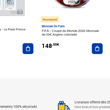
Nouveauté
Monnaie De Paris
 - Le Petit Prince -
FIFA – Coupe du Monde 2026 Monnaie
de 10€ Argent colorisée
148
,00€
Ajouter au panier
Ajoute
Livraison offerte dès 2
iements 100% sécurisés
Hors livres et hors produit