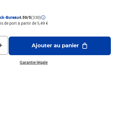
e meilleur rapport qualité/prix RÉGLURE TRICOLORE : marge
t interlignes bleues, pour un meilleur confort d'écritureMADE
EFC : pour la gestion durable des forêts
ock-Bureau
4.59/5
(330)
is de port à partir de 5,49 €
Ajouter au panier
Garantie légale