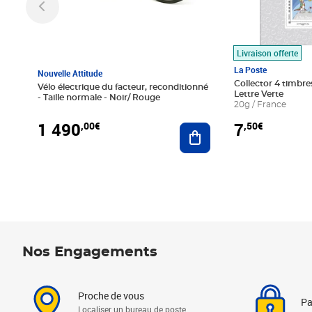
Livraison offerte
La Poste
Nouvelle Attitude
Collector 4 timbres
Vélo électrique du facteur, reconditionné
Lettre Verte
- Taille normale - Noir/ Rouge
20g / France
1 490
7
,00€
,50€
Ajouter au panier
Nos Engagements
Proche de vous
Pa
Localiser un bureau de poste