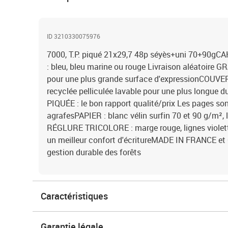
ID 3210330075976
7000, T.P. piqué 21x29,7 48p séyès+uni 70+90
: bleu, bleu marine ou rouge Livraison aléatoire 
pour une plus grande surface d'expressionCOUVE
recyclée pelliculée lavable pour une plus longue 
PIQUÉE : le bon rapport qualité/prix Les pages sont
agrafesPAPIER : blanc vélin surfin 70 et 90 g/m², l
RÉGLURE TRICOLORE : marge rouge, lignes violette
un meilleur confort d'écritureMADE IN FRANCE et 
gestion durable des forêts
Caractéristiques
Garantie légale