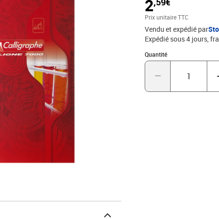
2
,59€
surfin 70 et 90 g/m², l
rouge, lignes violettes e
Prix unitaire TTC
IN FRANCE et CERTIFIÉ P
Vendu et expédié par
St
Expédié sous 4 jours, fra
Quantité : 1
Quantité