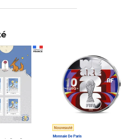
té
Prix 148,00€
Nouveauté
Monnaie De Paris