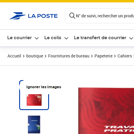
ontenu de la page
N° de suivi, rechercher un produi
Le courrier
Le colis
Le transfert de courrier
Accueil
boutique
Fournitures de bureau
Papeterie
Cahiers
Ignorer les images