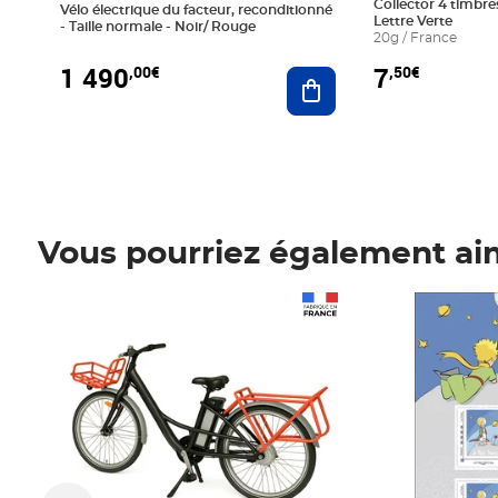
Collector 4 timbres
Vélo électrique du facteur, reconditionné
Lettre Verte
- Taille normale - Noir/ Rouge
20g / France
1 490
7
,00€
,50€
Ajouter au panier
Vous pourriez également ai
Prix 1 490,00€
Prix 7,50€