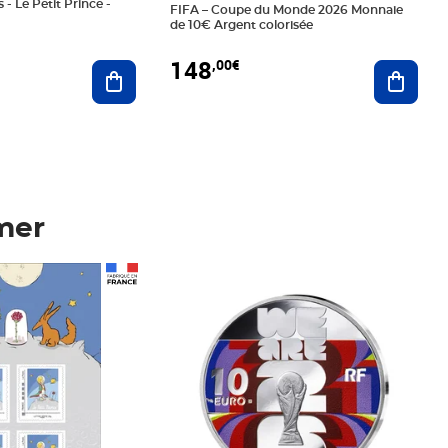
 - Le Petit Prince -
FIFA – Coupe du Monde 2026 Monnaie
de 10€ Argent colorisée
148
,00€
Ajouter au panier
Ajoute
mer
Prix 148,00€