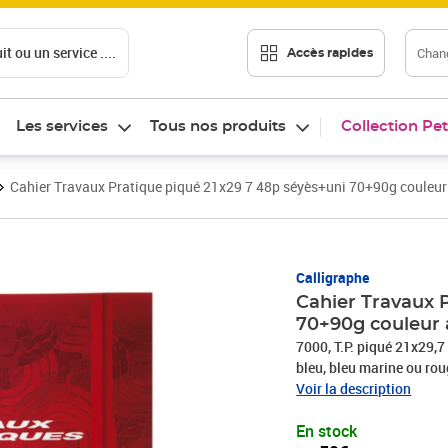
t ou un service ....
Chang
Accès rapides
Les services
Tous nos produits
Collection Pet
Cahier Travaux Pratique piqué 21x29 7 48p séyès+uni 70+90g couleu
Prix 2,59€
Calligraphe
Cahier Travaux 
70+90g couleur
7000, T.P. piqué 21x2
bleu, bleu marine ou ro
une plus grande surface
Voir la description
lavable pour une plus l
En stock
qualité/prix Les pages s