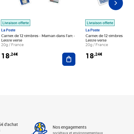
Livraison offerte
Livraison offerte
La Poste
La Poste
Carnet de 12 timbres - Maman dans l'art -
Carnet de 12 timbres - Le bl
Lettre verte
Lettre verte
20g / France
20g / France
18
18
,24€
,24€
r au panier
Ajouter au panier
5€ d'achat
Nos engagements
s
sociétaux et environnementaux