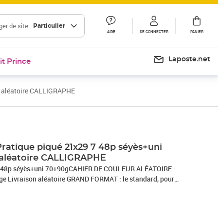
er de site :
Particulier
AIDE
SE CONNECTER
PANIER
Laposte.net
it Prince
r aléatoire CALLIGRAPHE
Pratique piqué 21x29 7 48p séyès+uni
 aléatoire CALLIGRAPHE
9,7 48p séyès+uni 70+90gCAHIER DE COULEUR ALÉATOIRE :
uge Livraison aléatoire GRAND FORMAT : le standard, pour
 d'expressionCOUVERTURE : carte couchée recyclée pelliculée
ongue durée de vie du cahierRELIURE PIQUÉE : le bon rapport
ont reliées entre elles par des agrafesPAPIER : blanc vélin