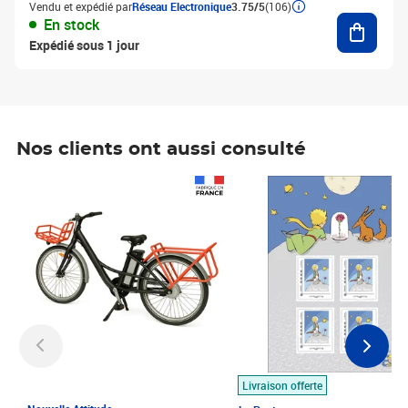
Vendu et expédié par
Réseau Electronique
3.75/5
(106)
Ajouter
En stock
Expédié sous 1 jour
Nos clients ont aussi consulté
Prix 1 490,00€
Prix 7,50€
Livraison offerte