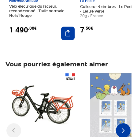
Nouvelle Attitude
La Poste
Vélo électrique du facteur,
Collector 4 timbres - Le Petit P
reconditionné - Taille normale -
- Lettre Verte
Noir/ Rouge
20g / France
1 490
7
,00€
,50€
Ajouter au panier
Vous pourriez également aimer
Prix 1 490,00€
Prix 7,50€