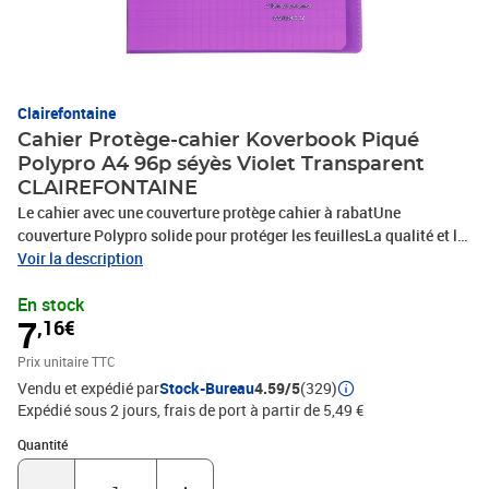
Clairefontaine
Cahier Protège-cahier Koverbook Piqué
Polypro A4 96p séyès Violet Transparent
CLAIREFONTAINE
Le cahier avec une couverture protège cahier à rabatUne
couverture Polypro solide pour protéger les feuillesLa qualité et la
douceur du papier Clairefontaine velouté 90g2 Rabats Marque-
Voir la description
page avec une pochette intégrée pour le rangements des
En stock
documents1 étiquette adhésive fournie
7
,16€
Prix unitaire TTC
Vendu et expédié par
Stock-Bureau
4.59/5
(329)
Expédié sous 2 jours, frais de port à partir de 5,49 €
Quantité : 1
Quantité