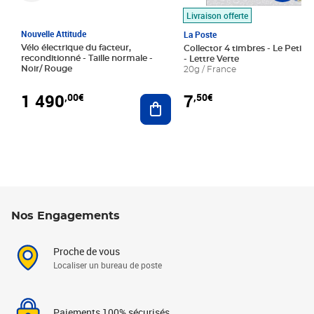
Livraison offerte
Nouvelle Attitude
La Poste
Vélo électrique du facteur,
Collector 4 timbres - Le Petit P
reconditionné - Taille normale -
- Lettre Verte
Noir/ Rouge
20g / France
1 490
7
,00€
,50€
Ajouter au panier
Nos Engagements
Proche de vous
Localiser un bureau de poste
Paiements 100% sécurisés