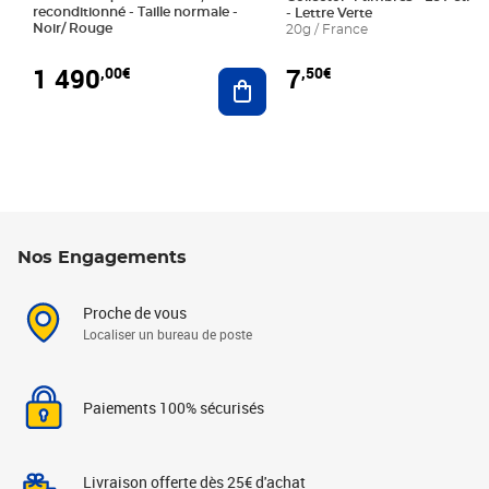
reconditionné - Taille normale -
- Lettre Verte
Noir/ Rouge
20g / France
1 490
7
,00€
,50€
Ajouter au panier
Nos Engagements
Proche de vous
Localiser un bureau de poste
Paiements 100% sécurisés
Livraison offerte dès 25€ d'achat