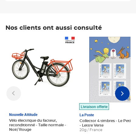
Nos clients ont aussi consulté
Prix 1 490,00€
Prix 7,50€
Livraison offerte
Nouvelle Attitude
La Poste
Vélo électrique du facteur,
Collector 4 timbres - Le Petit P
reconditionné - Taille normale -
- Lettre Verte
Noir/ Rouge
20g / France