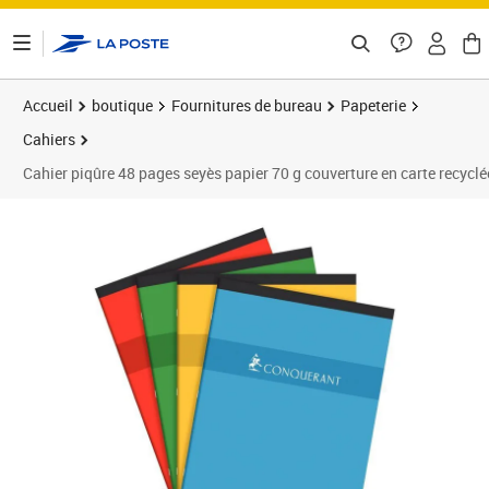
ontenu de la page
Accueil
boutique
Fournitures de bureau
Papeterie
Cahiers
Cahier piqûre 48 pages seyès papier 70 g couverture en carte recy
Prix 3,04€
Prix 1