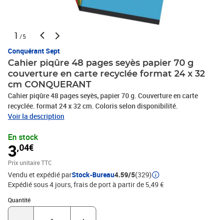
1
/5
Conquérant Sept
Cahier piqûre 48 pages seyès papier 70 g
couverture en carte recyclée format 24 x 32
cm CONQUERANT
Cahier piqûre 48 pages seyès, papier 70 g. Couverture en carte
recyclée. format 24 x 32 cm. Coloris selon disponibilité.
Voir la description
En stock
3
,04€
Prix unitaire TTC
Vendu et expédié par
Stock-Bureau
4.59/5
(329)
Expédié sous 4 jours, frais de port à partir de 5,49 €
Quantité : 1
Quantité