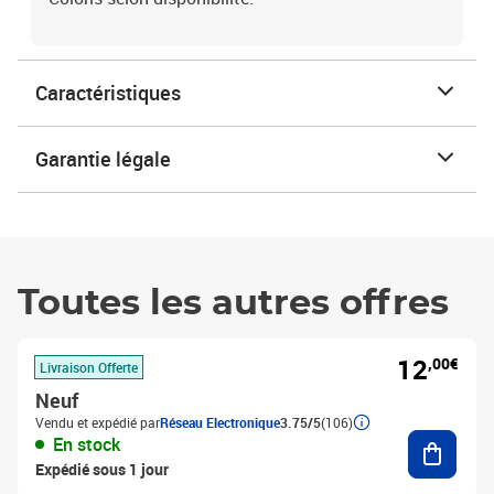
Caractéristiques
Garantie légale
Toutes les autres offres
12
,00€
Livraison Offerte
Neuf
Vendu et expédié par
Réseau Electronique
3.75/5
(106)
Ajouter
En stock
Expédié sous 1 jour