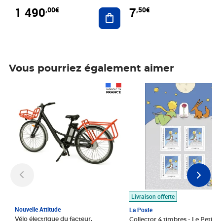
1 490
7
,00€
,50€
Ajouter au panier
Vous pourriez également aimer
Prix 1 490,00€
Prix 7,50€
Livraison offerte
Nouvelle Attitude
La Poste
Vélo électrique du facteur,
Collector 4 timbres - Le Petit P