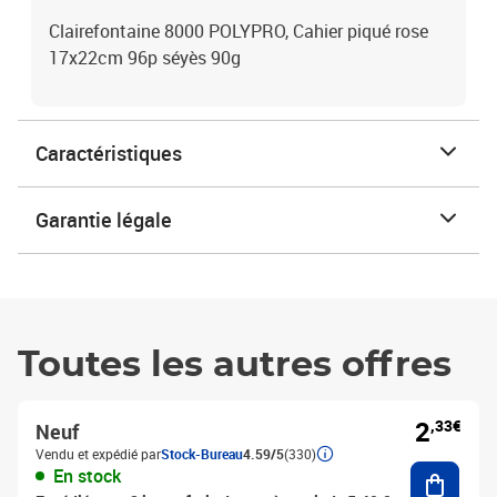
Clairefontaine 8000 POLYPRO, Cahier piqué rose
17x22cm 96p séyès 90g
Caractéristiques
Garantie légale
Toutes les autres offres
2
,33€
Neuf
Vendu et expédié par
Stock-Bureau
4.59/5
(330)
Ajouter
En stock