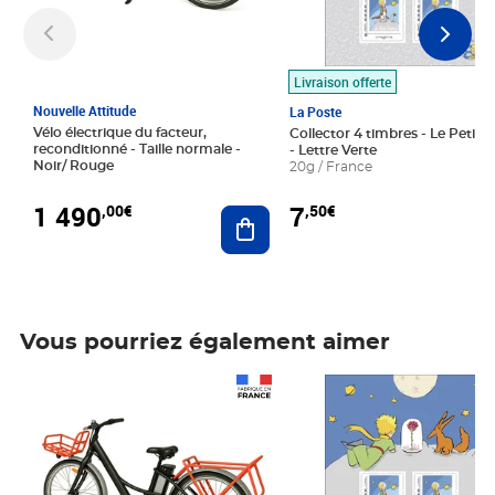
Livraison offerte
Nouvelle Attitude
La Poste
Vélo électrique du facteur,
Collector 4 timbres - Le Petit P
reconditionné - Taille normale -
- Lettre Verte
Noir/ Rouge
20g / France
1 490
7
,00€
,50€
Ajouter au panier
Vous pourriez également aimer
Prix 1 490,00€
Prix 7,50€