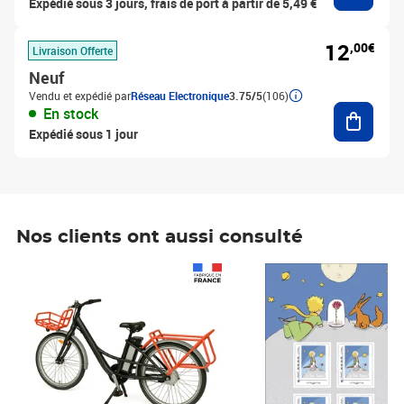
Expédié sous 3 jours, frais de port à partir de 5,49 €
12
,00€
Livraison Offerte
Neuf
Vendu et expédié par
Réseau Electronique
3.75/5
(106)
Ajouter
En stock
Expédié sous 1 jour
Nos clients ont aussi consulté
Prix 1 490,00€
Prix 7,50€