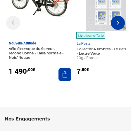
Livraison offerte
Nouvelle Attitude
La Poste
Vélo électrique du facteur,
Collector 4 timbres - Le Petit P
reconditionné - Taille normale -
- Lettre Verte
Noir/ Rouge
20g / France
1 490
7
,00€
,50€
Ajouter au panier
Nos Engagements