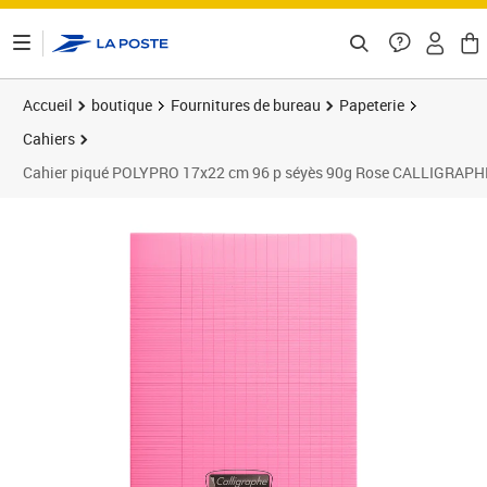
ontenu de la page
Accueil
boutique
Fournitures de bureau
Papeterie
Cahiers
Cahier piqué POLYPRO 17x22 cm 96 p séyès 90g Rose CALLIGRAPH
Prix 1,43€
Prix 2
Prix 1