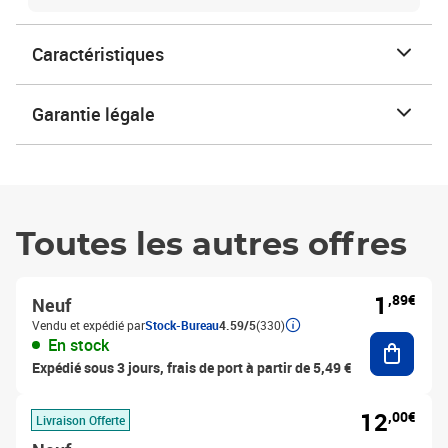
Caractéristiques
Garantie légale
Toutes les autres offres
1
,89€
Neuf
Vendu et expédié par
Stock-Bureau
4.59/5
(330)
Ajouter
En stock
Expédié sous 3 jours, frais de port à partir de 5,49 €
12
,00€
Livraison Offerte