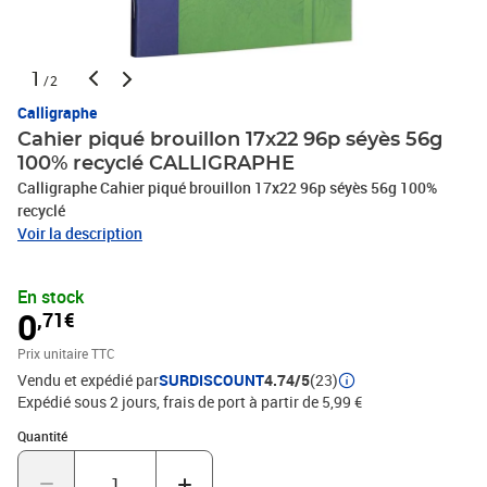
1
/2
Calligraphe
Cahier piqué brouillon 17x22 96p séyès 56g
100% recyclé CALLIGRAPHE
Calligraphe Cahier piqué brouillon 17x22 96p séyès 56g 100%
recyclé
Voir la description
En stock
0
,71€
Prix unitaire TTC
Vendu et expédié par
SURDISCOUNT
4.74/5
(23)
Expédié sous 2 jours, frais de port à partir de 5,99 €
Quantité : 1
Quantité