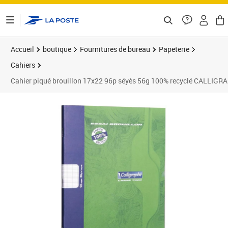
ontenu de la page
Accueil
boutique
Fournitures de bureau
Papeterie
Cahiers
Cahier piqué brouillon 17x22 96p séyès 56g 100% recyclé CALLIGR
Prix 0,71€
Prix 1
Prix 1
Prix 1