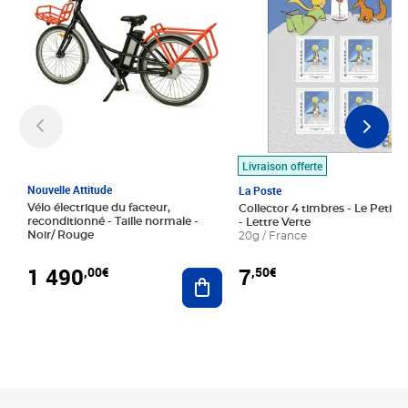
Livraison offerte
Nouvelle Attitude
La Poste
Vélo électrique du facteur,
Collector 4 timbres - Le Petit P
reconditionné - Taille normale -
- Lettre Verte
Noir/ Rouge
20g / France
1 490
7
,00€
,50€
Ajouter au panier