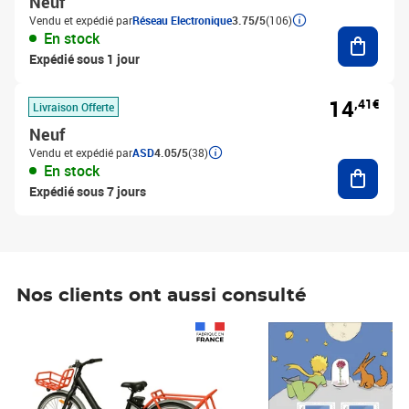
Neuf
Vendu et expédié par
Réseau Electronique
3.75/5
(106)
Ajouter
En stock
Expédié sous 1 jour
14
,41€
Livraison Offerte
Neuf
Vendu et expédié par
ASD
4.05/5
(38)
Ajouter
En stock
Expédié sous 7 jours
Nos clients ont aussi consulté
Prix 1 490,00€
Prix 7,50€