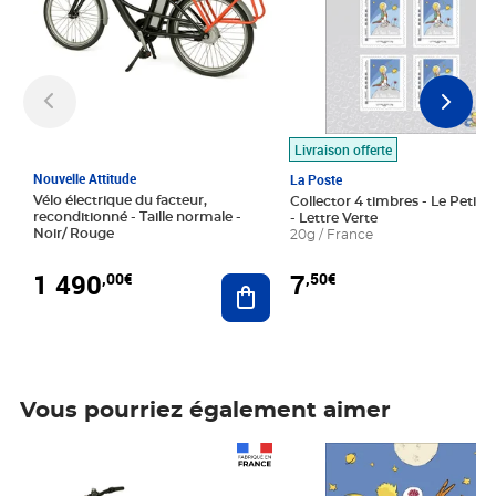
Livraison offerte
Nouvelle Attitude
La Poste
Vélo électrique du facteur,
Collector 4 timbres - Le Petit P
reconditionné - Taille normale -
- Lettre Verte
Noir/ Rouge
20g / France
1 490
7
,00€
,50€
Ajouter au panier
Vous pourriez également aimer
Prix 1 490,00€
Prix 7,50€