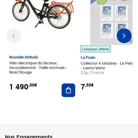
Livraison offerte
Nouvelle Attitude
La Poste
Vélo électrique du facteur,
Collector 4 timbres - Le Petit P
reconditionné - Taille normale -
- Lettre Verte
Noir/ Rouge
20g / France
1 490
7
,00€
,50€
Ajouter au panier
Nos Engagements