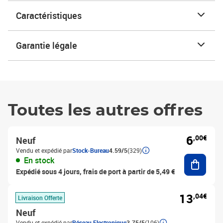
Caractéristiques
Garantie légale
Toutes les autres offres
6
,00€
Neuf
Vendu et expédié par
Stock-Bureau
4.59/5
(329)
Ajouter
En stock
Expédié sous 4 jours, frais de port à partir de 5,49 €
13
,04€
Livraison Offerte
Neuf
Vendu et expédié par
Réseau Electronique
3.75/5
(106)