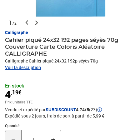
1
/2
Calligraphe
Cahier piqué 24x32 192 pages séyès 70g
Couverture Carte Coloris Aléatoire
CALLIGRAPHE
Calligraphe Cahier piqué 24x32 192p séyès 70g
Voir la description
En stock
4
,19€
Prix unitaire TTC
Vendu et expédié par
SURDISCOUNT
4.74/5
(23)
Expédié sous 2 jours, frais de port à partir de 5,99 €
Quantité : 1
Quantité