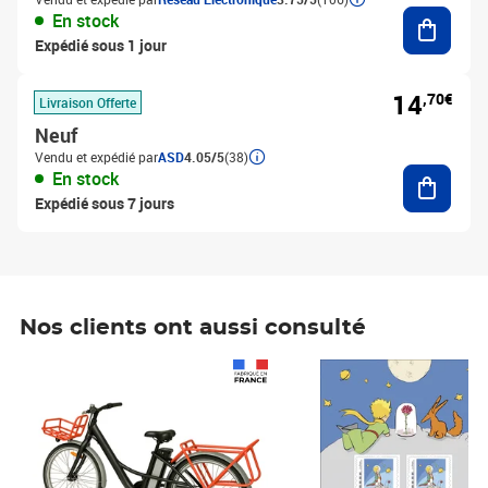
Ajouter
En stock
Expédié sous 1 jour
14
,70€
Livraison Offerte
Neuf
Vendu et expédié par
ASD
4.05/5
(38)
Ajouter
En stock
Expédié sous 7 jours
Nos clients ont aussi consulté
Prix 1 490,00€
Prix 7,50€