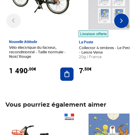
Livraison offerte
Nouvelle Attitude
La Poste
Vélo électrique du facteur,
Collector 4 timbres - Le Petit P
reconditionné - Taille normale -
- Lettre Verte
Noir/ Rouge
20g / France
1 490
7
,00€
,50€
Ajouter au panier
Vous pourriez également aimer
Prix 1 490,00€
Prix 7,50€