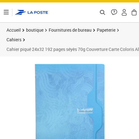
ontenu de la page
Accueil
boutique
Fournitures de bureau
Papeterie
Cahiers
Cahier piqué 24x32 192 pages séyès 70g Couverture Carte Coloris 
Prix 4,19€
Prix 6
Prix 1
Prix 1