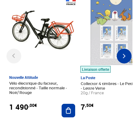
Prix 1 490,00€
Prix 7,50€
Livraison offerte
Nouvelle Attitude
La Poste
Vélo électrique du facteur,
Collector 4 timbres - Le Petit P
reconditionné - Taille normale -
- Lettre Verte
Noir/ Rouge
20g / France
1 490
7
,00€
,50€
Ajouter au panier