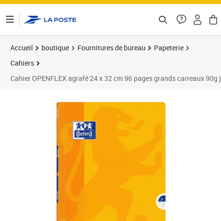
ontenu de la page
Accueil
boutique
Fournitures de bureau
Papeterie
Cahiers
Cahier OPENFLEX agrafé 24 x 32 cm 96 pages grands carreaux 90g
Prix 7,61€
Prix 1