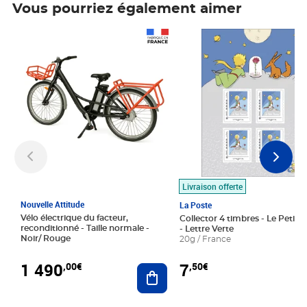
Vous pourriez également aimer
Prix 1 490,00€
Prix 7,50€
Livraison offerte
Nouvelle Attitude
La Poste
Vélo électrique du facteur,
Collector 4 timbres - Le Petit P
reconditionné - Taille normale -
- Lettre Verte
Noir/ Rouge
20g / France
1 490
7
,00€
,50€
Ajouter au panier