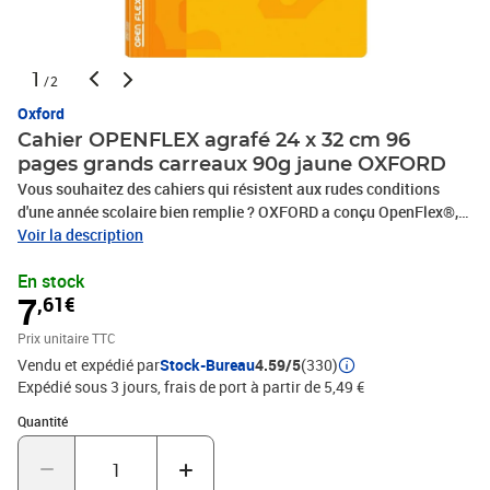
1
/2
Oxford
Cahier OPENFLEX agrafé 24 x 32 cm 96
pages grands carreaux 90g jaune OXFORD
Vous souhaitez des cahiers qui résistent aux rudes conditions
d'une année scolaire bien remplie ? OXFORD a conçu OpenFlex®,
des cahiers uniques qui resteront impeccables tout au long de
Voir la description
l'année ! Dotés d'une couverture en polypropylène résistante et
En stock
indéchirable, les cahiers OpenFlex® offrent un confort d'écriture
7
,61€
incomparable grâce à leur système exclusif d'ouverture à plat .
Avec OpenFlex®, vous bénéficiez d'un cahier agrafé 24x32 96
Prix unitaire TTC
pages grands carreaux Seyès à la fois souple et résistant
Vendu et expédié par
Stock-Bureau
4.59/5
(330)
!COUVERTURE : La couverture est en polypro lisse et translucide.
Expédié sous 3 jours, frais de port à partir de 5,49 €
Elle assure un cahier souple et robuste, qui résistera aux rayures,
aux éclaboussures et aux déchirures. Plus besoin de protège-
Quantité : 1
Quantité
cahier.TECHNOLOGIE : OpenFlex, c'est un brevet de fabrication
exclusif. Le dos des couvertures en polypropylène reste souple et
confortable et offre ainsi une ouverture optimale à 180°.PAGE DE