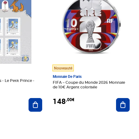
Nouveauté
Monnaie De Paris
 - Le Petit Prince -
FIFA – Coupe du Monde 2026 Monnaie
de 10€ Argent colorisée
148
,00€
Ajouter au panier
Ajoute