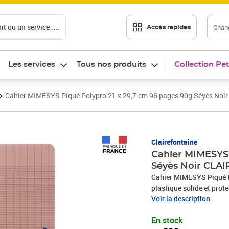
t ou un service ....
Chang
Accès rapides
Les services
Tous nos produits
Collection Pet
Cahier MIMESYS Piqué Polypro 21 x 29,7 cm 96 pages 90g Séyès No
Prix 2,99€
Clairefontaine
Cahier MIMESYS 
Séyès Noir CLA
Cahier MIMESYS Piqué P
plastique solide et prote
douceur du papier Claire
Voir la description
En stock