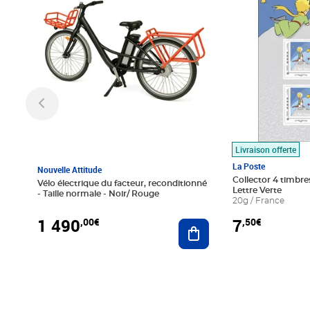
Livraison offerte
La Poste
Nouvelle Attitude
Collector 4 timbres
Vélo électrique du facteur, reconditionné
Lettre Verte
- Taille normale - Noir/ Rouge
20g / France
1 490
7
,00€
,50€
Ajouter au panier