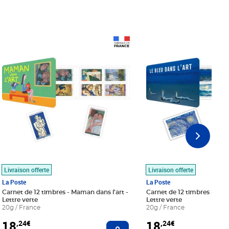
Prix 18,24€
Prix 18,24€
Livraison offerte
Livraison offerte
La Poste
La Poste
Carnet de 12 timbres - Maman dans l'art -
Carnet de 12 timbres - Le bl
Lettre verte
Lettre verte
20g / France
20g / France
18
18
,24€
,24€
r au panier
Ajouter au panier