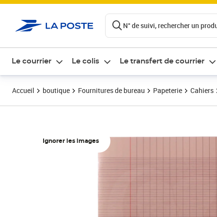
ontenu de la page
N° de suivi, rechercher un produi
Le courrier
Le colis
Le transfert de courrier
Accueil
boutique
Fournitures de bureau
Papeterie
Cahiers
Ignorer les images