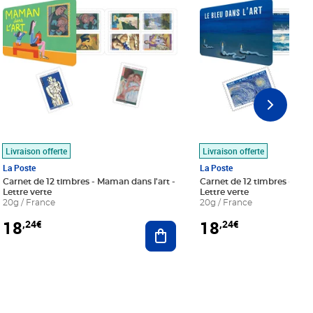
Livraison offerte
Livraison offerte
La Poste
La Poste
Carnet de 12 timbres - Maman dans l'art -
Carnet de 12 timbres - Le bl
Lettre verte
Lettre verte
20g / France
20g / France
18
18
,24€
,24€
r au panier
Ajouter au panier