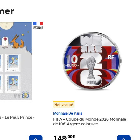
mer
Prix 148,00€
Nouveauté
Monnaie De Paris
 - Le Petit Prince -
FIFA – Coupe du Monde 2026 Monnaie
de 10€ Argent colorisée
148
,00€
Ajouter au panier
Ajoute