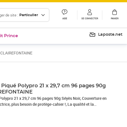
er de site :
Particulier
AIDE
SE CONNECTER
PANIER
Laposte.net
it Prince
ir CLAIREFONTAINE
Prix 4,73€
Prix 12,17€
Piqué Polypro 21 x 29,7 cm 96 pages 90g
IREFONTAINE
olypro 21 x 29,7 cm 96 pages 90g Séyès Noir, Couverture en
ctrice, plus besoin de protège-cahier !, La qualité et la
fontaine vélin velouté 90g, Fabriqué en France