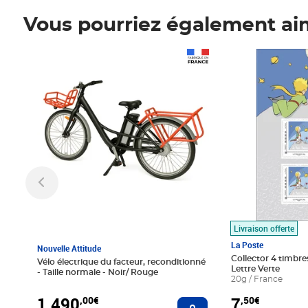
Vous pourriez également ai
Prix 1 490,00€
Prix 7,50€
Livraison offerte
La Poste
Nouvelle Attitude
Collector 4 timbres
Vélo électrique du facteur, reconditionné
Lettre Verte
- Taille normale - Noir/ Rouge
20g / France
1 490
7
,00€
,50€
Ajouter au panier