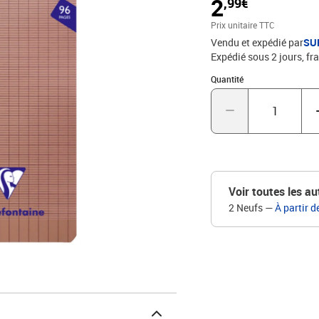
2
,99€
Prix unitaire TTC
Vendu et expédié par
SU
Expédié sous 2 jours, fra
Quantité : 1
Quantité
Voir toutes les au
2 Neufs
—
À partir d