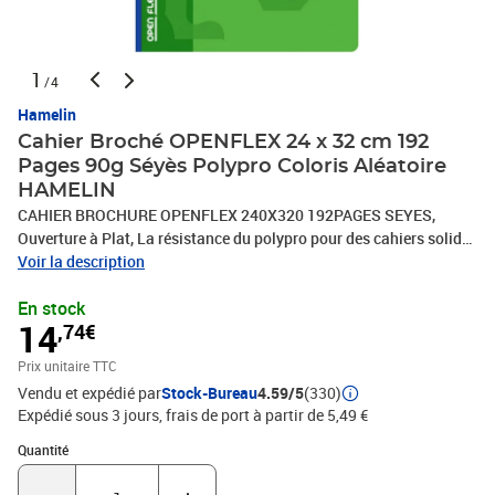
1
/4
Hamelin
Cahier Broché OPENFLEX 24 x 32 cm 192
Pages 90g Séyès Polypro Coloris Aléatoire
HAMELIN
CAHIER BROCHURE OPENFLEX 240X320 192PAGES SEYES,
Ouverture à Plat, La résistance du polypro pour des cahiers solide,
Réglure grands carreaux seyès 2 couleurs, Papier 90g extra blanc,
Voir la description
qualité Optik Paper®, Certifié par l'écolabel européen Paper by
En stock
Nature. Fabriqué en France
14
,74€
Prix unitaire TTC
Vendu et expédié par
Stock-Bureau
4.59/5
(330)
Expédié sous 3 jours, frais de port à partir de 5,49 €
Quantité : 1
Quantité