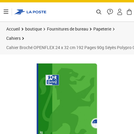
ontenu de la page
Accueil
boutique
Fournitures de bureau
Papeterie
Cahiers
Cahier Broché OPENFLEX 24 x 32 cm 192 Pages 90g Séyès Polypro 
Prix 14,74€
Prix 2