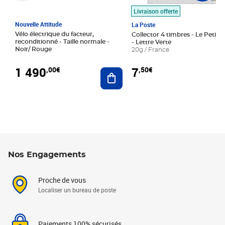
Livraison offerte
Nouvelle Attitude
La Poste
Vélo électrique du facteur,
Collector 4 timbres - Le Petit P
reconditionné - Taille normale -
- Lettre Verte
Noir/ Rouge
20g / France
1 490
7
,00€
,50€
Ajouter au panier
Nos Engagements
Proche de vous
Localiser un bureau de poste
Paiements 100% sécurisés