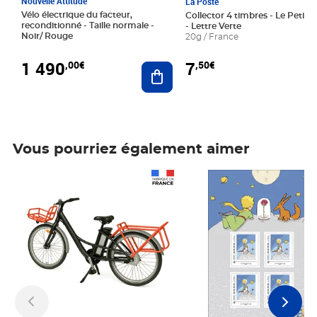
Nouvelle Attitude
La Poste
Vélo électrique du facteur,
Collector 4 timbres - Le Petit P
reconditionné - Taille normale -
- Lettre Verte
Noir/ Rouge
20g / France
1 490
7
,00€
,50€
Ajouter au panier
Vous pourriez également aimer
Prix 1 490,00€
Prix 7,50€