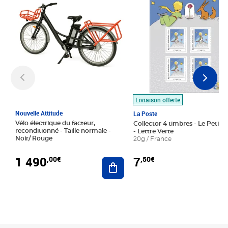
Livraison offerte
Nouvelle Attitude
La Poste
Vélo électrique du facteur,
Collector 4 timbres - Le Petit P
reconditionné - Taille normale -
- Lettre Verte
Noir/ Rouge
20g / France
1 490
7
,00€
,50€
Ajouter au panier