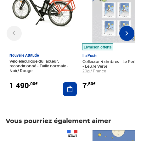
Livraison offerte
Nouvelle Attitude
La Poste
Vélo électrique du facteur,
Collector 4 timbres - Le Petit P
reconditionné - Taille normale -
- Lettre Verte
Noir/ Rouge
20g / France
1 490
7
,00€
,50€
Ajouter au panier
Vous pourriez également aimer
Prix 1 490,00€
Prix 7,50€