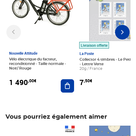
Livraison offerte
Nouvelle Attitude
La Poste
Vélo électrique du facteur,
Collector 4 timbres - Le Petit P
reconditionné - Taille normale -
- Lettre Verte
Noir/ Rouge
20g / France
1 490
7
,00€
,50€
Ajouter au panier
Vous pourriez également aimer
Prix 1 490,00€
Prix 7,50€