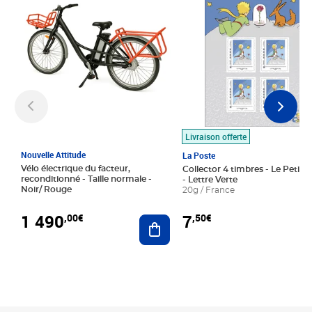
Livraison offerte
Nouvelle Attitude
La Poste
Vélo électrique du facteur,
Collector 4 timbres - Le Petit P
reconditionné - Taille normale -
- Lettre Verte
Noir/ Rouge
20g / France
1 490
7
,00€
,50€
Ajouter au panier