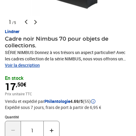
1
/5
Lindner
Cadre noir Nimbus 70 pour objets de
collections.
SÉRIE NIMBUS Donnez à vos trésors un aspect particulier! Avec
les cadres collection de la série NIMBUS, nous vous offrons un
nouveau concept de mise en scène de vos objets de collection.La
Voir la description
particularité de ces cadres réside dans les deux membranes
En stock
transparentes flexibles en silicone qui enveloppent les objets
17
,50€
exposés et leurs donnent ainsi l'impression de flotter à l'intérieur
du cadre.Dans un même temps vous obtenez une vue infinie du
Prix unitaire TTC
recto et verso de vos trésors.Laissez libre cours à votre
Vendu et expédié par
Philantologie
4.69/5
(55)
imagination sans limites, grâce à la matière flexible qui épouse
Expédié sous 7 jours, frais de port à partir de 6,95 €
toute surface et permet ainsi un parfait maintien des objets ; des
pièces de monnaies aux timbres, jusqu'aux articles d'écriture,
Quantité : 1
Quantité
montres, couteaux, médailles, photos, bijoux, et autres trésors ;
offrez à vos objets de collection un cadre particulier.Adaptés à la
diversité de vos objets de collection, ces cadres vous sont