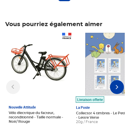
Vous pourriez également aimer
Prix 1 490,00€
Prix 7,50€
Livraison offerte
Nouvelle Attitude
La Poste
Vélo électrique du facteur,
Collector 4 timbres - Le Petit P
reconditionné - Taille normale -
- Lettre Verte
Noir/ Rouge
20g / France