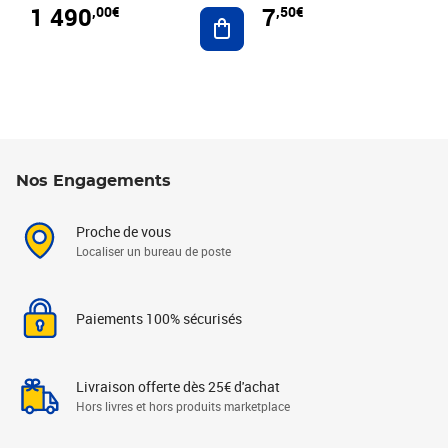
1 490
7
,00€
,50€
Ajouter au panier
Nos Engagements
Proche de vous
Localiser un bureau de poste
Paiements 100% sécurisés
Livraison offerte dès 25€ d'achat
Hors livres et hors produits marketplace