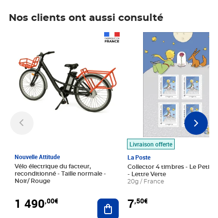
Nos clients ont aussi consulté
Prix 1 490,00€
Prix 7,50€
Livraison offerte
Nouvelle Attitude
La Poste
Vélo électrique du facteur,
Collector 4 timbres - Le Petit P
reconditionné - Taille normale -
- Lettre Verte
Noir/ Rouge
20g / France
1 490
7
,00€
,50€
Ajouter au panier