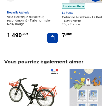
Livraison offerte
Nouvelle Attitude
La Poste
Vélo électrique du facteur,
Collector 4 timbres - Le Petit P
reconditionné - Taille normale -
- Lettre Verte
Noir/ Rouge
20g / France
1 490
7
,00€
,50€
Ajouter au panier
Vous pourriez également aimer
Prix 1 490,00€
Prix 7,50€