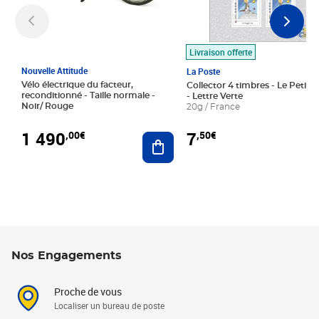
Livraison offerte
Nouvelle Attitude
La Poste
Vélo électrique du facteur,
Collector 4 timbres - Le Petit P
reconditionné - Taille normale -
- Lettre Verte
Noir/ Rouge
20g / France
1 490
7
,00€
,50€
Ajouter au panier
Nos Engagements
Proche de vous
Localiser un bureau de poste