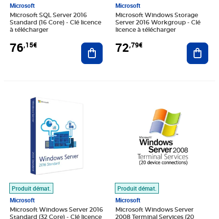
Microsoft
Microsoft
Microsoft SQL Server 2016
Microsoft Windows Storage
Standard (16 Core) - Clé licence
Server 2016 Workgroup - Clé
à télécharger
licence à télécharger
76
72
,15€
,79€
Ajouter au panier
Ajout
Prix 63,83€
Prix 22,39€
Produit démat.
Produit démat.
Microsoft
Microsoft
Microsoft Windows Server 2016
Microsoft Windows Server
Standard (32 Core) - Clé licence
2008 Terminal Services (20