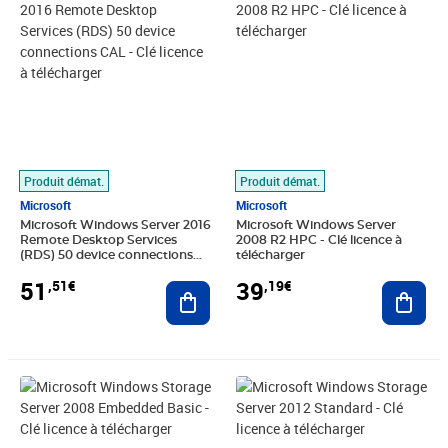
Produit démat.
Produit démat.
Microsoft
Microsoft
Microsoft Windows Server 2016
Microsoft Windows Server
Remote Desktop Services
2008 R2 HPC - Clé licence à
(RDS) 50 device connections
télécharger
CAL - Clé licence à télécharger
51
39
,51€
,19€
Ajouter au panier
Ajout
Prix 61,59€
Prix 61,59€