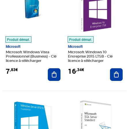
Produit démat.
Produit démat.
Microsoft
Microsoft
Microsoft Windows Vista
Microsoft Windows 10
Professionnel (Business) - Clé
Entreprise 2015 LTSB - Clé
licence à télécharger
licence à télécharger
7
16
,83€
,34€
Ajouter au panier
Ajout
Prix 32,47€
Prix 190,39€