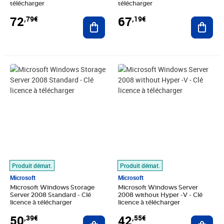
télécharger
télécharger
72
67
,79€
,19€
Ajouter au panier
Ajout
Prix 50,39€
Prix 42,55€
Produit démat.
Produit démat.
Microsoft
Microsoft
Microsoft Windows Storage
Microsoft Windows Server
Server 2008 Standard - Clé
2008 without Hyper -V - Clé
licence à télécharger
licence à télécharger
50
42
,39€
,55€
Ajouter au panier
Ajout