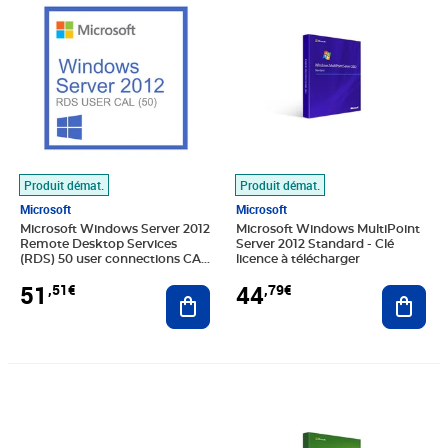
Produit démat.
Produit démat.
Microsoft
Microsoft
Microsoft Windows Server 2012
Microsoft Windows MultiPoint
Remote Desktop Services
Server 2012 Standard - Clé
(RDS) 50 user connections CAL
licence à télécharger
- Clé licence à télécharger
51
44
,51€
,79€
Ajouter au panier
Ajout
Prix 41,43€
Prix 39,19€