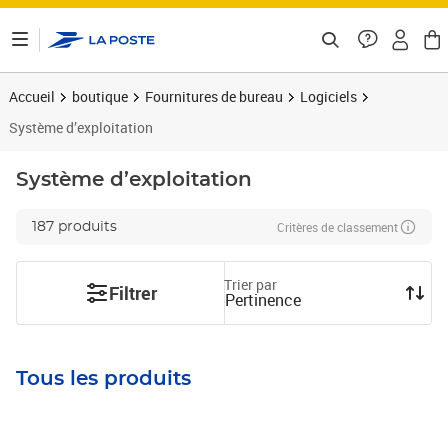
ontenu de la page
Accueil
boutique
Fournitures de bureau
Logiciels
Système d’exploitation
Système d’exploitation
Critères de classement
187 produits
Trier par
Filtrer
Pertinence
Tous les produits
Prix 16,79€
Prix 8,95€