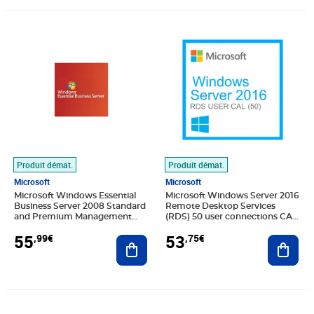
Prix 55,99€
Prix 53,75€
Produit démat.
Produit démat.
Microsoft
Microsoft
Microsoft Windows Essential
Microsoft Windows Server 2016
Business Server 2008 Standard
Remote Desktop Services
and Premium Management
(RDS) 50 user connections CAL
Server (Virtual) - Clé licence à
- Clé licence à télécharger
55
53
,99€
,75€
télécharger
Ajouter au panier
Ajout
Prix 51,51€
Prix 44,79€