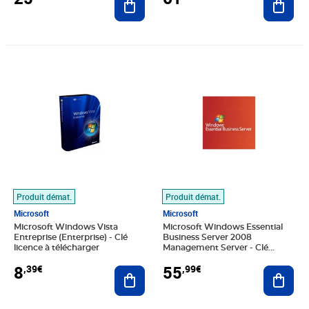
Prix 8,39€
Prix 55,99€
Produit démat.
Produit démat.
Microsoft
Microsoft
Microsoft Windows Vista
Microsoft Windows Essential
Entreprise (Enterprise) - Clé
Business Server 2008
licence à télécharger
Management Server - Clé
licence à télécharger
8
55
,39€
,99€
Ajouter au panier
Ajout