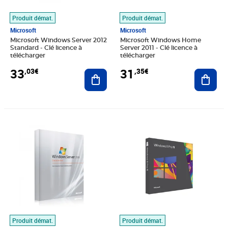
Produit démat.
Produit démat.
Microsoft
Microsoft
Microsoft Windows Server 2012
Microsoft Windows Home
Standard - Clé licence à
Server 2011 - Clé licence à
télécharger
télécharger
33
31
,03€
,35€
Ajouter au panier
Ajout
Prix 31,35€
Prix 7,83€
Produit démat.
Produit démat.