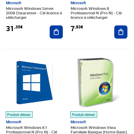
Microsoft
Microsoft
Microsoft Windows Server
Microsoft Windows 8
2008 Datacenter - Clé licence à
Professionnel N (Pro N) - Clé
télécharger
licence à télécharger
31
7
,35€
,83€
Ajouter au panier
Ajout
Prix 8,39€
Prix 6,71€
Produit démat.
Produit démat.
Microsoft
Microsoft
Microsoft Windows 8.1
Microsoft Windows Vista
Professionnel N (Pro N) - Clé
Familiale Basique (Home Basic)