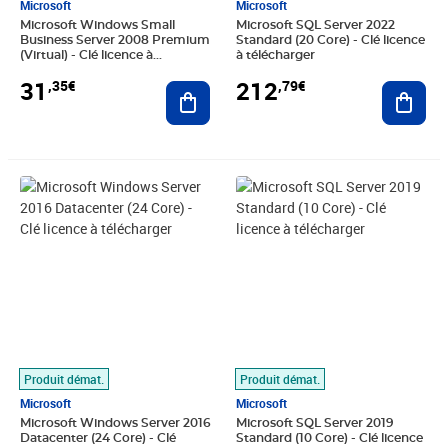
Microsoft
Microsoft
Microsoft Windows Small
Microsoft SQL Server 2022
Business Server 2008 Premium
Standard (20 Core) - Clé licence
(Virtual) - Clé licence à
à télécharger
télécharger
31
212
,35€
,79€
Ajouter au panier
Ajout
Prix 52,63€
Prix 145,59€
Produit démat.
Produit démat.
Microsoft
Microsoft
Microsoft Windows Server 2016
Microsoft SQL Server 2019
Datacenter (24 Core) - Clé
Standard (10 Core) - Clé licence