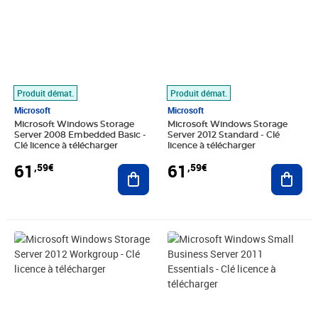
Produit démat.
Produit démat.
Microsoft
Microsoft
Microsoft Windows Storage
Microsoft Windows Storage
Server 2008 Embedded Basic -
Server 2012 Standard - Clé
Clé licence à télécharger
licence à télécharger
61
61
,59€
,59€
Ajouter au panier
Ajout
Prix 67,19€
Prix 33,59€