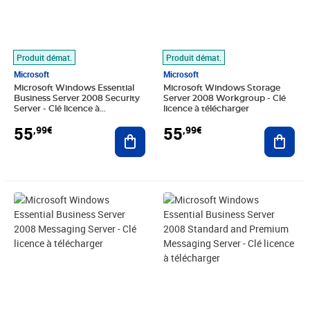
Produit démat.
Produit démat.
Microsoft
Microsoft
Microsoft Windows Essential
Microsoft Windows Storage
Business Server 2008 Security
Server 2008 Workgroup - Clé
Server - Clé licence à
licence à télécharger
télécharger
55
55
,99€
,99€
Ajouter au panier
Ajout
Prix 55,99€
Prix 55,99€