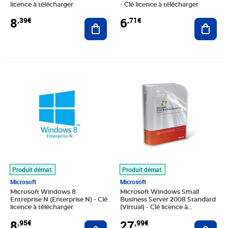
licence à télécharger
- Clé licence à télécharger
8
6
,39€
,71€
Ajouter au panier
Ajout
Prix 8,95€
Prix 27,99€
Produit démat.
Produit démat.
Microsoft
Microsoft
Microsoft Windows 8
Microsoft Windows Small
Entreprise N (Enterprise N) - Clé
Business Server 2008 Standard
licence à télécharger
(Virtual) - Clé licence à
télécharger
8
27
,95€
,99€
Ajouter au panier
Ajout