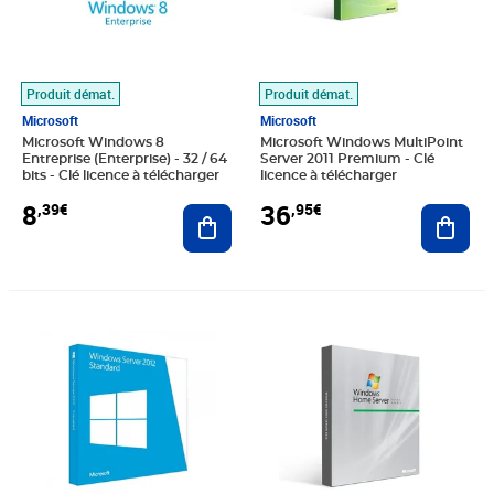
Produit démat.
Produit démat.
Microsoft
Microsoft
Microsoft Windows 8
Microsoft Windows MultiPoint
Entreprise (Enterprise) - 32 / 64
Server 2011 Premium - Clé
bits - Clé licence à télécharger
licence à télécharger
8
36
,39€
,95€
Ajouter au panier
Ajout
Prix 33,03€
Prix 31,35€