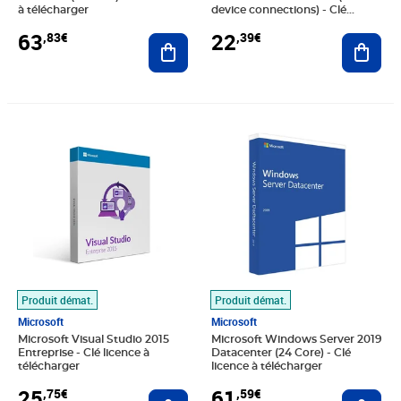
à télécharger
device connections) - Clé
licence à télécharger
63
22
,83€
,39€
Ajouter au panier
Ajout
Prix 25,75€
Prix 61,59€
Produit démat.
Produit démat.
Microsoft
Microsoft
Microsoft Visual Studio 2015
Microsoft Windows Server 2019
Entreprise - Clé licence à
Datacenter (24 Core) - Clé
télécharger
licence à télécharger
25
61
,75€
,59€
Ajouter au panier
Ajout