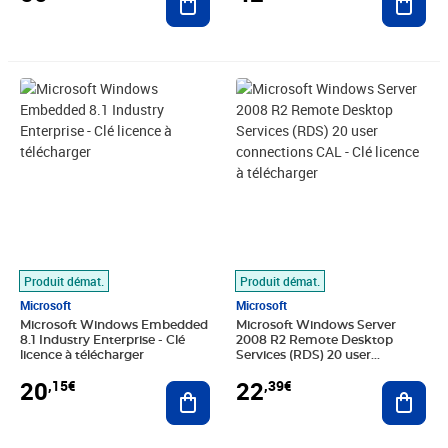
Prix 20,15€
Prix 22,39€
Produit démat.
Produit démat.
Microsoft
Microsoft
Microsoft Windows Embedded
Microsoft Windows Server
8.1 Industry Enterprise - Clé
2008 R2 Remote Desktop
licence à télécharger
Services (RDS) 20 user
connections CAL - Clé licence à
20
22
,15€
,39€
Ajouter au panier
télécharger
Ajout