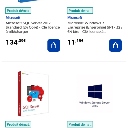
Produit démat.
Produit démat.
Microsoft
Microsoft
Microsoft SQL Server 2017
Microsoft Windows 7
Standard (24 Core) - Clé licence
Entreprise (Enterprise) SP1 - 32 /
à télécharger
64 bits - Clé licence à
télécharger
134
11
,39€
,19€
Ajouter au panier
Ajout
Prix 76,15€
Prix 72,79€
Produit démat.
Produit démat.