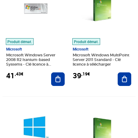
Produit démat.
Produit démat.
Microsoft
Microsoft
Microsoft Windows Server
Microsoft Windows MultiPoint
2008 R2 Itanium-based
Server 2011 Standard - Clé
Systems - Clé licence à
licence à télécharger
télécharger
41
39
,43€
,19€
Ajouter au panier
Ajout
Prix 8,39€
Prix 36,95€