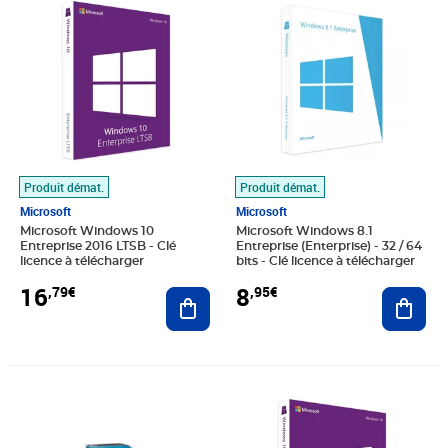
Produit démat.
Produit démat.
Microsoft
Microsoft
Microsoft Windows 10
Microsoft Windows 8.1
Entreprise 2016 LTSB - Clé
Entreprise (Enterprise) - 32 / 64
licence à télécharger
bits - Clé licence à télécharger
16
8
,79€
,95€
Ajouter au panier
Ajout
Prix 7,83€
Prix 16,34€