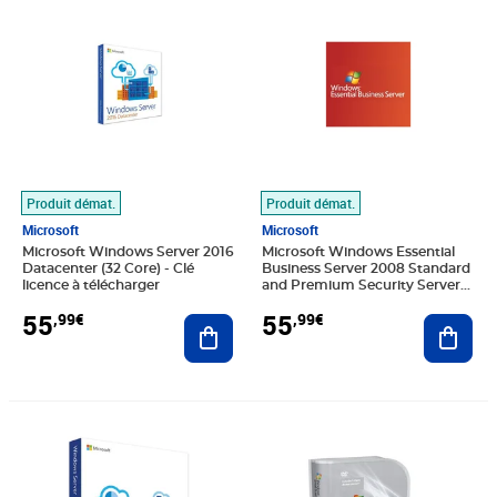
Produit démat.
Produit démat.
Microsoft
Microsoft
Microsoft Windows Server 2016
Microsoft Windows Essential
Datacenter (32 Core) - Clé
Business Server 2008 Standard
licence à télécharger
and Premium Security Server
(Virtual) - Clé licence à
55
55
,99€
,99€
Ajouter au panier
télécharger
Ajout
Prix 55,99€
Prix 27,99€