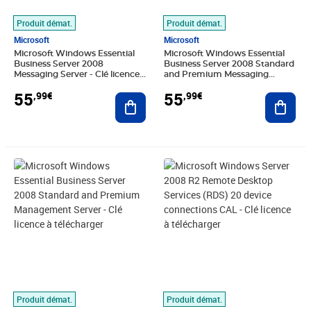
Produit démat.
Produit démat.
Microsoft
Microsoft
Microsoft Windows Essential
Microsoft Windows Essential
Business Server 2008
Business Server 2008 Standard
Messaging Server - Clé licence à
and Premium Messaging
télécharger
Server - Clé licence à
55
55
,99€
,99€
Ajouter au panier
télécharger
Ajout
Prix 55,99€
Prix 20,15€
Produit démat.
Produit démat.