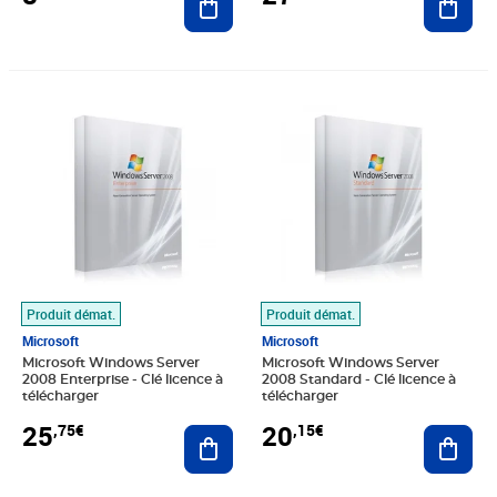
Prix 25,75€
Prix 20,15€
Produit démat.
Produit démat.
Microsoft
Microsoft
Microsoft Windows Server
Microsoft Windows Server
2008 Enterprise - Clé licence à
2008 Standard - Clé licence à
télécharger
télécharger
25
20
,75€
,15€
Ajouter au panier
Ajout