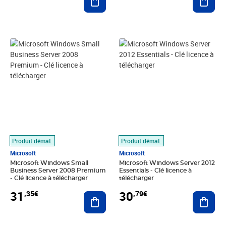
Prix 31,35€
Prix 30,79€
Produit démat.
Produit démat.
Microsoft
Microsoft
Microsoft Windows Small
Microsoft Windows Server 2012
Business Server 2008 Premium
Essentials - Clé licence à
- Clé licence à télécharger
télécharger
31
30
,35€
,79€
Ajouter au panier
Ajout