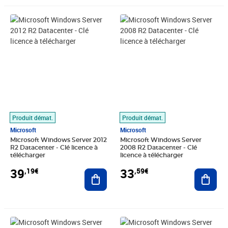
Prix 39,19€
Prix 33,59€
Produit démat.
Produit démat.
Microsoft
Microsoft
Microsoft Windows Server 2012
Microsoft Windows Server
R2 Datacenter - Clé licence à
2008 R2 Datacenter - Clé
télécharger
licence à télécharger
39
33
,19€
,59€
Ajouter au panier
Ajout
Prix 51,51€
Prix 39,19€