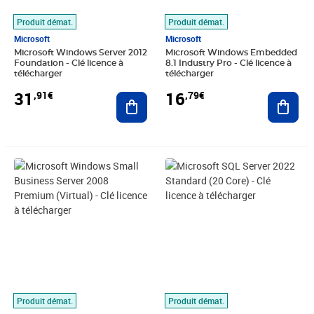
Produit démat.
Produit démat.
Microsoft
Microsoft
Microsoft Windows Server 2012
Microsoft Windows Embedded
Foundation - Clé licence à
8.1 Industry Pro - Clé licence à
télécharger
télécharger
31
16
,91€
,79€
Ajouter au panier
Ajout
Prix 31,35€
Prix 212,79€
Produit démat.
Produit démat.