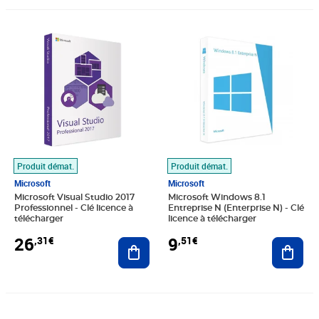
Prix 26,31€
Prix 9,51€
Produit démat.
Produit démat.
Microsoft
Microsoft
Microsoft Visual Studio 2017
Microsoft Windows 8.1
Professionnel - Clé licence à
Entreprise N (Enterprise N) - Clé
télécharger
licence à télécharger
26
9
,31€
,51€
Ajouter au panier
Ajout
Prix 55,99€
Prix 55,99€