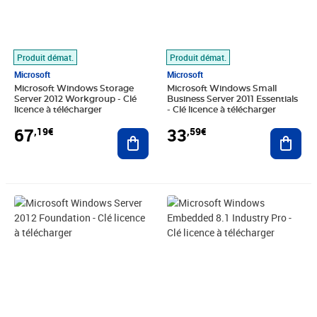
Produit démat.
Produit démat.
Microsoft
Microsoft
Microsoft Windows Storage
Microsoft Windows Small
Server 2012 Workgroup - Clé
Business Server 2011 Essentials
licence à télécharger
- Clé licence à télécharger
67
33
,19€
,59€
Ajouter au panier
Ajout
Prix 31,91€
Prix 16,79€