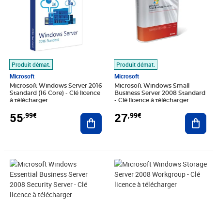
Produit démat.
Produit démat.
Microsoft
Microsoft
Microsoft Windows Server 2016
Microsoft Windows Small
Standard (16 Core) - Clé licence
Business Server 2008 Standard
à télécharger
- Clé licence à télécharger
55
27
,99€
,99€
Ajouter au panier
Ajout
Prix 55,99€
Prix 55,99€