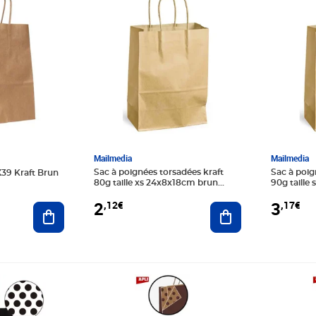
Mailmedia
Mailmedia
Sac à poignées torsadées kraft
Sac à poig
39 Kraft Brun
80g taille xs 24x8x18cm brun
90g taille
mailmedia
mailmedia
2
3
,12€
,17€
Ajouter au panier
Ajouter au panier
Prix 87,76€
Prix 67,3