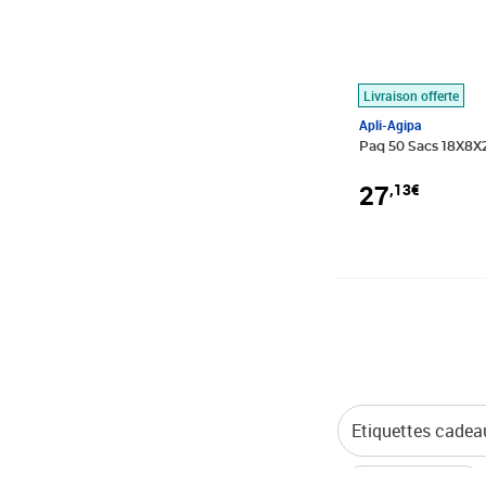
Livraison offerte
Apli-Agipa
Paq 50 Sacs 18X8X2
27
,13€
Etiquettes cadea