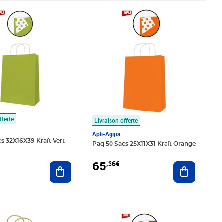
0€
Prix 65,36€
fferte
Livraison offerte
Apli-Agipa
s 32X16X39 Kraft Vert
Paq 50 Sacs 25X11X31 Kraft Orange
65
,36€
Ajouter au panier
Ajouter au
€
Prix 100,17€