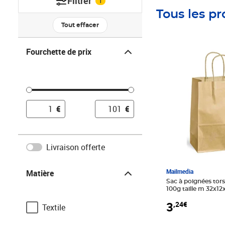
Filtrer
1
Tous les pr
Tout effacer
Fourchette de prix
Fourchette de prix
Prix 3,24€
€
€
Livraison offerte
Matière
Mailmedia
Matière
Sac à poignées tors
100g taille m 32x1
mailmedia
3
,24€
Textile