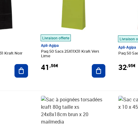
Livraison offerte
Livraison o
Apli-Agipa
Apli-Agipa
Paq 50 Sacs 25X11X31 Kraft Vert
1 Kraft Noir
Paq 50 Sa
Lime
41
32
,56€
,95€
Ajouter au panier
Ajouter au panier
Prix 8,61€
Prix 1,28