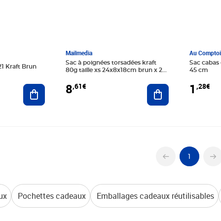
Mailmedia
Au Comptoir
Sac à poignées torsadées kraft
Sac cabas 
1 Kraft Brun
80g taille xs 24x8x18cm brun x 20
45 cm
mailmedia
8
1
,61€
,28€
Ajouter au panier
Ajouter au panier
1
ux
Pochettes cadeaux
Emballages cadeaux réutilisables