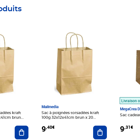
oduits
Prix 9,40€
Prix 9,31
Livraison o
Mailmedia
MegaCrea D
adées kraft
Sac à poignées torsadées kraft
Sac cadeau
2x41cm brun
100g 32x12x41cm brun x 20
mailmedia
9
9
,31€
,40€
Ajouter au panier
Ajouter au panier