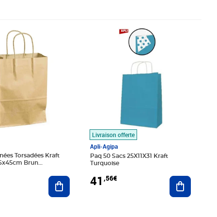
€
Prix 41,56€
Livraison offerte
Apli-Agipa
nées Torsadées Kraft
Paq 50 Sacs 25X11X31 Kraft
6x45cm Brun
Turquoise
IA
41
,56€
Ajouter au panier
Ajouter au