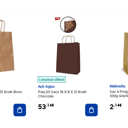
Prix 53,14€
Prix 2,14
Livraison offerte
Mailmedia
Apli-Agipa
Sac à Poig
31 Kraft Brun
Paq 50 Sacs 18 X 8 X 21 Kraft
100g 40x1
Chocolat
MAILMED
2
53
,14€
,14€
Ajouter au panier
Ajouter au panier