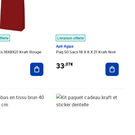
fferte
Livraison offerte
Apli-Agipa
cs 18X8X21 Kraft Rouge
Paq 50 Sacs 18 X 8 X 21 Kraft Noir
33
,07€
Ajouter au panier
Ajouter au
€
Prix 19,43€