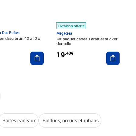
Livraison offerte
 Des Boîtes
Megacrea
en tissu brun 40 x 10 x
Kit paquet cadeau kraft et sticker
dentelle
19
,43€
Ajouter au panier
Ajouter au
Boîtes cadeaux
Bolducs, nœuds et rubans