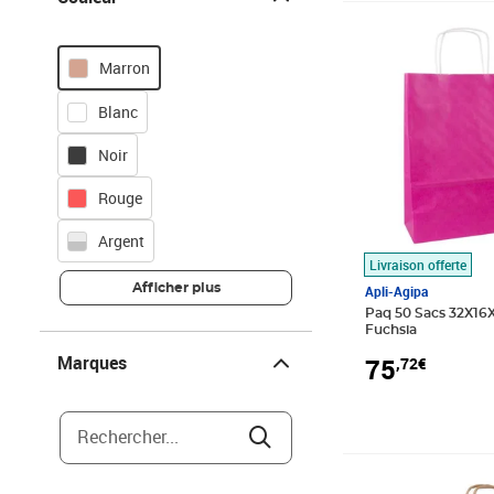
Prix 75,72€
Marron
Blanc
Noir
Rouge
Argent
Livraison offerte
Afficher plus
Apli-Agipa
Paq 50 Sacs 32X16X
Fuchsia
Marques
Marques
75
,72€
Rechercher...
Prix 37,01€