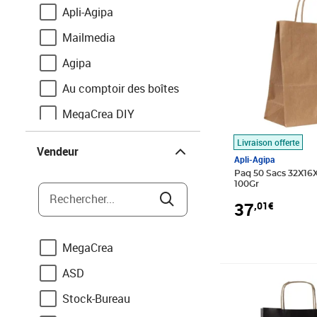
Apli-Agipa
Mailmedia
Agipa
Au comptoir des boîtes
MegaCrea DIY
Vendeur
Megacrea
Livraison offerte
Vendeur
Apli-Agipa
Paq 50 Sacs 32X16X
100Gr
Rechercher...
37
,01€
MegaCrea
ASD
Prix 88,26€
Stock-Bureau