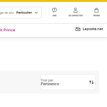
er de site :
Particulier
AIDE
SE CONNECTER
PANIER
Laposte.net
it Prince
Trier par
Pertinence