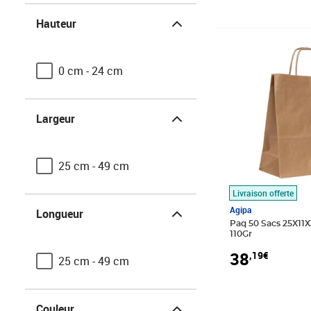
Hauteur
Hauteur
Prix 38,19€
0 cm - 24 cm
Largeur
Largeur
25 cm - 49 cm
Livraison offerte
Longueur
Agipa
Longueur
Paq 50 Sacs 25X11X
110Gr
38
,19€
25 cm - 49 cm
Couleur
Couleur