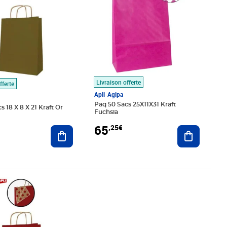
Livraison offerte
fferte
Apli-Agipa
Paq 50 Sacs 25X11X31 Kraft
s 18 X 8 X 21 Kraft Or
Fuchsia
65
,25€
Ajouter au panier
Ajouter au
5€
Prix 33,07€