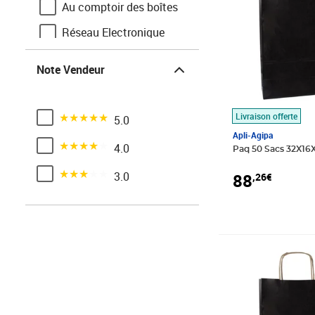
Au comptoir des boîtes
Réseau Electronique
Note Vendeur
Note Vendeur
Noté 5 sur 5
Livraison offerte
5.0
Apli-Agipa
Noté 4 sur 5
4.0
Paq 50 Sacs 32X16X
Noté 3 sur 5
3.0
88
,26€
Prix 41,56€