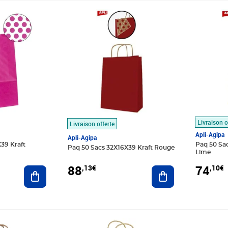
Prix 88,13€
Prix 74,1
Livraison o
Livraison offerte
Apli-Agipa
Apli-Agipa
39 Kraft
Paq 50 Sac
Paq 50 Sacs 32X16X39 Kraft Rouge
Lime
88
74
,13€
,10€
Ajouter au panier
Ajouter au panier
Prix 2,12€
Prix 3,17