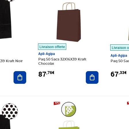
Livraison offerte
Livraison o
Apli-Agipa
Apli-Agipa
Paq 50 Sacs 32X16X39 Kraft
39 Kraft Noir
Paq 50 Sac
Chocolat
87
67
,76€
,33€
Ajouter au panier
Ajouter au panier
Prix 41,56€
Prix 32,9