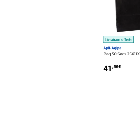
Livraison offerte
Apli-Agipa
Paq 50 Sacs 25X11X3
41
,56€
Prix 27,13€