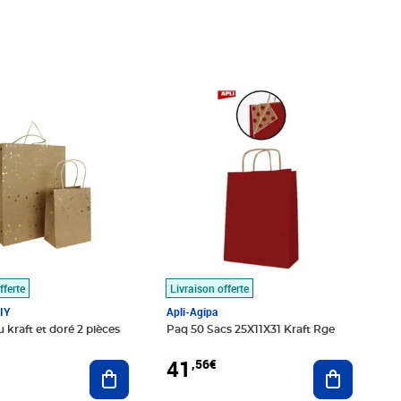
€
Prix 41,56€
fferte
Livraison offerte
IY
Apli-Agipa
 kraft et doré 2 pièces
Paq 50 Sacs 25X11X31 Kraft Rge
41
,56€
Ajouter au panier
Ajouter au