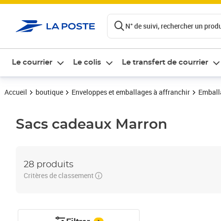
ontenu de la page
N° de suivi, rechercher un produi
Le courrier
Le colis
Le transfert de courrier
Accueil
boutique
Enveloppes et emballages à affranchir
Emball
Sacs cadeaux
Marron
28 produits
Critères de classement