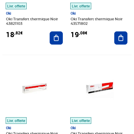
Livr. offerte
Livr. offerte
Oki
Oki
Oki Transfert thermique Noir
Oki Transfert thermique Noir
43821103
43571802
18
19
,82€
,08€
Ajouter au panier
Ajout
Prix 37,56€
Prix 74,29€
Livr. offerte
Livr. offerte
Oki
Oki
Oki Transfert thermique Noir
Oki Transfert thermique Noir