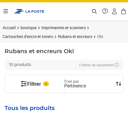
ontenu de la page
Accueil
boutique
Imprimantes et scanners
Cartouches d'encre et toners
Rubans et encreurs
Oki
Rubans et encreurs
Oki
Critères de classement
10 produits
Trier par
Filtrer
1
Pertinence
Tous les produits
Prix 65,82€
Prix 15,55€