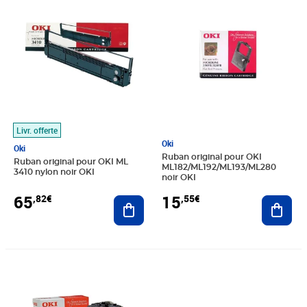
Livr. offerte
Oki
Oki
Ruban original pour OKI
Ruban original pour OKI ML
ML182/ML192/ML193/ML280
3410 nylon noir OKI
noir OKI
65
15
,82€
,55€
Ajouter au panier
Ajout
Prix 21,58€
Prix 81,96€