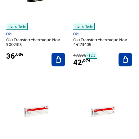
Livr. offerte
Livr. offerte
Oki
Oki
Oki Transfert thermique Noir
Oki Transfert thermique Noir
9002315
44173405
36
,63€
Ajouter au panier
47,99€
Ajout
-12%
42
,07€
Prix 18,82€
Prix 19,08€