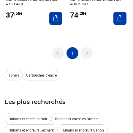
43503601
40629303
37
74
,56€
,29€
Ajouter au panier
Ajout
1
Toners
Cartouches d’encre
Les plus recherchés
Rubans et encreurs Noir
Rubans et encreurs Brother
Rubans et encreurs Lexmark
Rubans et encreurs Canon