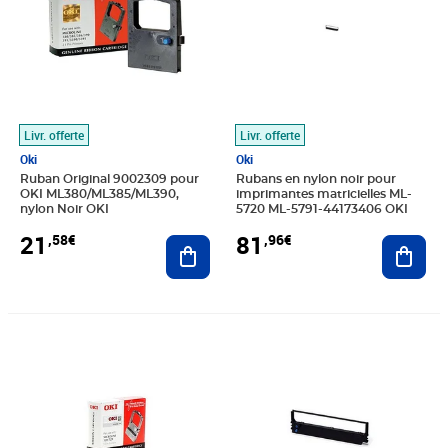
Livr. offerte
Livr. offerte
Oki
Oki
Ruban Original 9002309 pour
Rubans en nylon noir pour
OKI ML380/ML385/ML390,
imprimantes matricielles ML-
nylon Noir OKI
5720 ML-5791-44173406 OKI
21
81
,58€
,96€
Ajouter au panier
Ajout
Prix 36,63€
Prix barré 47,99€
Prix 42,07€