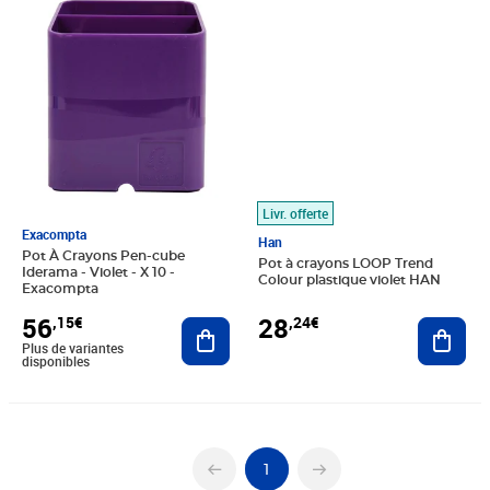
Livr. offerte
Exacompta
Han
Pot À Crayons Pen-cube
Pot à crayons LOOP Trend
Iderama - Violet - X 10 -
Colour plastique violet HAN
Exacompta
28
56
,24€
,15€
Ajout
Ajouter au panier
Plus de variantes
disponibles
1