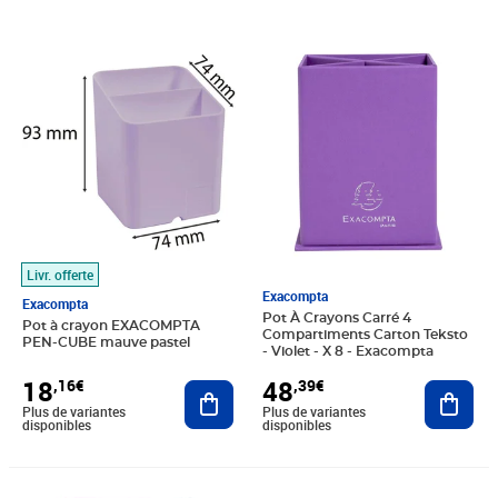
Prix 18,16€
Prix 48,39€
Livr. offerte
Exacompta
Exacompta
Pot À Crayons Carré 4
Pot à crayon EXACOMPTA
Compartiments Carton Teksto
PEN-CUBE mauve pastel
- Violet - X 8 - Exacompta
18
48
,16€
,39€
Ajouter au panier
Ajout
Plus de variantes
Plus de variantes
disponibles
disponibles
Prix 56,15€
Prix 28,24€