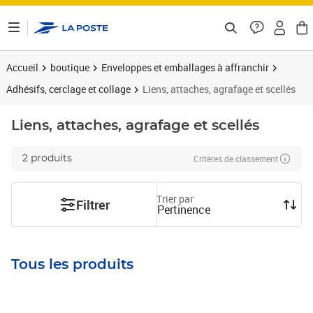
ontenu de la page
Accueil
boutique
Enveloppes et emballages à affranchir
Adhésifs, cerclage et collage
Liens, attaches, agrafage et scellés
Liens, attaches, agrafage et scellés
Critères de classement
2 produits
Trier par
Filtrer
Pertinence
Tous les produits
Prix 21,77€
Prix 42,90€