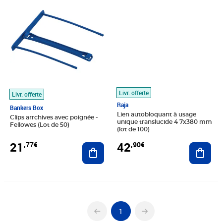
Livr. offerte
Livr. offerte
Raja
Bankers Box
Lien autobloquant à usage
Clips arrchives avec poignée -
unique translucide 4 7x380 mm
Fellowes (Lot de 50)
(lot de 100)
21
42
,77€
,90€
Ajouter au panier
Ajout
1