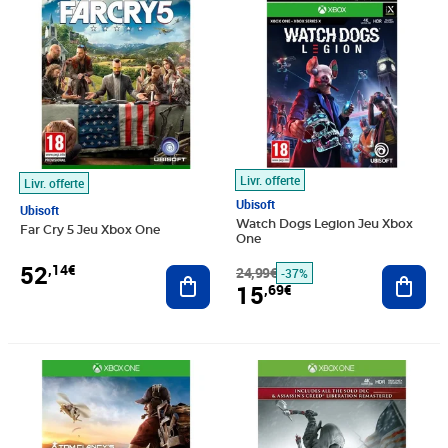
Livr. offerte
Livr. offerte
Ubisoft
Ubisoft
Watch Dogs Legion Jeu Xbox
Far Cry 5 Jeu Xbox One
One
52
,14€
Ajouter au panier
24,99€
Ajout
-37%
15
,69€
Prix 60,41€
Prix 96,90€