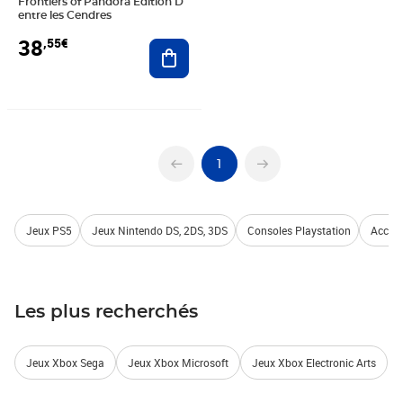
Frontiers of Pandora Edition D
entre les Cendres
38
,55€
Ajouter au panier
1
Jeux PS5
Jeux Nintendo DS, 2DS, 3DS
Consoles Playstation
Access
Les plus recherchés
Jeux Xbox Sega
Jeux Xbox Microsoft
Jeux Xbox Electronic Arts