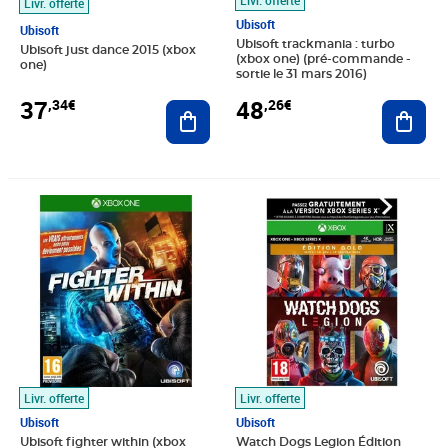
Livr. offerte
Ubisoft
Ubisoft
Ubisoft trackmania : turbo
Ubisoft just dance 2015 (xbox
(xbox one) (pré-commande -
one)
sortie le 31 mars 2016)
37
48
,34€
,26€
Ajouter au panier
Ajout
Prix 35,30€
Prix 64,54€
Livr. offerte
Livr. offerte
Ubisoft
Ubisoft
Ubisoft fighter within (xbox
Watch Dogs Legion Édition