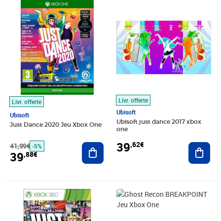
Prix barré 41,99€
Prix 39,88€
Prix 39,62€
Livr. offerte
Livr. offerte
Ubisoft
Ubisoft
Ubisoft just dance 2017 xbox
Just Dance 2020 Jeu Xbox One
one
39
,62€
41,99€
Ajouter au panier
Ajout
-5%
39
,88€
Prix 64,75€
Prix 48,50€