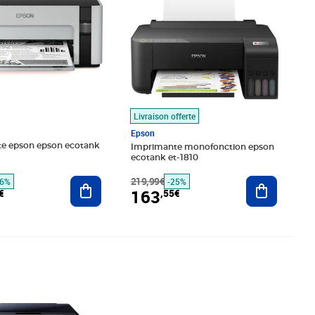
Livraison offerte
Epson
e epson epson ecotank
Imprimante monofonction epson
ecotank et-1810
Ajouter au panier
219,99€
Ajouter au
16%
-25%
163
€
,55€
,86€
Prix barré 751,99€
Prix 689,27€