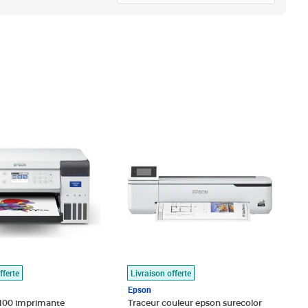
,94€
Prix barré 779,99€
Prix 740,59€
fferte
Livraison offerte
Epson
f100 imprimante
Traceur couleur epson surecolor