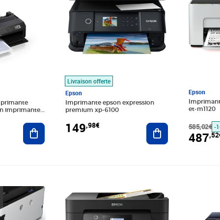
Livraison offerte
Epson
Epson
Imprimant
mprimante
Imprimante epson expression
et-m1120
iin imprimante
premium xp-6100
149
,98€
585,02€
Ajouter au panier
Ajouter au panier
-
487
,52
Prix barré 159,99€
Prix 137,17€
Prix 341