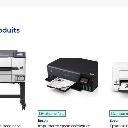
oduits
Prix 730,65€
Prix 532
Livraison offerte
Livraison o
Epson
Epson
urecolor sc-
Imprimante epson ecotank et-
Epson sc 