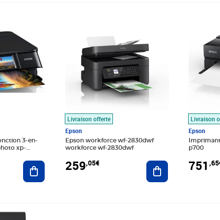
Prix 259,05€
Prix 751
Livraison offerte
Livraison o
Epson
Epson
nction 3-en-
Epson workforce wf-2830dwf
Imprimant
photo xp-
workforce wf-2830dwf
p700
ouleurwi-
259
751
,05€
,65
Ajouter au panier
Ajouter au panier
Prix 598,58€
Prix 265