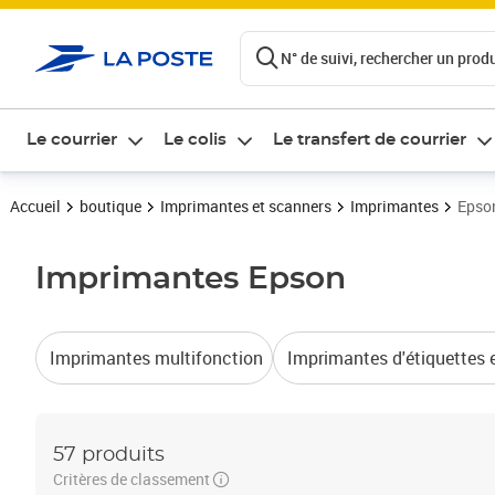
ontenu de la page
N° de suivi, rechercher un produi
Le courrier
Le colis
Le transfert de courrier
Accueil
boutique
Imprimantes et scanners
Imprimantes
Epso
Imprimantes
Epson
Imprimantes multifonction
Imprimantes d'étiquettes 
57 produits
Critères de classement