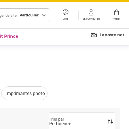
er de site :
Particulier
AIDE
SE CONNECTER
PANIER
Laposte.net
it Prince
Imprimantes photo
Trier par
Pertinence