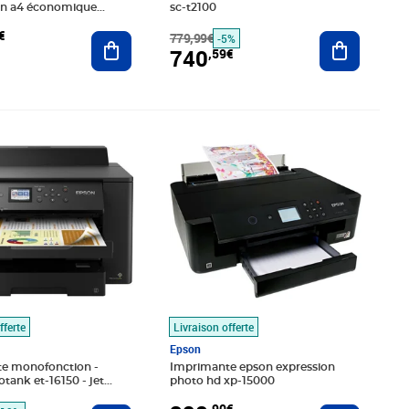
on a4 économique
sc-t2100
sb 2.0 lan wi-fi
€
Ajouter au panier
779,99€
Ajouter au
-5%
740
,59€
é 1066,99€
,76€
Prix 328,90€
fferte
Livraison offerte
Epson
e monofonction -
Imprimante epson expression
otank et-16150 - jet
photo hd xp-15000
a3/a4
,90€