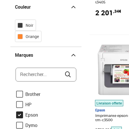
Couleur
t3405
Couleur
2 201
,34€
Noir
Orange
Prix barré 1783,
Prix 1 517,88€
Marques
Marques
Rechercher...
Brother
Livraison offerte
HP
Epson
Epson
Imprimante epson 
tm-c3500
Dymo