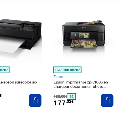
,65€
Prix barré 189,99€
Prix 177,32€
fferte
Livraison offerte
Epson
e epson surecolor sc-
Epson imprimante xp-71003 en+
chargeur documents- photo
recto-verso automatique wifi-
€
Ajouter au panier
direct ecran tactile
189,99€
Ajouter au
-6%
177
,32€
,38€
Prix 976,63€