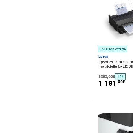
Livraison offerte
Epson
Epson fx-2190iin i
matricielle fx-2190
matricielleimpact
1352,99€
-12%
1 181
,00€
Prix 349,54€