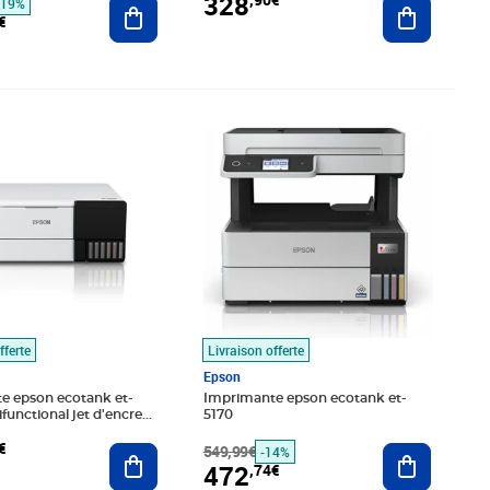
328
Ajouter au panier
Ajouter au
-19%
€
,06€
Prix barré 549,99€
Prix 472,74€
fferte
Livraison offerte
Epson
e epson ecotank et-
Imprimante epson ecotank et-
functional jet d'encre
5170
ppm
€
Ajouter au panier
549,99€
Ajouter au
-14%
472
,74€