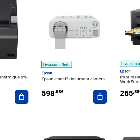
Livraison o
Livraison offerte
Epson
Epson
thermique tm-
Imprimant
Epson elpdc13 document camera
WorkForc
- Jet d'enc
598
265
,58€
,38
Ajouter au panier
Ajouter au panier
99€
Prix 149,98€
Prix barr
Prix 487