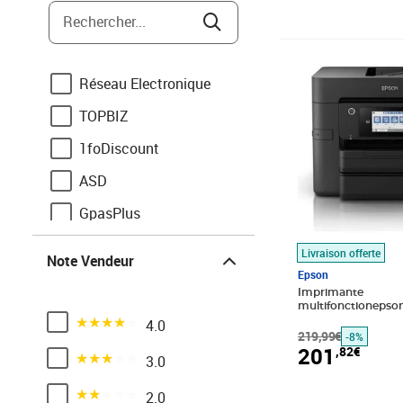
Polaroid
Rechercher...
Ricoh
Prix barré 219,9
Prix 201,82€
Seiko
Réseau Electronique
TOPBIZ
1foDiscount
ASD
GpasPlus
Note Vendeur
Infopavon
Livraison offerte
Note Vendeur
Epson
Imprimante
multifonctionepso
Noté 4 sur 5
4.0
219,99€
-8%
201
,82€
Noté 3 sur 5
3.0
Noté 2 sur 5
2.0