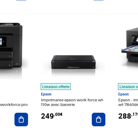
9€
Prix 249,00€
Prix 288
Livraison offerte
Livraison o
Epson
Epson
Imprimante epson work force wf-
Epson - im
nworkforce pro
110w avec batterie
wf-7840d
249
288
,00€
,17
Ajouter au panier
Ajouter au panier