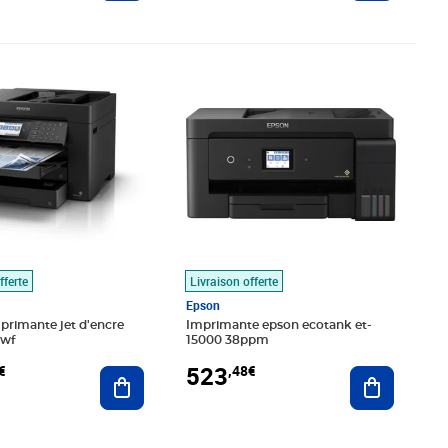
,17€
Prix 523,48€
fferte
Livraison offerte
Epson
primante jet d'encre
Imprimante epson ecotank et-
twf
15000 38ppm
523
€
,48€
Ajouter au panier
Ajouter au