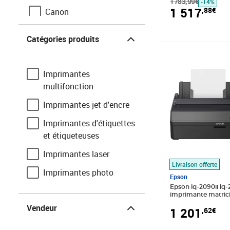
1783,99€
-14%
1 517
,88€
Canon
Catégories produits
T3Azur
Catégories produits
Xerox
Prix 1 201,62€
Pantum
Imprimantes
Lexmark
multifonction
Kyocera
Imprimantes jet d'encre
Oki
Imprimantes d'étiquettes
et étiqueteuses
Fujifilm
Imprimantes laser
123 consommables
Livraison offerte
Imprimantes photo
Epson
Casio
Epson lq-2090ii lq-
Agfaphoto
imprimante matrici
Vendeur
24 aiguilles 136 co
Vendeur
1 201
,62€
Elba