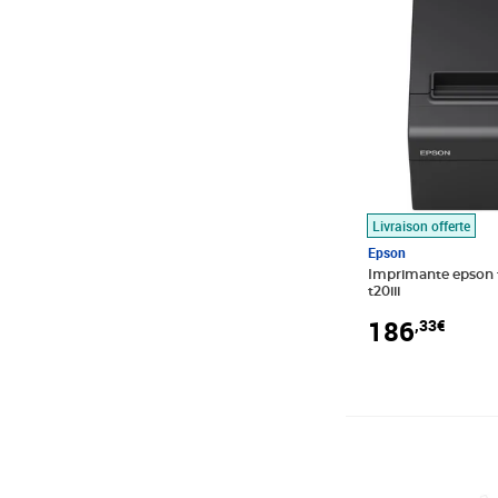
Livraison offerte
Epson
Imprimante epson 
t20iii
186
,33€
Prix barré 1352,
Prix 1 181,00€