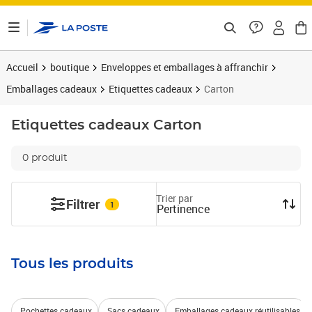
ontenu de la page
Accueil
boutique
Enveloppes et emballages à affranchir
Emballages cadeaux
Etiquettes cadeaux
Carton
Etiquettes cadeaux
Carton
0 produit
Trier par
Filtrer
1
Pertinence
Tous les produits
Pochettes cadeaux
Sacs cadeaux
Emballages cadeaux réutilisables