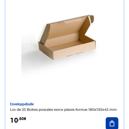
Enveloppebulle
Lot de 25 Boîtes postales extra-plates format 180x130x45 mm
10
,60€
Ajouter