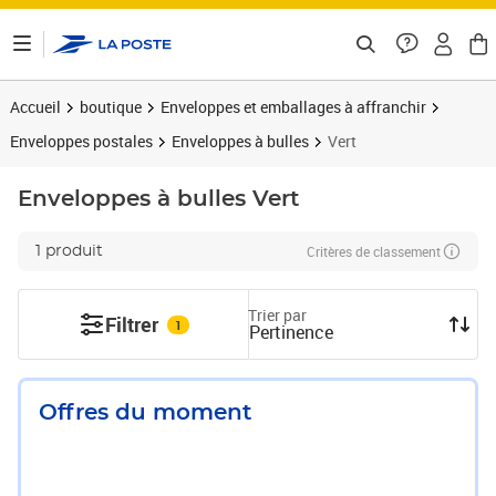
ontenu de la page
Accueil
boutique
Enveloppes et emballages à affranchir
Enveloppes postales
Enveloppes à bulles
Vert
Enveloppes à bulles
Vert
Critères de classement
1 produit
Trier par
Filtrer
1
Pertinence
Offres du moment
Prix 10,60€