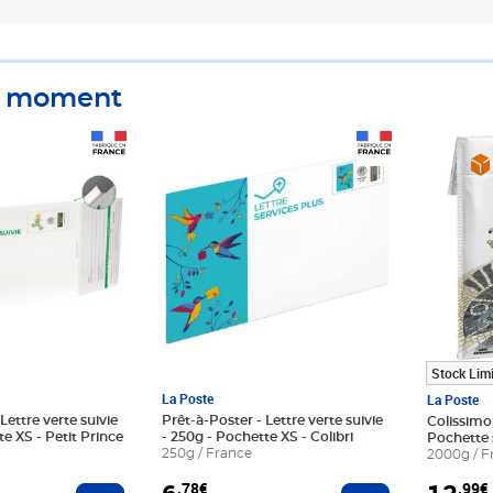
u moment
Prix 6,78€
Prix 13,
Stock Limi
La Poste
La Poste
Lettre verte suivie
Prêt-à-Poster - Lettre verte suivie
Colissimo
te XS - Petit Prince
- 250g - Pochette XS - Colibri
Pochette 
250g / France
kg - Astér
2000g / F
,78€
,99€
Ajouter au panier
Ajouter au pani