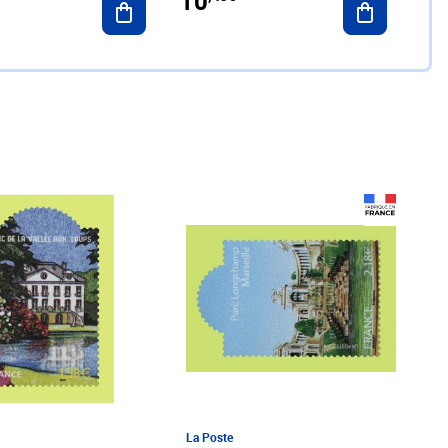
10
€
Prix 3,00€
La Poste