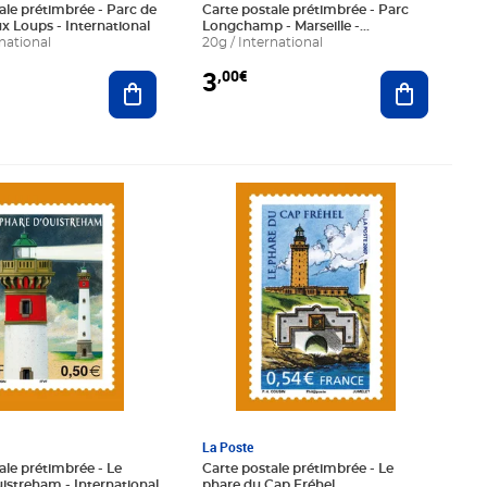
ale prétimbrée - Parc de
Carte postale prétimbrée - Parc
ux Loups - International
Longchamp - Marseille -
national
International
20g / International
3
,00€
Ajouter au panier
Ajouter au
€
Prix 2,50€
La Poste
ale prétimbrée - Le
Carte postale prétimbrée - Le
istreham - International
phare du Cap Fréhel