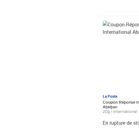
La Poste
Coupon Réponse In
Abidjan
20g / International
En rupture de st