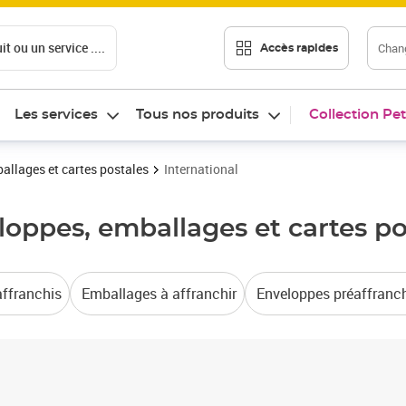
t ou un service ....
Chang
Accès rapides
Les services
Tous nos produits
Collection Pet
ballages et cartes postales
International
eloppes, emballages et cartes p
ffranchis
Emballages à affranchir
Enveloppes préaffranc