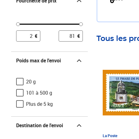
6
Fourchette de prix
€
€
Tous les pr
Poids max de l'envoi
Poids max de l'envoi
Prix 3,00€
20 g
101 à 500 g
Plus de 5 kg
Destination de l'envoi
Destination de l'envoi
La Poste