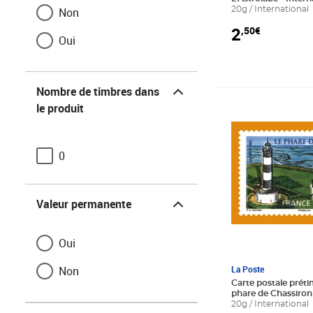
Non
20g / International
2
,50€
Oui
Nombre de timbres dans le produit
Nombre de timbres dans
Prix 3,00€
le produit
0
Valeur permanente
Oui
Non
La Poste
Carte postale préti
phare de Chassiron 
20g / International