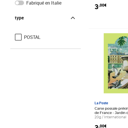
Fabriqué en Italie
3
,00€
type
type
Prix 3,00€
POSTAL
La Poste
Carte postale préti
de France - Jardi
- International
20g / International
3
,00€