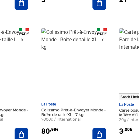
Prix 80,99€
Prix 3,00
Stock Limi
La Poste
La Poste
nvoyer Monde -
Colissimo Prêt-à-Envoyer Monde -
Carte post
 kg
Boîte de taille XL - 7 kg
la Tête d'O
al
7000g / International
20g / Inter
80
3
,99€
,00€
Ajouter au panier
Ajouter au panier