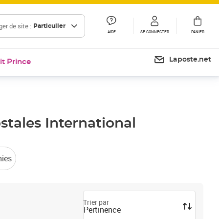
er de site :
Particulier
AIDE
SE CONNECTER
PANIER
Laposte.net
it Prince
ostales
International
hies
Trier par
Pertinence