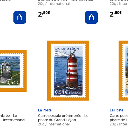
20g / International
20g / Inter
2
2
,50€
,50€
Ajouter au panier
Ajouter au panier
Prix 2,50€
Prix 2,50
La Poste
La Poste
mbrée - Le
Carte postale prétimbrée - Le
Carte post
- International
phare du Grand-Léjon -
phare de l
International
20g / International
Internatio
20g / Inter