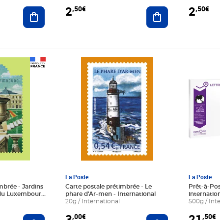
2
2
,50€
,50€
Ajouter au panier
Ajouter au panier
Prix 3,00€
Prix 21,5
La Poste
La Poste
mbrée - Jardins
Carte postale prétimbrée - Le
Prêt-à-Post
n du Luxembourg
phare d'Ar-men - International
internation
20g / International
cartonnée
500g / Int
3
21
,00€
,50€
Ajouter au panier
Ajouter au panier