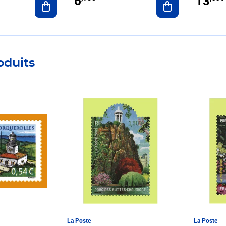
6
13
oduits
Prix 3,00€
Prix 3,00
La Poste
La Poste