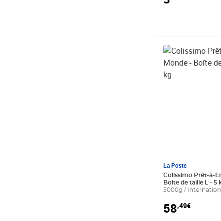
Prix 58,49€
La Poste
Colissimo Prêt-à-E
Boîte de taille L - 5
5000g / Internation
58
,49€