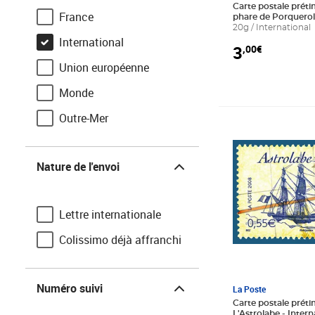
Carte postale préti
France
phare de Porqueroll
International
20g / International
International
3
,00€
Union européenne
Monde
Outre-Mer
Prix 2,50€
Nature de l'envoi
Nature de l'envoi
Lettre internationale
Colissimo déjà affranchi
Numéro suivi
La Poste
Carte postale préti
L'Astrolabe - Intern