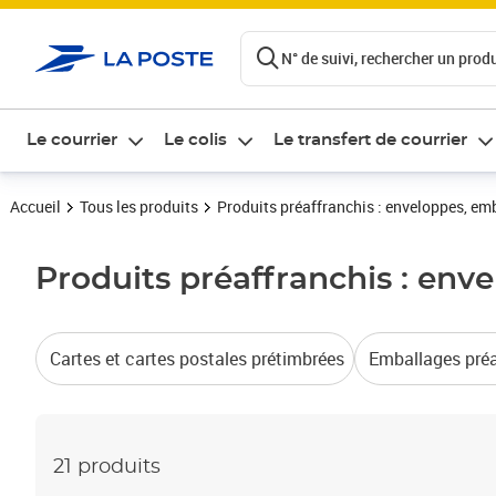
ontenu de la page
N° de suivi, rechercher un produi
Le courrier
Le colis
Le transfert de courrier
Accueil
Tous les produits
Produits préaffranchis : enveloppes, em
Produits préaffranchis : env
Cartes et cartes postales prétimbrées
Emballages préa
21 produits