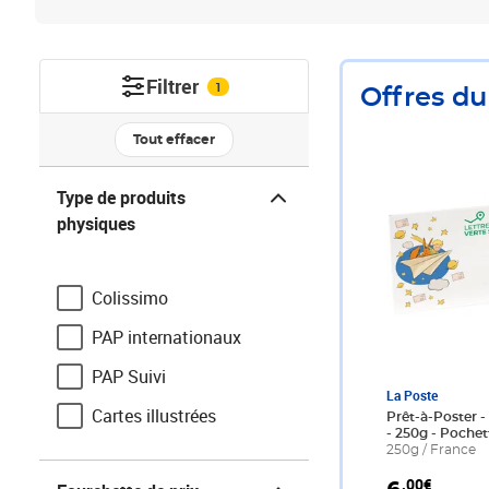
Filtrer
1
Offres d
Prix 6,00€
Tout effacer
Type de produits physiques
Type de produits
physiques
Colissimo
PAP internationaux
PAP Suivi
La Poste
Cartes illustrées
Prêt-à-Poster - 
- 250g - Pochet
250g / France
Fourchette de prix
,00€