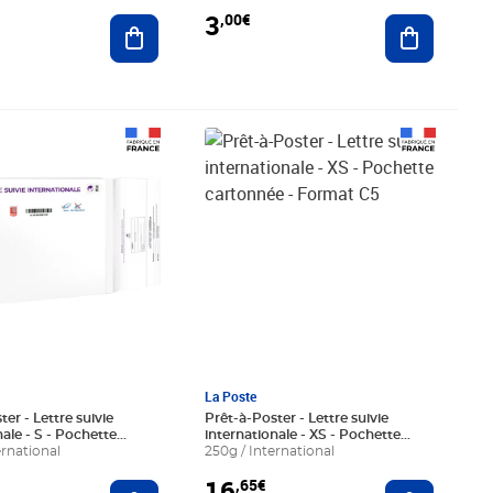
3
,00€
Ajouter au panier
Ajouter au
0€
Prix 16,65€
La Poste
er - Lettre suivie
Prêt-à-Poster - Lettre suivie
ale - S - Pochette
internationale - XS - Pochette
 - Format A4
ernational
cartonnée - Format C5
250g / International
16
,65€
Ajouter au panier
Ajouter au