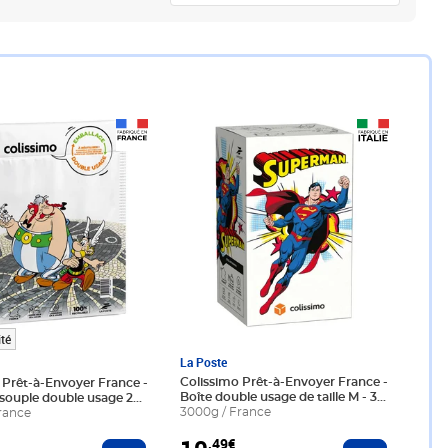
99€
Prix 10,49€
té
La Poste
Colissimo Prêt-à-Envoyer France -
 Prêt-à-Envoyer France -
Boîte double usage de taille M - 3
souple double usage 2
kg - Superman
3000g / France
ix
rance
,49€
er
Ajouter au 
Ajouter au panier