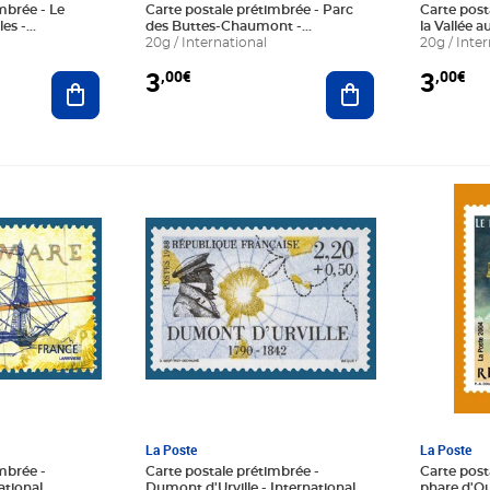
mbrée - Le
Carte postale prétimbrée - Parc
Carte post
es -
des Buttes-Chaumont -
la Vallée a
International
20g / International
20g / Inter
3
3
,00€
,00€
Ajouter au panier
Ajouter au panier
Prix 2,50€
Prix 2,50
La Poste
La Poste
mbrée -
Carte postale prétimbrée -
Carte post
ational
Dumont d'Urville - International
phare d'Ou