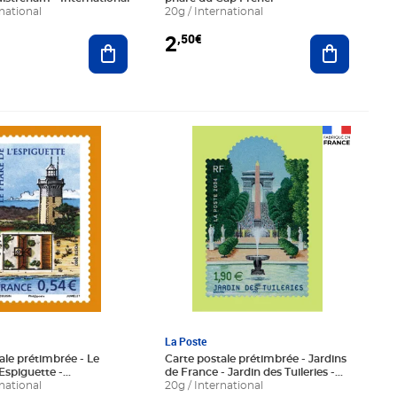
national
20g / International
2
,50€
Ajouter au panier
Ajouter au
€
Prix 3,00€
La Poste
ale prétimbrée - Le
Carte postale prétimbrée - Jardins
'Espiguette -
de France - Jardin des Tuileries -
nal
national
International
20g / International