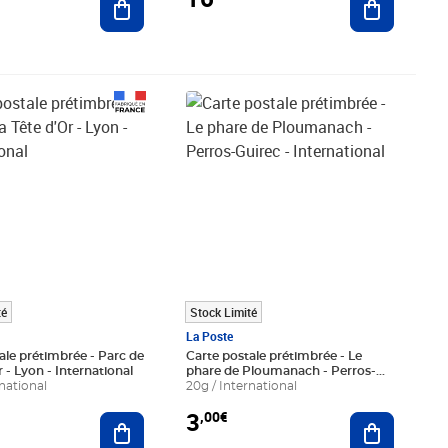
€
Prix 3,00€
té
Stock Limité
La Poste
ale prétimbrée - Parc de
Carte postale prétimbrée - Le
r - Lyon - International
phare de Ploumanach - Perros-
national
Guirec - International
20g / International
3
,00€
Ajouter au panier
Ajouter au