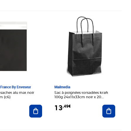
0€
Prix 13,49€
France By Enveseur
Mailmedia
 sachet alu mat noir
Sac à poignées torsadées kraft
m (c6)
100g 24x11x33cm noir x 20
mailmedia
13
,49€
Ajouter au panier
Ajouter au