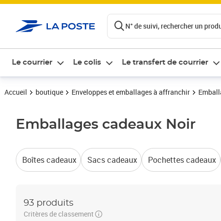
ontenu de la page
N° de suivi, rechercher un produi
Le courrier
Le colis
Le transfert de courrier
Accueil
boutique
Enveloppes et emballages à affranchir
Emball
Emballages cadeaux
Noir
Boîtes cadeaux
Sacs cadeaux
Pochettes cadeaux
93 produits
Critères de classement