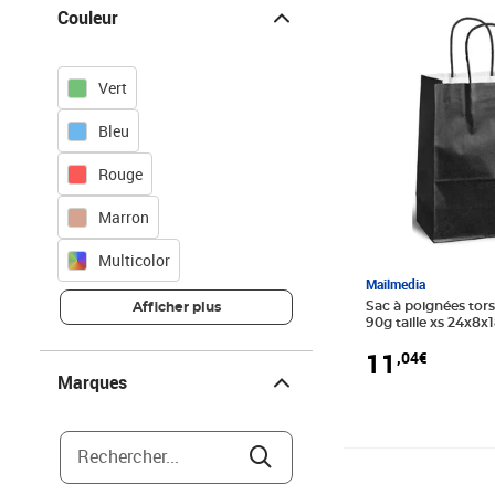
Couleur
Prix 11,04€
Vert
Bleu
Rouge
Marron
Multicolor
Mailmedia
Sac à poignées tors
Afficher plus
90g taille xs 24x8x
mailmedia
11
,04€
Marques
Marques
Rechercher...
Prix 29,42€