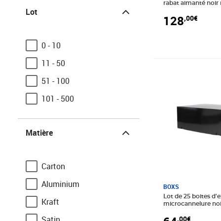
Lot
rabat aimanté noir
Lot
33x22x10cm
128
,00€
0 - 10
11 - 50
Prix 64,00€
51 - 100
101 - 500
Matière
Matière
Carton
Aluminium
BOXS
Lot de 25 boites d'
Kraft
microcannelure noir
340x240x105mm
Satin
,00€