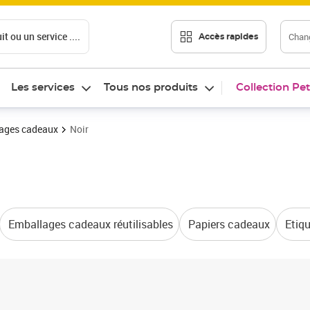
t ou un service ....
Chang
Accès rapides
Les services
Tous nos produits
Collection Pet
ages cadeaux
Noir
Emballages cadeaux réutilisables
Papiers cadeaux
Etiq