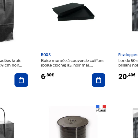
BOXS
Enveloppes 
adées kraft
Boite montée à couvercle coiffant
Lot de 50 
2x41cm noir
(boite cloche) a5, noir mat,
brillant no
215x155x25 mm
6
20
,80€
,40€
Ajouter au panier
Ajouter au panier
Prix 5,60€
Prix 27,0