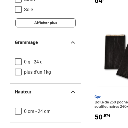
64
Soie
Afficher plus
Prix 50,97€
Grammage
Grammage
0 g - 24 g
plus d'un 1kg
Hauteur
Hauteur
Gpv
Boîte de 250 poche
soufflet noires 240x410 6
0 cm - 24 cm
gpv
50
,97€
Largeur