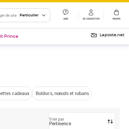
er de site :
Particulier
AIDE
SE CONNECTER
PANIER
Laposte.net
it Prince
uettes cadeaux
Bolducs, nœuds et rubans
Trier par
Pertinence