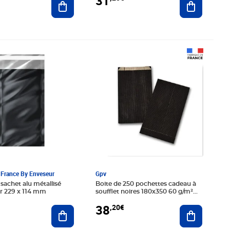
31
0€
Prix 38,20€
France By Enveseur
Gpv
 sachet alu métallisé
Boite de 250 pochettes cadeau à
oir 229 x 114 mm
soufflet noires 180x350 60 g/m²
gpv
38
,20€
Ajouter au panier
Ajouter au