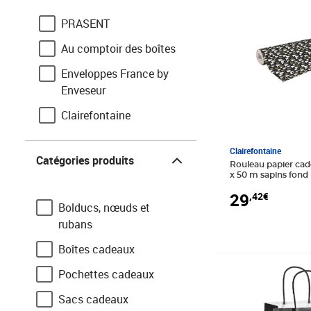
PRASENT
Au comptoir des boîtes
Enveloppes France by
Enveseur
Clairefontaine
Gpv
Catégories produits
Clairefontaine
Catégories produits
Mailmedia
Rouleau papier cade
x 50 m sapins fond 
clairefontaine
BOXS
29
,42€
Bolducs, nœuds et
MegaCrea DIY
rubans
Rayher
Boîtes cadeaux
Prix 3,61€
Pochettes cadeaux
Sacs cadeaux