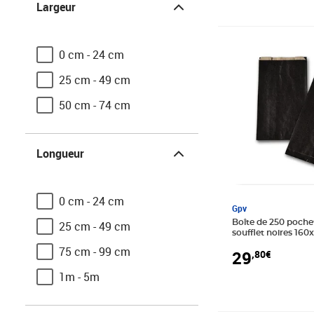
Largeur
Prix 29,80€
0 cm - 24 cm
25 cm - 49 cm
50 cm - 74 cm
Longueur
Longueur
0 cm - 24 cm
Gpv
Boîte de 250 poche
25 cm - 49 cm
soufflet noires 160x270 6
gpv
75 cm - 99 cm
29
,80€
1m - 5m
Couleur