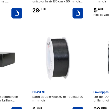
 mat,
unicolor kraft l70 cm x 50 m noir
mm noir
clairefontaine
28
5
,11€
,49€
Ajouter au panier
Ajouter au panier
Plus de var
Prix 6,99€
Prix 28,8
PRASENT
Enveloppes 
expédition en
Satin double face 25-m-rouleau 40
Lot de 100
 brillant
mm noir
brillant no
,99€
,80€
Ajouter au panier
Ajouter au panier