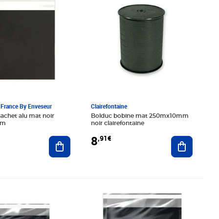
France By Enveseur
Clairefontaine
sachet alu mat noir
Bolduc bobine mat 250mx10mm
mm
noir clairefontaine
8
,91€
Ajouter au panier
Ajouter au
0€
Prix 34,20€