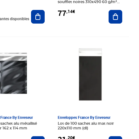
soufflet noires 310x490 60 g/m²
gpv
77
,14€
Ajouter au panier
Ajouter au
iantes disponibles
0€
Prix 31,20€
France By Enveseur
Enveloppes France By Enveseur
 sachet alu métallisé
Lot de 100 sachet alu mat noir
ir 162 x 114 mm
220x110 mm (dl)
,20€
Ajouter au panier
Ajouter au