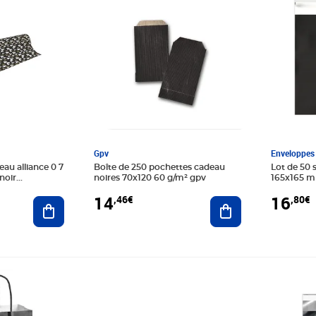
Gpv
Enveloppes 
au alliance 0 7
Boîte de 250 pochettes cadeau
Lot de 50 
noir
noires 70x120 60 g/m² gpv
165x165 
14
16
,46€
,80€
Ajouter au panier
Ajouter au panier
Prix 6,80€
Prix 20,4