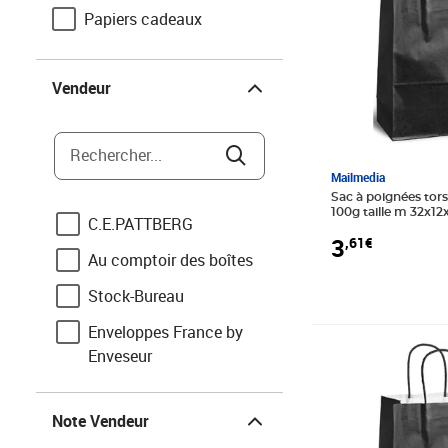
Papiers cadeaux
Vendeur
Vendeur
Rechercher...
Mailmedia
Sac à poignées tors
100g taille m 32x1
C.E.PATTBERG
mailmedia
3
,61€
Au comptoir des boîtes
Stock-Bureau
Enveloppes France by
Prix 3,27€
Enveseur
Boxs
Note Vendeur
Note Vendeur
MegaCrea