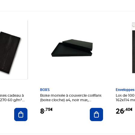
Prix 8,75€
Prix 26,4
BOXS
Enveloppes 
ttes cadeau à
Boite montée à couvercle coiffant
Lot de 100
0 g/m²
(boite cloche) a4, noir mat,
162x114 m
306x221x25 mm
8
26
,75€
,40€
Ajouter au panier
Ajouter au panier