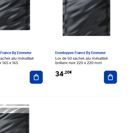
France By Enveseur
Enveloppes France By Enveseur
sachet alu métallisé
Lot de 50 sachet alu métallisé
ir 165 x 165
brillant noir 220 x 220 mm
34
,20€
Ajouter au panier
Ajouter au
0€
Prix 20,88€