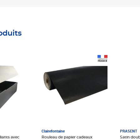
oduits
Prix 28,11€
Prix 5,49
Clairefontaine
PRASENT
liants avec
Rouleau de papier cadeaux
Satin doub