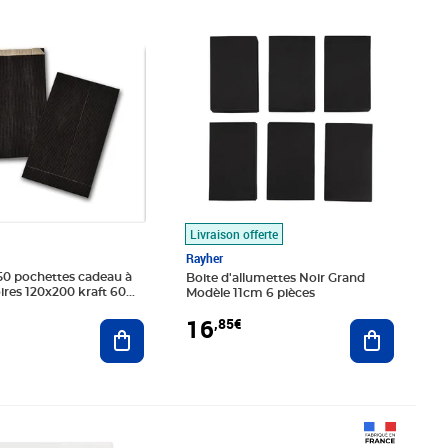
1€
Prix 16,85€
Livraison offerte
Rayher
50 pochettes cadeau à
Boite d'allumettes Noir Grand
s 120x200 kraft 60
Modèle 11cm 6 pièces
16
,85€
Ajouter au panier
Ajouter au
0€
Prix 8,91€