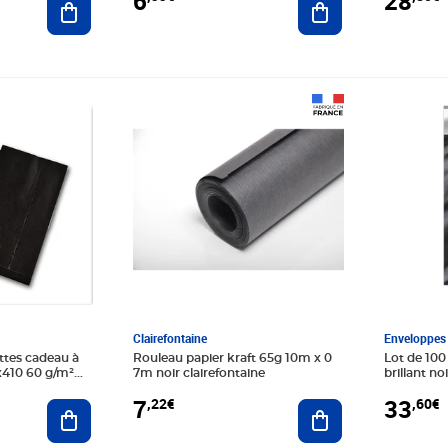
6
28
Prix 7,22€
Prix 33,6
Clairefontaine
Enveloppes 
ttes cadeau à
Rouleau papier kraft 65g 10m x 0
Lot de 100
0 g/m²
7m noir clairefontaine
brillant n
7
33
,22€
,60€
Ajouter au panier
Ajouter au panier