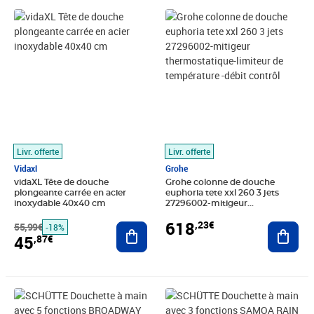
Prix barré 55,99€
Prix 45,87€
Prix 618,23€
Livr. offerte
Livr. offerte
Vidaxl
Grohe
vidaXL Tête de douche
Grohe colonne de douche
plongeante carrée en acier
euphoria tete xxl 260 3 jets
inoxydable 40x40 cm
27296002-mitigeur
thermostatique-limiteur de
618
,23€
55,99€
Ajouter au panier
température -débit contrôl
Ajout
-18%
45
,87€
Prix 62,42€
Prix 71,82€