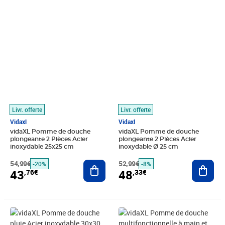
Prix barré 54,99€
Prix 43,76€
Prix barré 52,99€
Prix 48,33€
Livr. offerte
Livr. offerte
Vidaxl
Vidaxl
vidaXL Pomme de douche
vidaXL Pomme de douche
plongeante 2 Pièces Acier
plongeante 2 Pièces Acier
inoxydable 25x25 cm
inoxydable Ø 25 cm
54,99€
Ajouter au panier
52,99€
Ajout
-20%
-8%
43
48
,76€
,33€
Prix barré 37,99€
Prix 29,62€
Prix 29,77€