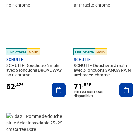
Livr. offerte
Nouv.
Livr. offerte
Nouv.
SCHÜTTE
SCHÜTTE
SCHÜTTE Douchette à main
SCHÜTTE Douchette à main
avec 5 fonctions BROADWAY
avec 3 fonctions SAMOA RAIN
noir-chrome
anthracite-chrome
62
71
,42€
,82€
Ajouter au panier
Ajout
Plus de variantes
disponibles
Prix barré 40,99€
Prix 28,90€