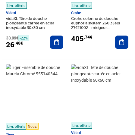
Livr. offerte
Livr. offerte
Vidaxl
Grohe
vidaXL Tête de douche
Grohe colonne de douche
plongeante carrée en acier
euphoria system 260 3 jets
inoxydable 30x30 cm
27421002 - mitigeur
thermostatique-limiteur de
405
,74€
33,99€
Ajouter au panier
température -débit contrôl
Ajout
-22%
26
,48€
Prix 89,17€
Prix barré 100,99€
Prix 63,00€
Livr. offerte
Livr. offerte
Nouv.
Vidaxl
Tiger