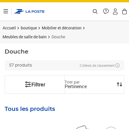
ontenu de la page
Accueil
boutique
Mobilier et décoration
Meubles de salle de bain
Douche
Douche
Critères de classement
57 produits
Trier par
Filtrer
Pertinence
Tous les produits
Prix barré 58,99€
Prix 43,74€
Prix barré 52,99€
Prix 47,86€