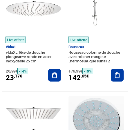
Livr. offerte
Livr. offerte
Vidaxl
Rousseau
vidaXL Tête de douche
Rousseau colonne de douche
plongeante ronde en acier
avec robinet mitigeur
inoxydable 25 cm
thermostatique suhali 2
26,99€
Ajouter au panier
176,99€
Ajout
-14%
-19%
23
142
,17€
,65€
Prix barré 66,99€
Prix 53,06€
Prix 102,07€