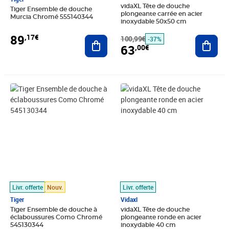
vidaXL Tête de douche
Tiger Ensemble de douche
plongeante carrée en acier
Murcia Chromé 555140344
inoxydable 50x50 cm
89
,17€
Ajouter au panier
100,99€
Ajout
-37%
63
,00€
Prix 77,94€
Prix barré 56,99€
Prix 51,89€
Livr. offerte
Nouv.
Livr. offerte
Tiger
Vidaxl
Tiger Ensemble de douche à
vidaXL Tête de douche
éclaboussures Como Chromé
plongeante ronde en acier
545130344
inoxydable 40 cm