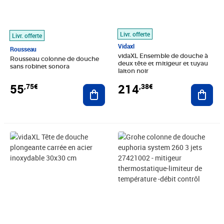
Livr. offerte
Livr. offerte
Vidaxl
Rousseau
vidaXL Ensemble de douche à
Rousseau colonne de douche
deux tête et mitigeur et tuyau
sans robinet sonora
laiton noir
55
214
,75€
,38€
Ajouter au panier
Ajout
Prix barré 33,99€
Prix 26,48€
Prix 405,74€