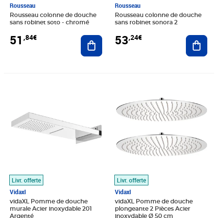
Rousseau
Rousseau
Rousseau colonne de douche
Rousseau colonne de douche
sans robinet soto - chromé
sans robinet sonora 2
51
53
,84€
,24€
Ajouter au panier
Ajout
Prix 84,34€
Prix barré 185,99€
Prix 158,86€
Livr. offerte
Livr. offerte
Vidaxl
Vidaxl
vidaXL Pomme de douche
vidaXL Pomme de douche
murale Acier inoxydable 201
plongeante 2 Pièces Acier
Argenté
inoxydable Ø 50 cm