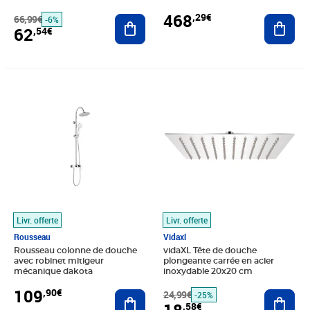
d'énergie douchette 3 jets 264
468
,29€
66,99€
Ajouter au panier
Ajout
-6%
62
,54€
Prix 109,90€
Prix barré 24,99€
Prix 18,58€
Livr. offerte
Livr. offerte
Rousseau
Vidaxl
Rousseau colonne de douche
vidaXL Tête de douche
avec robinet mitigeur
plongeante carrée en acier
mécanique dakota
inoxydable 20x20 cm
109
,90€
Ajouter au panier
24,99€
Ajout
-25%
,58€