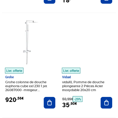
18
Prix 920,56€
Prix barré 50,99€
Prix 35,90€
Livr. offerte
Livr. offerte
Grohe
Vidaxl
Grohe colonne de douche
vidaXL Pomme de douche
euphoria cube xxl 230 1 jet
plongeante 2 Pièces Acier
26087000 -mitigeur
inoxydable 20x20 cm
thermostatique - limiteur de
920
,56€
température et de débit -c
Ajouter au panier
50,99€
Ajout
-29%
35
,90€