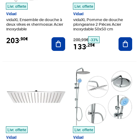
Livr. offerte
Livr. offerte
Vidaxl
Vidaxl
vidaXL Ensemble de douche à
vidaXL Pomme de douche
deux têtes et thermostat Acier
plongeante 2 Pièces Acier
inoxydable
inoxydable 50x50 cm
203
,90€
Ajouter au panier
200,99€
Ajout
-33%
133
,25€
Prix barré 56,99€
Prix 29,79€
Prix 55,45€
Livr. offerte
Livr. offerte
Vidaxl
Vidaxl