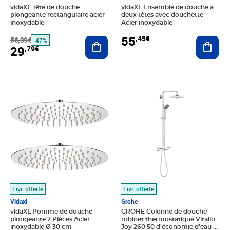
vidaXL Tête de douche
vidaXL Ensemble de douche à
plongeante rectangulaire acier
deux têtes avec douchette
inoxydable
Acier inoxydable
55
,45€
56,99€
Ajouter au panier
Ajout
-47%
29
,79€
Prix barré 66,99€
Prix 62,54€
Prix 468,29€
Livr. offerte
Livr. offerte
Vidaxl
Grohe
vidaXL Pomme de douche
GROHE Colonne de douche
plongeante 2 Pièces Acier
robinet thermostatique Vitalio
inoxydable Ø 30 cm
Joy 260 50 d'économie d'eau et