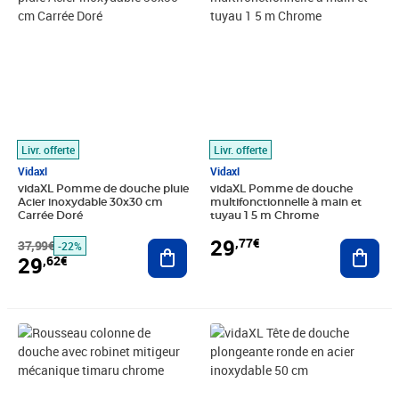
Livr. offerte
Livr. offerte
Vidaxl
Vidaxl
vidaXL Pomme de douche pluie
vidaXL Pomme de douche
Acier inoxydable 30x30 cm
multifonctionnelle à main et
Carrée Doré
tuyau 1 5 m Chrome
29
,77€
37,99€
Ajouter au panier
Ajout
-22%
29
,62€
Prix 100,63€
Prix barré 92,99€
Prix 78,06€