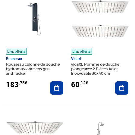
Livr. offerte
Livr. offerte
Rousseau
Vidaxl
Rousseau colonne de douche
vidaXL Pomme de douche
hydromassante eris gris
plongeante 2 Pièces Acier
anthracite
inoxydable 30x40 cm
183
60
,75€
,12€
Ajouter au panier
Ajout
Prix barré 111,99€
Prix 92,15€
Prix 118,87€