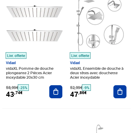
Livr. offerte
Livr. offerte
Vidaxl
Vidaxl
vidaXL Pomme de douche
vidaXL Ensemble de douche à
plongeante 2 Pièces Acier
deux têtes avec douchette
inoxydable 20x30 cm
Acier inoxydable
58,99€
Ajouter au panier
52,99€
Ajout
-25%
-9%
43
47
,74€
,86€
Prix barré 26,99€
Prix 23,17€
Prix barré 176,99€
Prix 142,65€