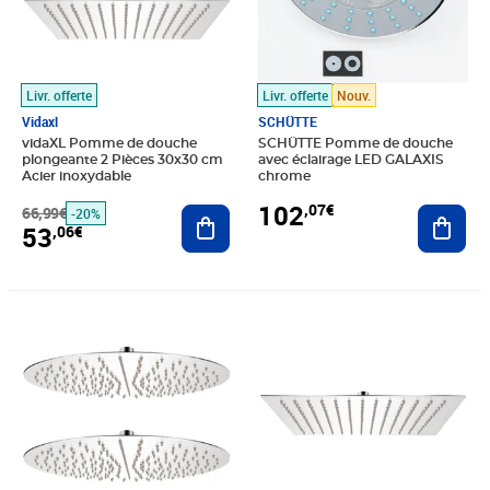
Livr. offerte
Livr. offerte
Nouv.
Vidaxl
SCHÜTTE
vidaXL Pomme de douche
SCHÜTTE Pomme de douche
plongeante 2 Pièces 30x30 cm
avec éclairage LED GALAXIS
Acier inoxydable
chrome
102
,07€
66,99€
Ajouter au panier
Ajout
-20%
53
,06€
Prix barré 113,99€
Prix 102,82€
Prix barré 26,99€
Prix 21,73€