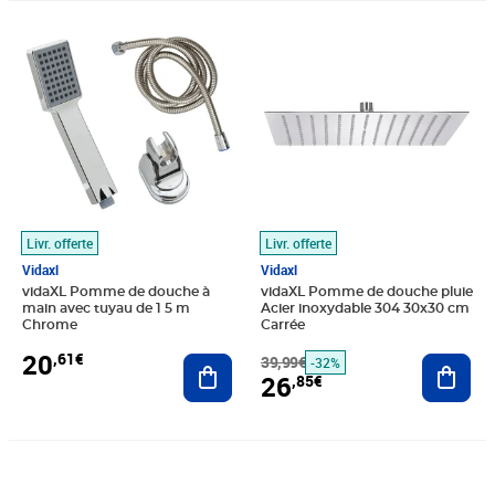
Prix 20,61€
Prix barré 39,99€
Prix 26,85€
Livr. offerte
Livr. offerte
Vidaxl
Vidaxl
vidaXL Pomme de douche à
vidaXL Pomme de douche pluie
main avec tuyau de 1 5 m
Acier inoxydable 304 30x30 cm
Chrome
Carrée
20
,61€
Ajouter au panier
39,99€
Ajout
-32%
26
,85€
Prix 183,75€
Prix 60,12€