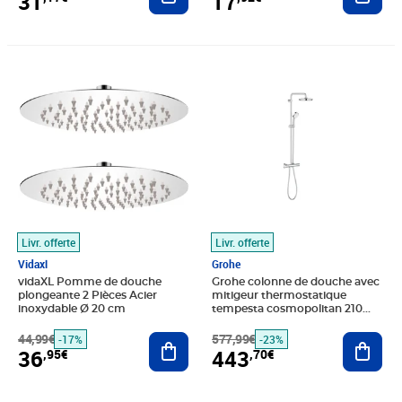
31
17
Prix barré 44,99€
Prix 36,95€
Prix barré 577,99€
Prix 443,70€
Livr. offerte
Livr. offerte
Vidaxl
Grohe
vidaXL Pomme de douche
Grohe colonne de douche avec
plongeante 2 Pièces Acier
mitigeur thermostatique
inoxydable Ø 20 cm
tempesta cosmopolitan 210
27922001
44,99€
Ajouter au panier
577,99€
Ajout
-17%
-23%
36
443
,95€
,70€