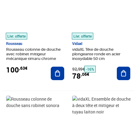
Livr. offerte
Livr. offerte
Rousseau
Vidaxl
Rousseau colonne de douche
vidaXL Tête de douche
avec robinet mitigeur
plongeante ronde en acier
mécanique timaru chrome
inoxydable 50 cm
100
,63€
Ajouter au panier
92,99€
Ajout
-16%
78
,06€
Prix 55,75€
Prix 214,38€