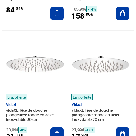
84
,34€
Ajouter au panier
185,99€
Ajout
-14%
158
,86€
Prix barré 33,99€
Prix 31,17€
Prix barré 21,99€
Prix 17,92€
Livr. offerte
Livr. offerte
Vidaxl
Vidaxl
vidaXL Tête de douche
vidaXL Tête de douche
plongeante ronde en acier
plongeante ronde en acier
inoxydable 30 cm
inoxydable 20 cm
33,99€
Ajouter au panier
21,99€
Ajout
-8%
-18%
,17€
,92€