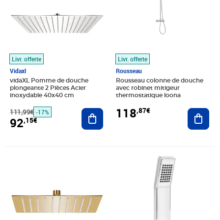
Livr. offerte
Livr. offerte
Vidaxl
Rousseau
vidaXL Pomme de douche
Rousseau colonne de douche
plongeante 2 Pièces Acier
avec robinet mitigeur
inoxydable 40x40 cm
thermostatique loona
118
,87€
111,99€
Ajouter au panier
Ajout
-17%
92
,15€
Prix barré 30,99€
Prix 21,36€
Prix 20,35€