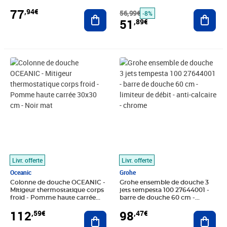
77
,94€
Ajouter au panier
56,99€
Ajout
-8%
51
,89€
Prix 112,59€
Prix 98,47€
Livr. offerte
Livr. offerte
Oceanic
Grohe
Colonne de douche OCEANIC -
Grohe ensemble de douche 3
Mitigeur thermostatique corps
jets tempesta 100 27644001 -
froid - Pomme haute carrée
barre de douche 60 cm -
30x30 cm - Noir mat
limiteur de débit - anti-calcaire -
112
98
,59€
,47€
Ajouter au panier
chrome
Ajout