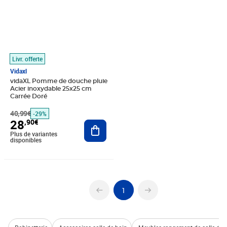
Livr. offerte
Vidaxl
vidaXL Pomme de douche pluie
Acier inoxydable 25x25 cm
Carrée Doré
40,99€
-29%
28
,90€
Ajouter au panier
Plus de variantes
disponibles
1