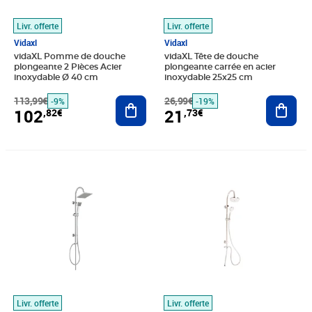
Livr. offerte
Livr. offerte
Vidaxl
Vidaxl
vidaXL Pomme de douche
vidaXL Tête de douche
plongeante 2 Pièces Acier
plongeante carrée en acier
inoxydable Ø 40 cm
inoxydable 25x25 cm
113,99€
Ajouter au panier
26,99€
Ajout
-9%
-19%
102
21
,82€
,73€
Prix 51,84€
Prix 53,24€
Livr. offerte
Livr. offerte