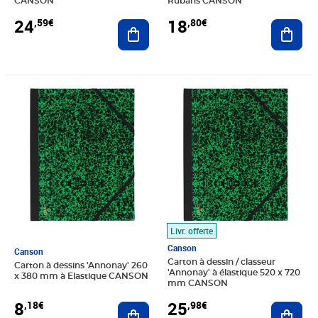
CANSON
Rubans CANSON
24
18
,59€
,80€
Ajouter au panier
Ajout
Prix 8,18€
Prix 25,98€
Livr. offerte
Canson
Canson
Carton à dessin / classeur
Carton à dessins 'Annonay' 260
'Annonay' à élastique 520 x 720
x 380 mm à Elastique CANSON
mm CANSON
8
25
,18€
,98€
Ajouter au panier
Ajout