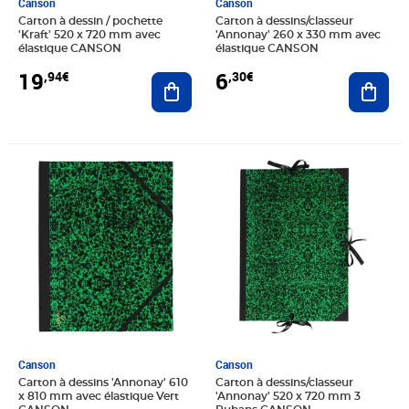
Canson
Canson
Carton à dessin / pochette
Carton à dessins/classeur
'Kraft' 520 x 720 mm avec
'Annonay' 260 x 330 mm avec
élastique CANSON
élastique CANSON
19
6
,94€
,30€
Ajouter au panier
Ajout
Prix 24,59€
Prix 18,80€
Canson
Canson
Carton à dessins 'Annonay' 610
Carton à dessins/classeur
x 810 mm avec élastique Vert
'Annonay' 520 x 720 mm 3