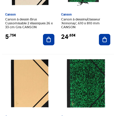
Canson
Canson
Carton à dessin Brut
Carton à dessins/classeur
Customisable 2 élastiques 26 x
'Annonay', 610 x 810 mm
33 cm Gris CANSON
CANSON
5
24
,75€
,65€
Ajouter au panier
Ajout
Prix 19,94€
Prix 6,30€