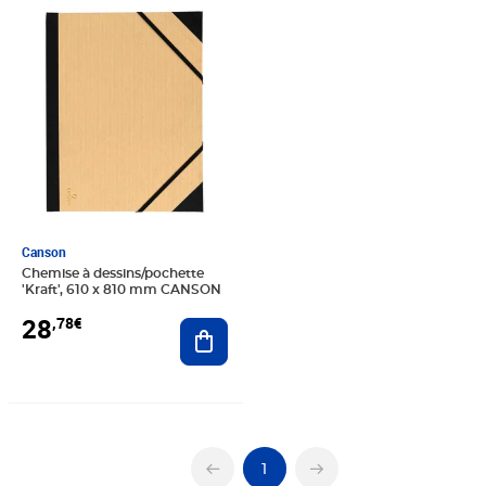
Prix 28,78€
Canson
Chemise à dessins/pochette
'Kraft', 610 x 810 mm CANSON
28
,78€
Ajouter au panier
1