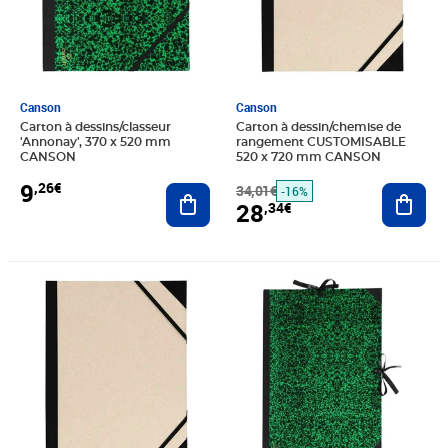
Canson
Canson
Carton à dessins/classeur
Carton à dessin/chemise de
'Annonay', 370 x 520 mm
rangement CUSTOMISABLE
CANSON
520 x 720 mm CANSON
9
,26€
Ajouter au panier
34,01€
Ajout
-16%
28
,34€
Prix 5,75€
Prix 24,65€