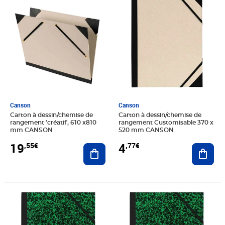
Canson
Canson
Carton à dessin/chemise de
Carton à dessin/chemise de
rangement 'créatif', 610 x810
rangement Customisable 370 x
mm CANSON
520 mm CANSON
19
4
,55€
,77€
Ajouter au panier
Ajout
Prix 16,34€
Prix 26,92€