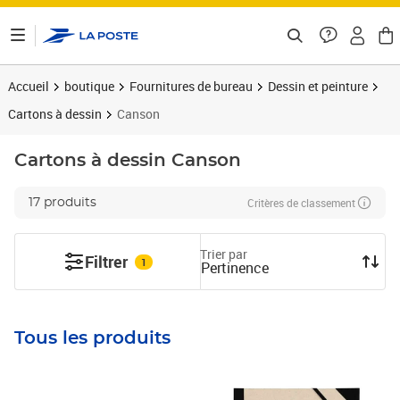
ontenu de la page
Accueil
boutique
Fournitures de bureau
Dessin et peinture
Cartons à dessin
Canson
Cartons à dessin
Canson
Critères de classement
17 produits
Trier par
Filtrer
1
Pertinence
Tous les produits
Prix 19,55€
Prix 4,77€