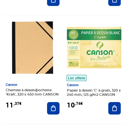
Prix 11,37€
Prix 10,74€
Livr. offerte
Canson
Canson
Chemise à dessin/pochette
Papier à dessin 'C' à grain, 320 x
'Kraft', 320 x 450 mm CANSON
240 mm, 125 g/m2 CANSON
11
10
,37€
,74€
Ajouter au panier
Ajout