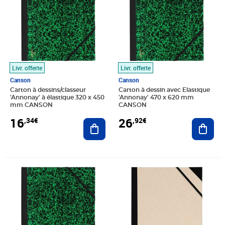
Livr. offerte
Livr. offerte
Canson
Canson
Carton à dessins/classeur
Carton à dessin avec Elastique
'Annonay' à élastique 320 x 450
'Annonay' 470 x 620 mm
mm CANSON
CANSON
16
26
,34€
,92€
Ajouter au panier
Ajout
Prix 9,26€
Prix barré 34,01€
Prix 28,34€