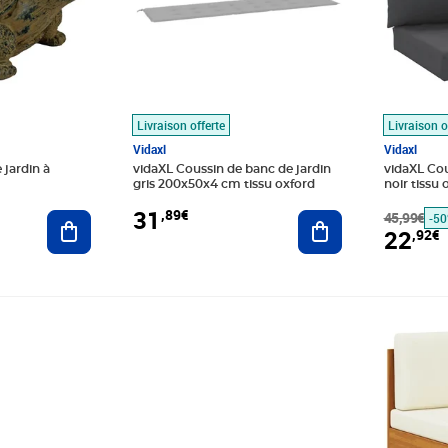
Livraison offerte
Livraison o
Vidaxl
Vidaxl
 jardin à
vidaXL Coussin de banc de jardin
vidaXL Cou
gris 200x50x4 cm tissu oxford
noir tissu 
31
,89€
Ajouter au panier
Ajouter au panier
45,99€
-5
22
,92€
Prix 480,89€
Prix barr
Prix 88,8