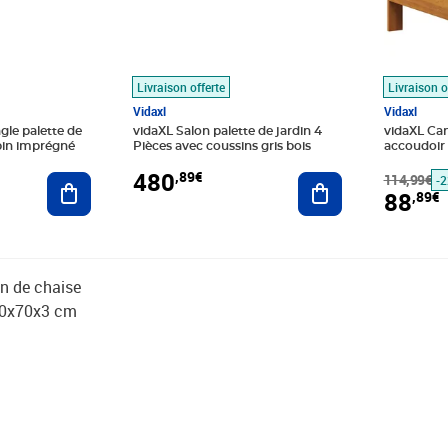
Livraison offerte
Livraison o
Vidaxl
Vidaxl
gle palette de
vidaXL Salon palette de jardin 4
vidaXL Can
 pin imprégné
Pièces avec coussins gris bois
accoudoir
solide
480
,89€
Ajouter au panier
Ajouter au panier
114,99€
-
88
,89€
Prix 870,89€
Prix 303