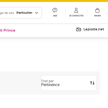
er de site :
Particulier
AIDE
SE CONNECTER
PANIER
Laposte.net
it Prince
Trier par
Pertinence