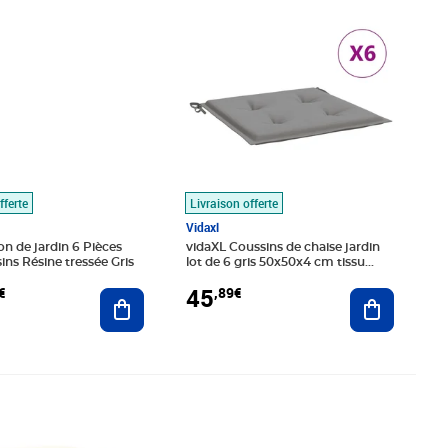
fferte
Livraison offerte
Vidaxl
on de jardin 6 Pièces
vidaXL Coussins de chaise jardin
ins Résine tressée Gris
lot de 6 gris 50x50x4 cm tissu
oxford
45
€
,89€
Ajouter au panier
Ajouter au
é 75,99€
9€
Prix barré 160,99€
Prix 119,24€