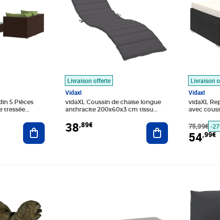
Livraison offerte
Livraison o
Vidaxl
Vidaxl
din 5 Pièces
vidaXL Coussin de chaise longue
vidaXL Rep
e tressée
anthracite 200x60x3 cm tissu
avec couss
oxford
38
,89€
Ajouter au panier
Ajouter au panier
75,99€
-2
54
,99€
Prix 31,89€
Prix barr
Prix 22,9