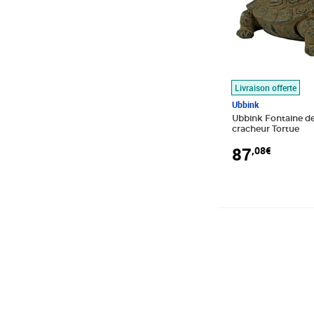
Livraison offerte
Ubbink
Ubbink Fontaine de
cracheur Tortue
87
,08€
Prix 156,89€