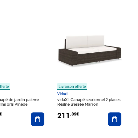
,89€
Prix 211,89€
fferte
Livraison offerte
Vidaxl
apé de jardin palette
vidaXL Canapé sectionnel 2 places
ins gris Pinède
Résine tressée Marron
211
€
,89€
Ajouter au panier
Ajouter au