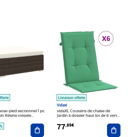
é 79,99€
9€
Prix 77,89€
fferte
Livraison offerte
Vidaxl
ose-pied sectionnel 1 pc
vidaXL Coussins de chaise de
in Résine tressée
jardin à dossier haut lot de 6 vert
tissu
77
,89€
Ajouter au panier
Ajouter au
2%