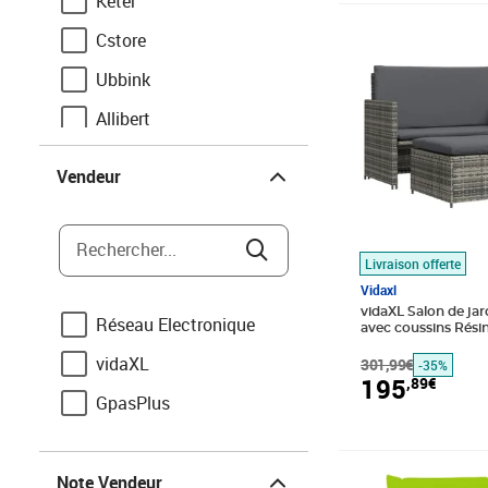
Keter
Prix barré 301,9
Prix 195,89€
Cstore
Ubbink
Allibert
Vendeur
Proloisirs
Vendeur
Allibert By Keter
Jardin Prive
Rechercher...
Livraison offerte
Perel
Vidaxl
vidaXL Salon de jar
Réseau Electronique
avec coussins Résin
vidaXL
301,99€
-35%
195
,89€
GpasPlus
Note Vendeur
Prix barré 85,99
Prix 74,89€
Note Vendeur