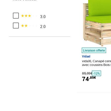
Noté 3 sur 5
3.0
Noté 2 sur 5
2.0
Livraison offerte
Vidaxl
vidaXL Canapé cent
avec coussins Bois
vert
85,99€
-12%
74
,89€
Prix 435,89€