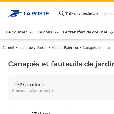
ontenu de la page
N° de suivi, rechercher un produi
Le courrier
Le colis
Le transfert de courrier
Accueil
boutique
Jardin
Meuble Extérieur
Canapés et fauteuil
Canapés et fauteuils de jardi
12919 produits
Critères de classement