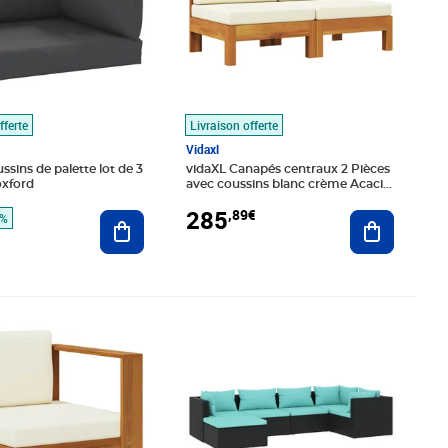
fferte
Livraison offerte
Vidaxl
ssins de palette lot de 3
vidaXL Canapés centraux 2 Pièces
oxford
avec coussins blanc crème Acacia
solide
285
,89€
Ajouter au panier
Ajouter au
0%
é 114,99€
9€
Prix barré 511,99€
Prix 416,89€