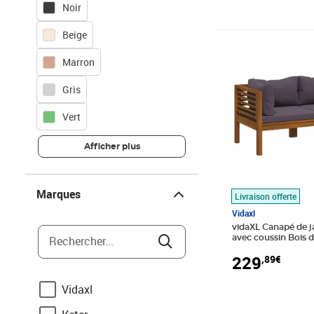
Noir
Beige
Prix 229,89€
Marron
Gris
Vert
Afficher plus
Marques
Marques
Livraison offerte
Vidaxl
vidaXL Canapé de ja
Rechercher...
avec coussin Bois d
229
,89€
Vidaxl