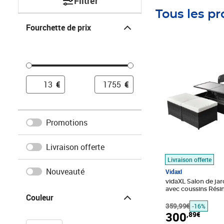
Filtrer
Tous les pr
Fourchette de prix
Fourchette de prix
Prix barré 359,9
Prix 300,89€
€
€
Promotions
Livraison offerte
Livraison offerte
Nouveauté
Vidaxl
vidaXL Salon de jar
Couleur
avec coussins Résin
Couleur
359,99€
-16%
300
,89€