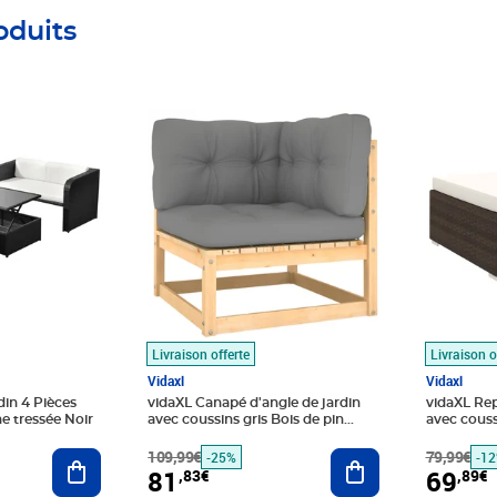
oduits
9€
Prix barré 109,99€
Prix 81,83€
Prix barr
Prix 69,8
Livraison offerte
Livraison o
Vidaxl
Vidaxl
din 4 Pièces
vidaXL Canapé d'angle de jardin
vidaXL Rep
e tressée Noir
avec coussins gris Bois de pin
avec couss
massif
Marron
Ajouter au panier
109,99€
Ajouter au panier
79,99€
-25%
-1
81
69
,83€
,89€