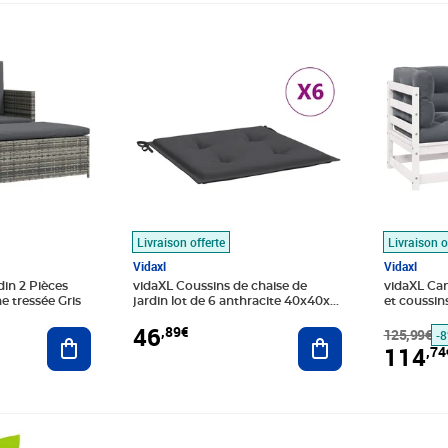
9€
Prix 46,89€
Prix barr
Prix 114
Livraison offerte
Livraison o
Vidaxl
Vidaxl
din 2 Pièces
vidaXL Coussins de chaise de
vidaXL Can
e tressée Gris
jardin lot de 6 anthracite 40x40x4
et coussin
cm
massif
46
,89€
Ajouter au panier
Ajouter au panier
125,99€
-
114
,74
€
Prix barré 386,99€
Prix 300,89€
Prix 560