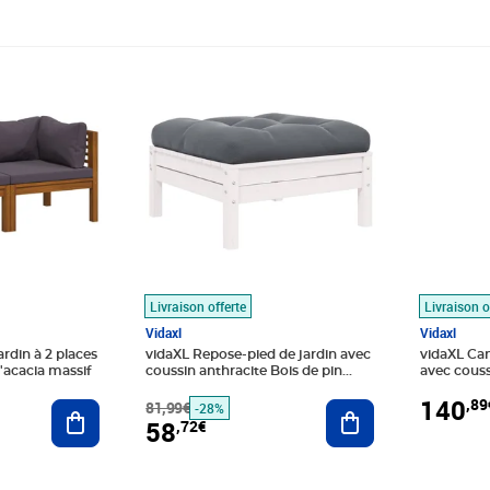
Prix barré 81,99€
Prix 58,72€
Prix 140
Livraison offerte
Livraison o
Vidaxl
Vidaxl
rdin à 2 places
vidaXL Repose-pied de jardin avec
vidaXL Can
'acacia massif
coussin anthracite Bois de pin
avec couss
blanc
140
,89
Ajouter au panier
81,99€
Ajouter au panier
-28%
58
,72€