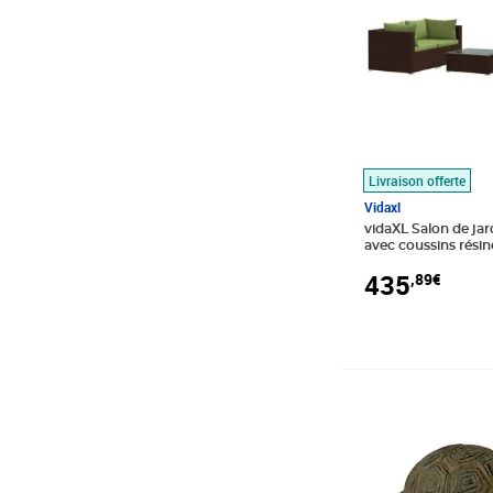
Livraison offerte
Vidaxl
vidaXL Salon de jar
avec coussins résin
marron
435
,89€
Prix 87,08€