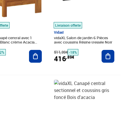
fferte
Livraison offerte
Vidaxl
apé central avec 1
vidaXL Salon de jardin 6 Pièces
 Blanc crème Acacia
avec coussins Résine tressée Noir
Ajouter au panier
511,99€
Ajouter au
22%
-18%
416
,89€
,89€
Prix barré 124,99€
Prix 110,89€