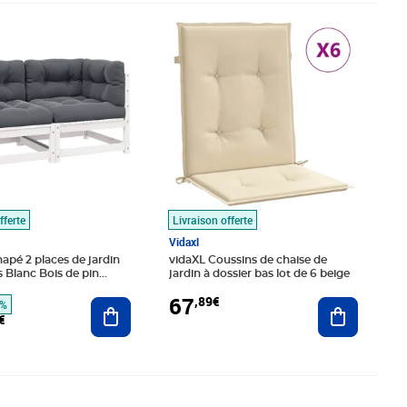
é 125,99€
,74€
Prix 67,89€
fferte
Livraison offerte
Vidaxl
apé 2 places de jardin
vidaXL Coussins de chaise de
s Blanc Bois de pin
jardin à dossier bas lot de 6 beige
67
,89€
Ajouter au panier
Ajouter au
8%
€
,89€
Prix 45,89€