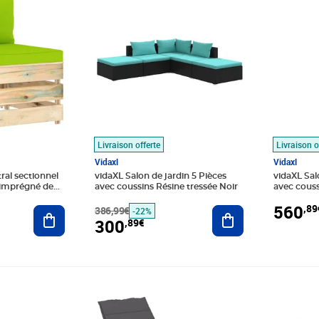
Livraison offerte
Livraison o
Vidaxl
Vidaxl
ral sectionnel
vidaXL Salon de jardin 5 Pièces
vidaXL Sal
 imprégné de
avec coussins Résine tressée Noir
avec couss
560
,89
Ajouter au panier
386,99€
Ajouter au panier
-22%
300
,89€
Prix 38,89€
Prix barr
Prix 54,9