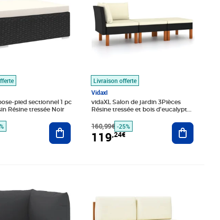
fferte
Livraison offerte
Vidaxl
ose-pied sectionnel 1 pc
vidaXL Salon de jardin 3Pièces
in Résine tressée Noir
Résine tressée et bois d'eucalyptus
massif
Ajouter au panier
160,99€
Ajouter au
7%
-25%
119
,24€
é 45,99€
2€
Prix 285,89€