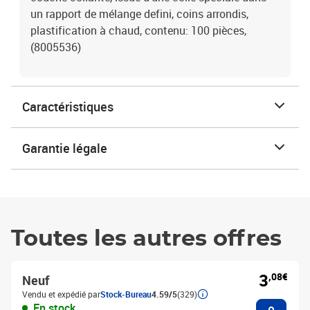
un rapport de mélange defini, coins arrondis,
plastification à chaud, contenu: 100 pièces,
(8005536)
Caractéristiques
Garantie légale
Toutes les autres offres
3
,08€
Neuf
Vendu et expédié par
Stock-Bureau
4.59/5
(329)
Ajouter
En stock