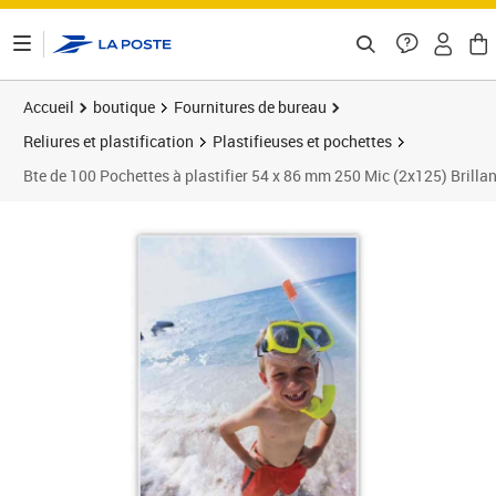
ontenu de la page
Accueil
boutique
Fournitures de bureau
Reliures et plastification
Plastifieuses et pochettes
Bte de 100 Pochettes à plastifier 54 x 86 mm 250 Mic (2x125) Brill
Prix 8,57€
Prix 3
Prix 9
Prix 1