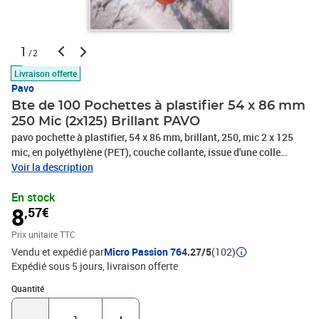
1
/2
Livraison offerte
Pavo
Bte de 100 Pochettes à plastifier 54 x 86 mm
250 Mic (2x125) Brillant PAVO
pavo pochette à plastifier, 54 x 86 mm, brillant, 250, mic 2 x 125
mic, en polyéthylène (PET), couche collante, issue d'une colle
spéciale dans un rapport de mélange defini, coins arrondis,
Voir la description
plastification à chaud, contenu: 100 pièces, (8005536)
En stock
8
,57€
Prix unitaire TTC
Vendu et expédié par
Micro Passion 76
4.27/5
(102)
Expédié sous 5 jours
livraison offerte
Quantité : 1
Quantité