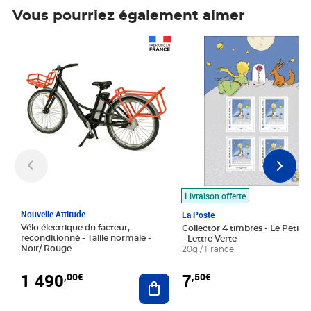
Vous pourriez également aimer
Prix 1 490,00€
Prix 7,50€
Livraison offerte
Nouvelle Attitude
La Poste
Vélo électrique du facteur,
Collector 4 timbres - Le Petit P
reconditionné - Taille normale -
- Lettre Verte
Noir/ Rouge
20g / France
1 490
7
,00€
,50€
Ajouter au panier