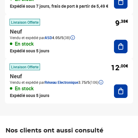
Expédié sous 7 jours, frais de port à partir de 5,49 €
9
,38€
Livraison Offerte
Neuf
Vendu et expédié par
ASD
4.05/5
(38)
Ajouter
En stock
Expédié sous 5 jours
12
,00€
Livraison Offerte
Neuf
Vendu et expédié par
Réseau Electronique
3.75/5
(106)
Ajouter
En stock
Expédié sous 5 jours
Nos clients ont aussi consulté