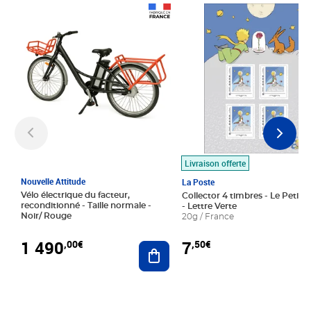
Prix 1 490,00€
Prix 7,50€
Livraison offerte
Nouvelle Attitude
La Poste
Vélo électrique du facteur,
Collector 4 timbres - Le Petit P
reconditionné - Taille normale -
- Lettre Verte
Noir/ Rouge
20g / France
1 490
7
,00€
,50€
Ajouter au panier