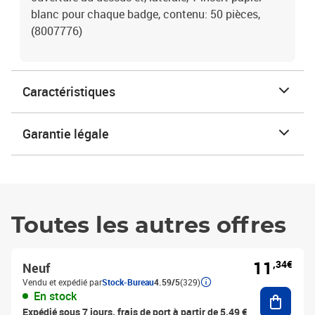
blanc pour chaque badge, contenu: 50 pièces,
(8007776)
Caractéristiques
Garantie légale
Toutes les autres offres
11
,34€
Neuf
Vendu et expédié par
Stock-Bureau
4.59/5
(329)
Ajouter
En stock
Expédié sous 7 jours, frais de port à partir de 5,49 €