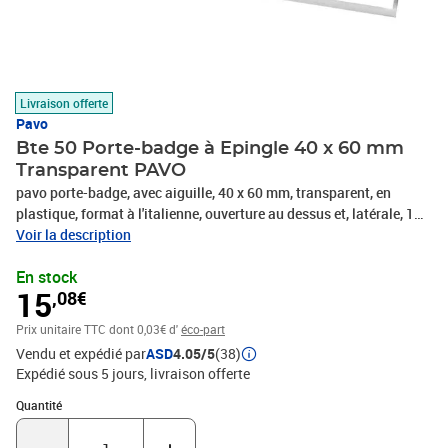
Livraison offerte
Pavo
Bte 50 Porte-badge à Epingle 40 x 60 mm
Transparent PAVO
pavo porte-badge, avec aiguille, 40 x 60 mm, transparent, en
plastique, format à l'italienne, ouverture au dessus et, latérale, 1
insert papier blanc pour chaque badge, contenu: 50 pièces,
Voir la description
(8007776)
En stock
15
,08€
Prix unitaire TTC
dont 0,03€ d'
éco-part
Vendu et expédié par
ASD
4.05/5
(38)
Expédié sous 5 jours
livraison offerte
Quantité : 1
Quantité