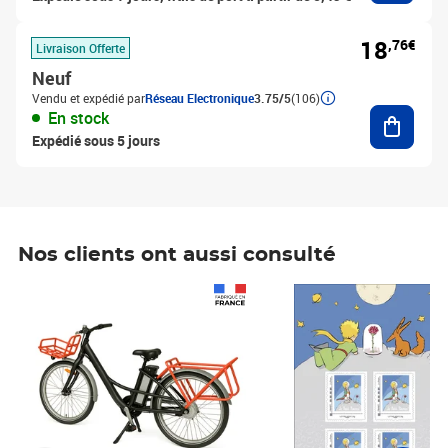
18
,76€
Livraison Offerte
Neuf
Vendu et expédié par
Réseau Electronique
3.75/5
(106)
Ajouter
En stock
Expédié sous 5 jours
Nos clients ont aussi consulté
Prix 1 490,00€
Prix 7,50€