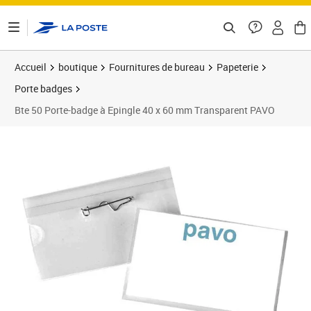
ontenu de la page
Accueil
boutique
Fournitures de bureau
Papeterie
Porte badges
Bte 50 Porte-badge à Epingle 40 x 60 mm Transparent PAVO
Prix 15,08€
Prix 1
Prix 1