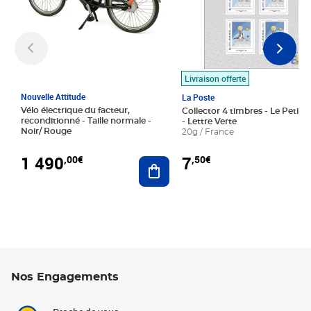
Livraison offerte
Nouvelle Attitude
La Poste
Vélo électrique du facteur,
Collector 4 timbres - Le Petit P
reconditionné - Taille normale -
- Lettre Verte
Noir/ Rouge
20g / France
1 490
7
,00€
,50€
Ajouter au panier
Nos Engagements