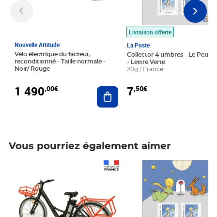
Livraison offerte
Nouvelle Attitude
La Poste
Vélo électrique du facteur,
Collector 4 timbres - Le Petit P
reconditionné - Taille normale -
- Lettre Verte
Noir/ Rouge
20g / France
1 490
7
,00€
,50€
Ajouter au panier
Vous pourriez également aimer
Prix 1 490,00€
Prix 7,50€