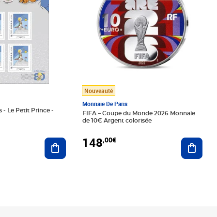
Nouveauté
Monnaie De Paris
 - Le Petit Prince -
FIFA – Coupe du Monde 2026 Monnaie
de 10€ Argent colorisée
148
,00€
Ajouter au panier
Ajoute