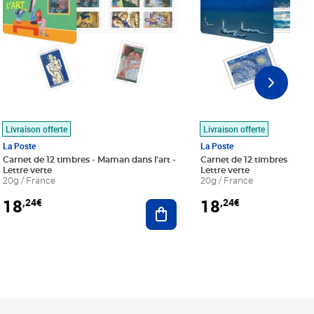
Livraison offerte
Livraison offerte
La Poste
La Poste
Carnet de 12 timbres - Maman dans l'art -
Carnet de 12 timbres - Le bl
Lettre verte
Lettre verte
20g / France
20g / France
18
18
,24€
,24€
r au panier
Ajouter au panier