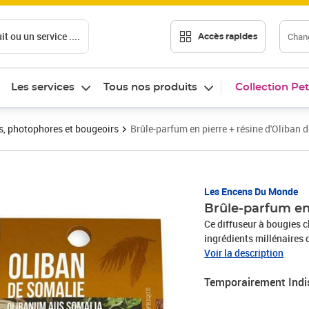
t ou un service ....
Chang
Accès rapides
Les services
Tous nos produits
Collection Pet
s, photophores et bougeoirs
Brûle-parfum en pierre + résine d'Oliban 
Les Encens Du Monde
Brûle-parfum en 
Ce diffuseur à bougies c
ingrédients millénaires d
être utilisées comme se
Voir la description
l'aromathérapie, grâce à
Temporairement Indi
d'emploi : Remplir la co
votre mélange de résines.