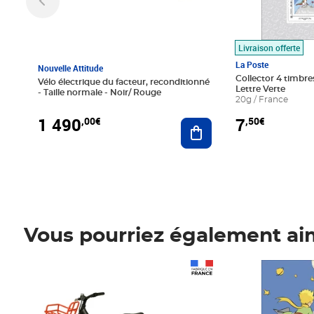
Livraison offerte
La Poste
Nouvelle Attitude
Collector 4 timbres
Vélo électrique du facteur, reconditionné
Lettre Verte
- Taille normale - Noir/ Rouge
20g / France
1 490
7
,00€
,50€
Ajouter au panier
Vous pourriez également ai
Prix 1 490,00€
Prix 7,50€