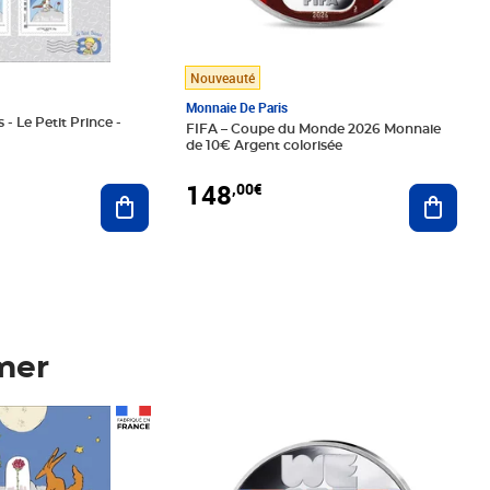
Nouveauté
Monnaie De Paris
 - Le Petit Prince -
FIFA – Coupe du Monde 2026 Monnaie
de 10€ Argent colorisée
148
,00€
Ajouter au panier
Ajoute
mer
Prix 148,00€