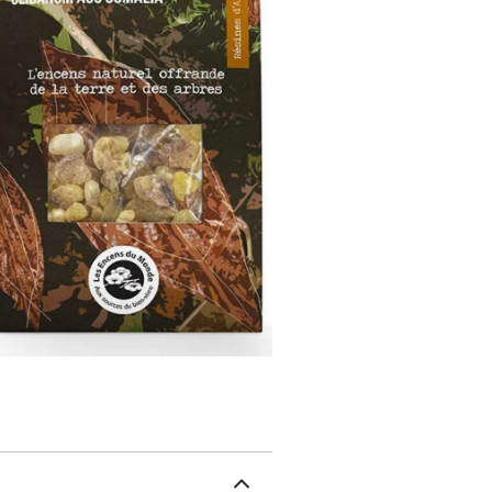
mélange. La senteur est 
sable) arrive à températ
d'aromates (thé, girofle,
vos envies de parfums d'
vos recettes. Faites ren
noire avec frise fleurs. 
(Boswellia thurifera, Bo
Inde. Sur le plan psychiq
confiance en soi, la déte