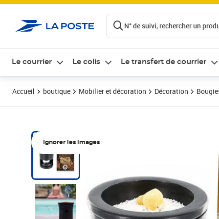
ontenu de la page
N° de suivi, rechercher un produi
Le courrier
Le colis
Le transfert de courrier
Accueil
boutique
Mobilier et décoration
Décoration
Bougie
Ignorer les images