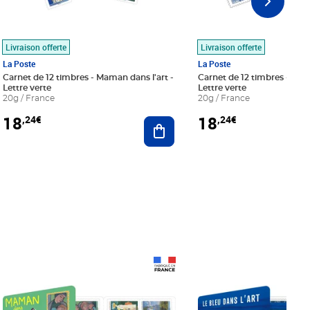
Livraison offerte
Livraison offerte
La Poste
La Poste
Carnet de 12 timbres - Maman dans l'art -
Carnet de 12 timbres - Le bl
Lettre verte
Lettre verte
20g / France
20g / France
18
18
,24€
,24€
r au panier
Ajouter au panier
Prix 18,24€
Prix 18,24€