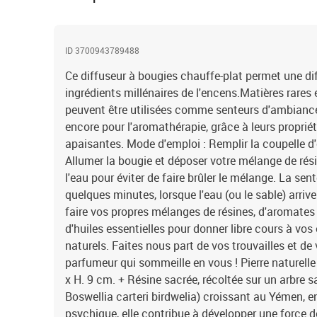
ID 3700943789488
Ce diffuseur à bougies chauffe-plat permet une di
ingrédients millénaires de l'encens.Matières rares e
peuvent être utilisées comme senteurs d'ambiance,
encore pour l'aromathérapie, grâce à leurs propriét
apaisantes. Mode d'emploi : Remplir la coupelle d'
Allumer la bougie et déposer votre mélange de rési
l'eau pour éviter de faire brûler le mélange. La se
quelques minutes, lorsque l'eau (ou le sable) arri
faire vos propres mélanges de résines, d'aromates (t
d'huiles essentielles pour donner libre cours à v
naturels. Faites nous part de vos trouvailles et de 
parfumeur qui sommeille en vous ! Pierre naturelle 
x H. 9 cm. + Résine sacrée, récoltée sur un arbre sa
Boswellia carteri birdwelia) croissant au Yémen, en
psychique, elle contribue à développer une force de