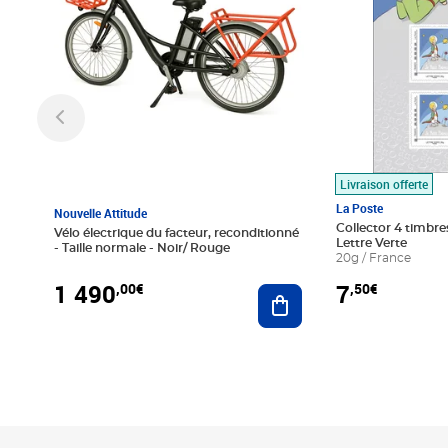
Livraison offerte
La Poste
Nouvelle Attitude
Collector 4 timbres
Vélo électrique du facteur, reconditionné
Lettre Verte
- Taille normale - Noir/ Rouge
20g / France
1 490
7
,00€
,50€
Ajouter au panier