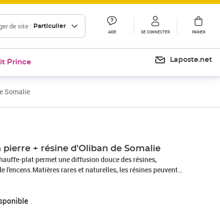
er de site :
Particulier
AIDE
SE CONNECTER
PANIER
Laposte.net
it Prince
de Somalie
pierre + résine d'Oliban de Somalie
hauffe-plat permet une diffusion douce des résines,
e l'encens.Matières rares et naturelles, les résines peuvent
nteurs d'ambiance, pour purifier l'atmosphère ou encore pour
 leurs propriétés relaxantes, équilibrantes, apaisantes. Mode
sponible
upelle d'eau (ou de sable) au 2/3. Allumer la bougie et déposer
 Maintenir toujours de l'eau pour éviter de faire brûler le