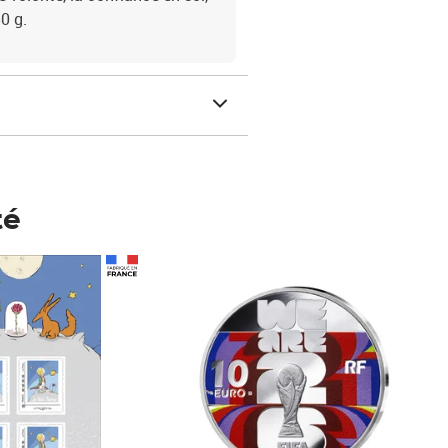
0 g.
té
Prix 148,00€