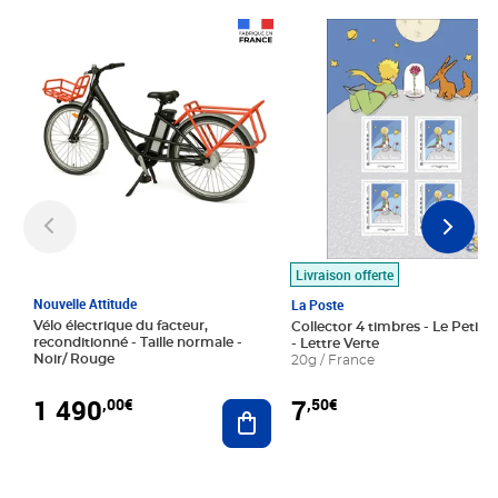
Prix 1 490,00€
Prix 7,50€
Livraison offerte
Nouvelle Attitude
La Poste
Vélo électrique du facteur,
Collector 4 timbres - Le Petit P
reconditionné - Taille normale -
- Lettre Verte
Noir/ Rouge
20g / France
1 490
7
,00€
,50€
Ajouter au panier