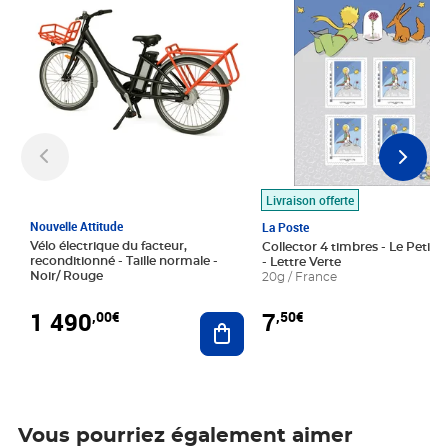
Livraison offerte
Nouvelle Attitude
La Poste
Vélo électrique du facteur,
Collector 4 timbres - Le Petit P
reconditionné - Taille normale -
- Lettre Verte
Noir/ Rouge
20g / France
1 490
7
,00€
,50€
Ajouter au panier
Vous pourriez également aimer