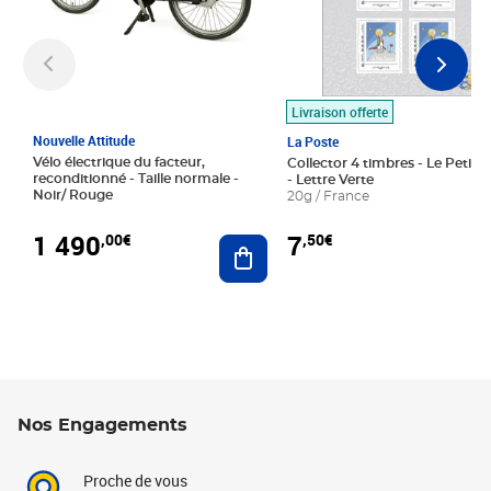
Livraison offerte
Nouvelle Attitude
La Poste
Vélo électrique du facteur,
Collector 4 timbres - Le Petit P
reconditionné - Taille normale -
- Lettre Verte
Noir/ Rouge
20g / France
1 490
7
,00€
,50€
Ajouter au panier
Nos Engagements
Proche de vous