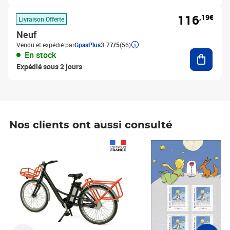
116
,19€
Livraison Offerte
Neuf
Vendu et expédié par
GpasPlus
3.77/5
(56)
Ajouter
En stock
Expédié sous 2 jours
Nos clients ont aussi consulté
Prix 1 490,00€
Prix 7,50€