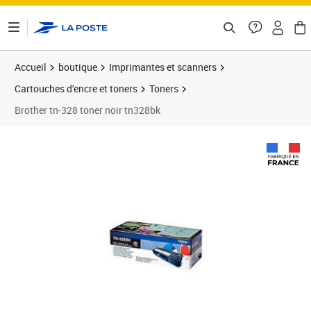
ontenu de la page
Accueil
boutique
Imprimantes et scanners
Cartouches d'encre et toners
Toners
Brother tn-328 toner noir tn328bk
Prix 112,46€
Prix 1
Prix 1