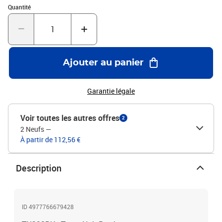
Quantité : 1
Quantité
Ajouter au panier
Garantie légale
Voir toutes les autres offres
2
2 Neufs
—
À partir de 112,56 €
Description
ID 4977766679428