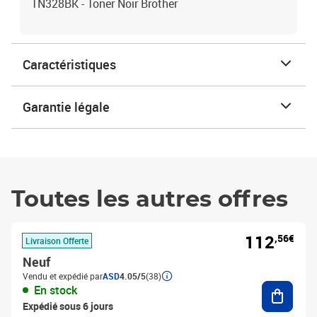
TN328BK - Toner Noir Brother
Caractéristiques
Garantie légale
Toutes les autres offres
112
,56€
Livraison Offerte
Neuf
Vendu et expédié par
ASD
4.05/5
(38)
Ajouter
En stock
Expédié sous 6 jours