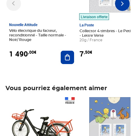
Livraison offerte
Nouvelle Attitude
La Poste
Vélo électrique du facteur,
Collector 4 timbres - Le Petit P
reconditionné - Taille normale -
- Lettre Verte
Noir/ Rouge
20g / France
1 490
7
,00€
,50€
Ajouter au panier
Vous pourriez également aimer
Prix 1 490,00€
Prix 7,50€