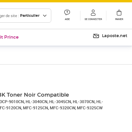
er de site :
Particulier
AIDE
SE CONNECTER
PANIER
Laposte.net
it Prince
BK Toner Noir Compatible
er DCP-9010CN, HL-3040CN, HL-3045CN, HL-3070CN, HL-
MFC-9120CN, MFC-9125CN, MFC-9320CW, MFC-9325CW