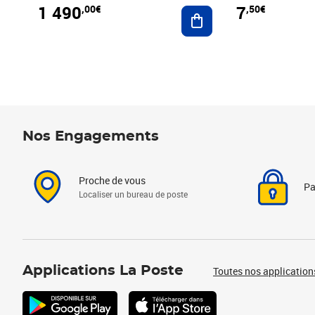
1 490
7
,00€
,50€
Ajouter au panier
Nos Engagements
Proche de vous
Pa
Localiser un bureau de poste
Applications La Poste
Toutes nos application