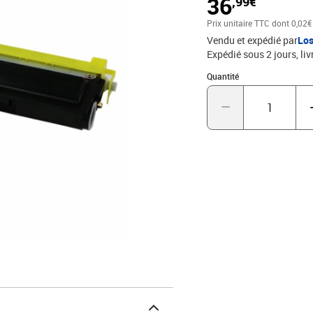
36
,99€
Prix unitaire TTC
dont 0,02€
Vendu et expédié par
Los
Expédié sous 2 jours
liv
Quantité : 1
Quantité