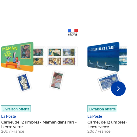
Prix 18,24€
Prix 18,24€
Livraison offerte
Livraison offerte
La Poste
La Poste
Carnet de 12 timbres - Maman dans l'art -
Carnet de 12 timbres - Le bl
Lettre verte
Lettre verte
20g / France
20g / France