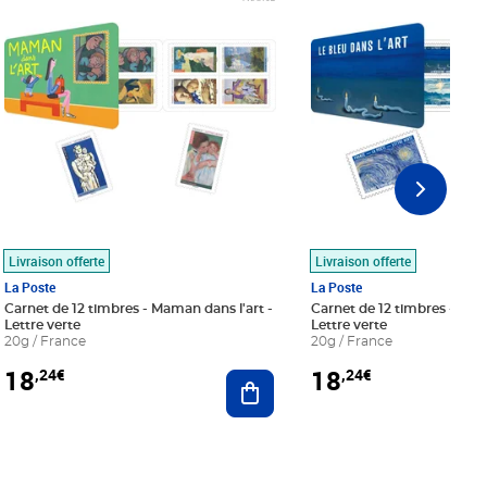
Livraison offerte
Livraison offerte
La Poste
La Poste
Carnet de 12 timbres - Maman dans l'art -
Carnet de 12 timbres - Le bl
Lettre verte
Lettre verte
20g / France
20g / France
18
18
,24€
,24€
r au panier
Ajouter au panier