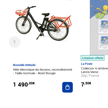
Livraison offerte
La Poste
Nouvelle Attitude
Collector 4 timbres
Vélo électrique du facteur, reconditionné
Lettre Verte
- Taille normale - Noir/ Rouge
20g / France
1 490
7
,00€
,50€
Ajouter au panier