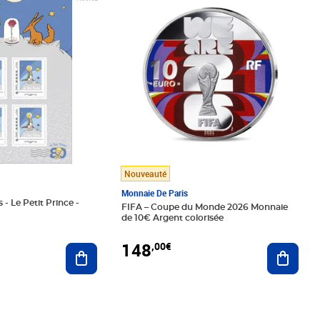
Nouveauté
Monnaie De Paris
 - Le Petit Prince -
FIFA – Coupe du Monde 2026 Monnaie
de 10€ Argent colorisée
148
,00€
Ajouter au panier
Ajoute