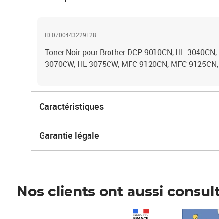
ID 0700443229128
Toner Noir pour Brother DCP-9010CN, HL-3040CN,
3070CW, HL-3075CW, MFC-9120CN, MFC-9125CN
Caractéristiques
Garantie légale
Nos clients ont aussi consul
Prix 1 490,00€
Prix 7,50€