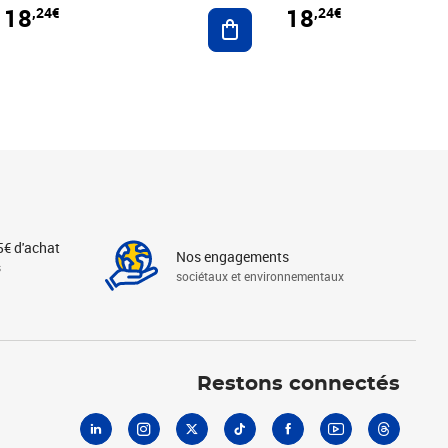
18
18
,24€
,24€
r au panier
Ajouter au panier
5€ d'achat
Nos engagements
s
sociétaux et environnementaux
Linkedin
Instagram
X
Tiktok
Facebook
Youtube
Threads
Restons connectés