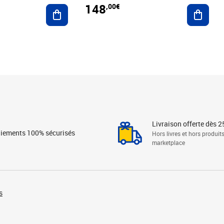
148
,00€
Ajouter au panier
Ajoute
Livraison offerte dès 2
iements 100% sécurisés
Hors livres et hors produit
marketplace
s