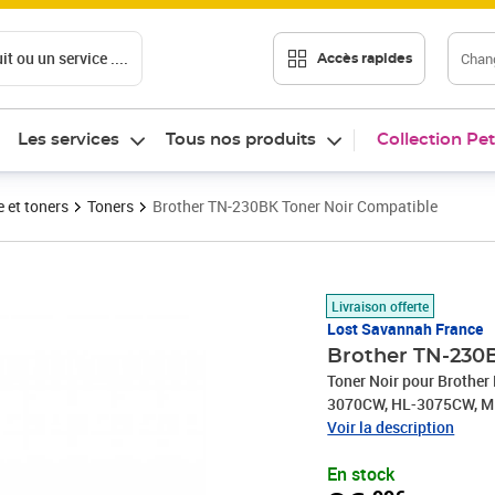
t ou un service ....
Chang
Accès rapides
Les services
Tous nos produits
Collection Pet
 et toners
Toners
Brother TN-230BK Toner Noir Compatible
Prix 36,99€
Livraison offerte
Lost Savannah France
Brother TN-230
Toner Noir pour Broth
3070CW, HL-3075CW, 
Voir la description
En stock