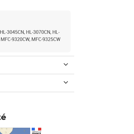
 HL-3045CN, HL-3070CN, HL-
, MFC-9320CW, MFC-9325CW
té
Prix 148,00€