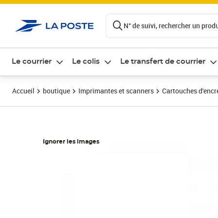
ontenu de la page
N° de suivi, rechercher un produi
Le courrier
Le colis
Le transfert de courrier
Accueil
boutique
Imprimantes et scanners
Cartouches d'encre
Ignorer les images