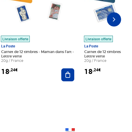
Livraison offerte
Livraison offerte
La Poste
La Poste
Carnet de 12 timbres - Maman dans l'art -
Carnet de 12 timbres - Le bl
Lettre verte
Lettre verte
20g / France
20g / France
18
18
,24€
,24€
r au panier
Ajouter au panier
Prix 18,24€
Prix 18,24€