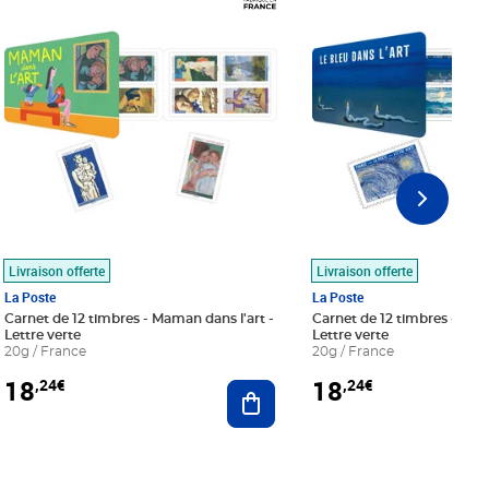
Livraison offerte
Livraison offerte
La Poste
La Poste
Carnet de 12 timbres - Maman dans l'art -
Carnet de 12 timbres - Le bl
Lettre verte
Lettre verte
20g / France
20g / France
18
18
,24€
,24€
r au panier
Ajouter au panier