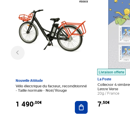
Livraison offerte
La Poste
Nouvelle Attitude
Collector 4 timbres
Vélo électrique du facteur, reconditionné
Lettre Verte
- Taille normale - Noir/ Rouge
20g / France
1 490
7
,00€
,50€
Ajouter au panier