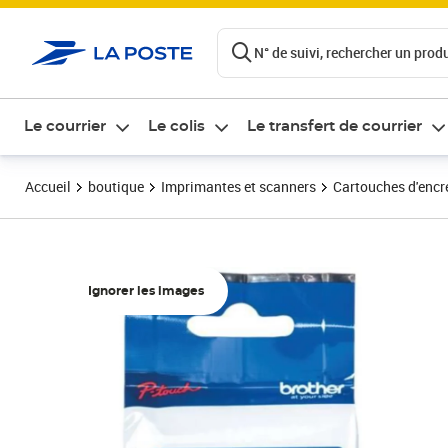
ontenu de la page
N° de suivi, rechercher un produi
Le courrier
Le colis
Le transfert de courrier
Accueil
boutique
Imprimantes et scanners
Cartouches d'encre
Ignorer les images