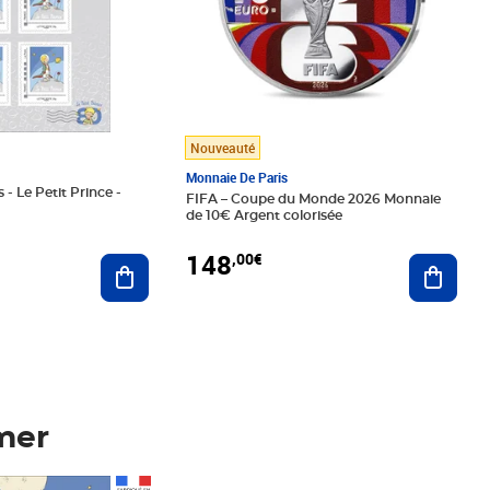
Nouveauté
Monnaie De Paris
 - Le Petit Prince -
FIFA – Coupe du Monde 2026 Monnaie
de 10€ Argent colorisée
148
,00€
Ajouter au panier
Ajoute
mer
Prix 148,00€