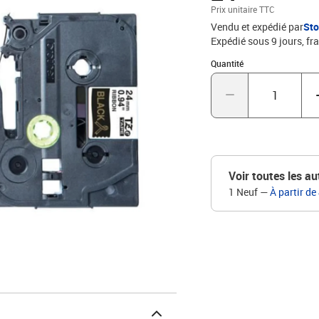
Prix unitaire TTC
Vendu et expédié par
St
Expédié sous 9 jours, fra
Quantité : 1
Quantité
Voir toutes les au
1 Neuf
—
À partir de