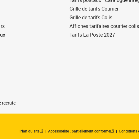
Tarifs postaux | Catalogue intég
Grille de tarifs Courrier
Grille de tarifs Colis
urs
Affiches tarifaires courrier colis
eux
Tarifs La Poste 2027
 recrute
Plan du site
Accessibilité : partiellement conforme
Conditions 