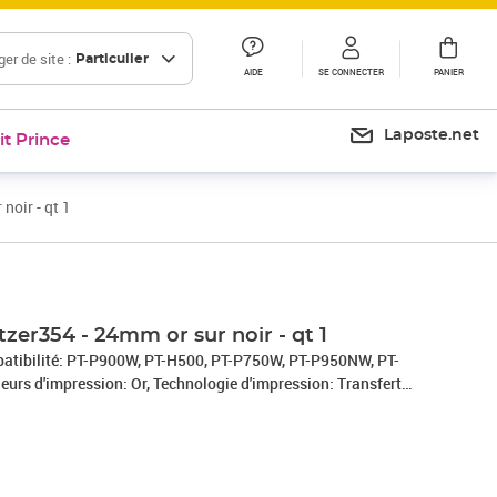
er de site :
Particulier
AIDE
SE CONNECTER
PANIER
Laposte.net
it Prince
noir - qt 1
Prix 44,72€
tzer354 - 24mm or sur noir - qt 1
atibilité: PT-P900W, PT-H500, PT-P750W, PT-P950NW, PT-
urs d'impression: Or, Technologie d'impression: Transfert
uban: 2,4 cm, Longueur de ruban: 4 m. Type d'emballage:
èce(s)