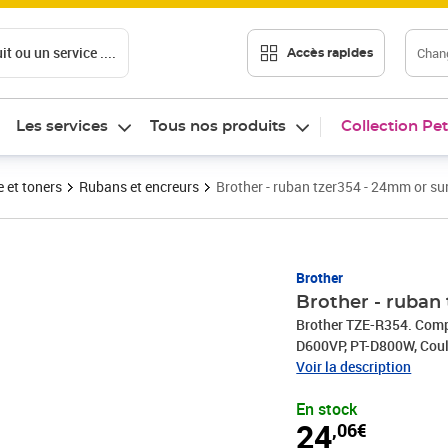
t ou un service ....
Chang
Accès rapides
Les services
Tous nos produits
Collection Pet
 et toners
Rubans et encreurs
Brother - ruban tzer354 - 24mm or sur 
Prix 24,06€
Brother
Brother - ruban 
Brother TZE-R354. Comp
D600VP, PT-D800W, Coule
thermique. Largeur du r
Voir la description
Ampoule, Quantité: 1 pi
En stock
24
,06€