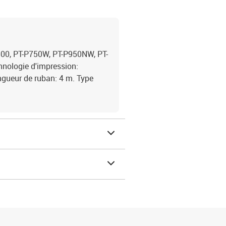
500, PT-P750W, PT-P950NW, PT-
hnologie d'impression:
ngueur de ruban: 4 m. Type