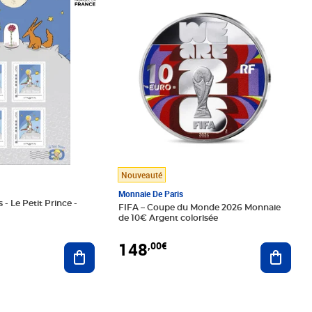
Nouveauté
Monnaie De Paris
 - Le Petit Prince -
FIFA – Coupe du Monde 2026 Monnaie
de 10€ Argent colorisée
148
,00€
Ajouter au panier
Ajoute