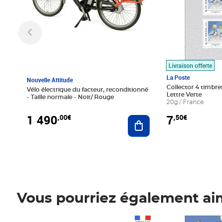
Livraison offerte
La Poste
Nouvelle Attitude
Collector 4 timbres
Vélo électrique du facteur, reconditionné
Lettre Verte
- Taille normale - Noir/ Rouge
20g / France
1 490
7
,00€
,50€
Ajouter au panier
Vous pourriez également ai
Prix 1 490,00€
Prix 7,50€