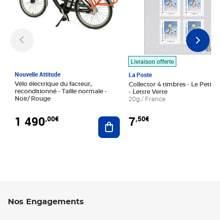
Livraison offerte
Nouvelle Attitude
La Poste
Vélo électrique du facteur,
Collector 4 timbres - Le Petit P
reconditionné - Taille normale -
- Lettre Verte
Noir/ Rouge
20g / France
1 490
7
,00€
,50€
Ajouter au panier
Nos Engagements