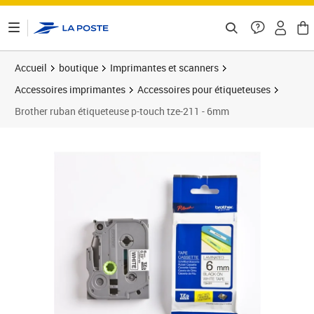
ontenu de la page
Accueil
boutique
Imprimantes et scanners
Accessoires imprimantes
Accessoires pour étiqueteuses
Brother ruban étiqueteuse p-touch tze-211 - 6mm
Prix 19,04€
Prix 1
Prix 2
Prix 2
Prix 2
Prix b
Prix 2