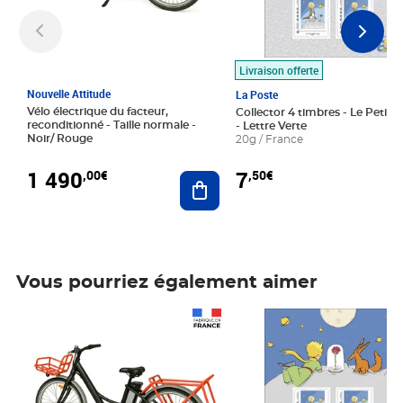
Livraison offerte
Nouvelle Attitude
La Poste
Vélo électrique du facteur,
Collector 4 timbres - Le Petit P
reconditionné - Taille normale -
- Lettre Verte
Noir/ Rouge
20g / France
1 490
7
,00€
,50€
Ajouter au panier
Vous pourriez également aimer
Prix 1 490,00€
Prix 7,50€