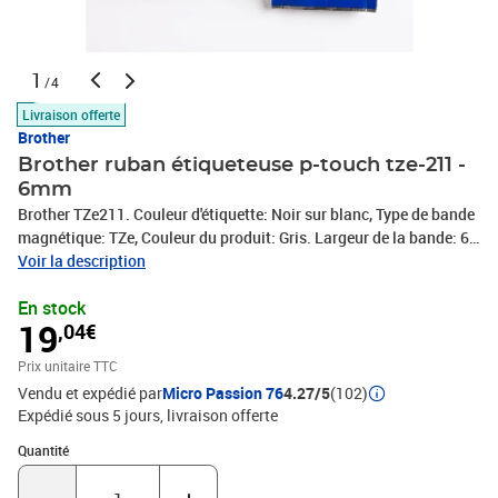
1
/4
Livraison offerte
Brother
Brother ruban étiqueteuse p-touch tze-211 -
6mm
Brother TZe211. Couleur d'étiquette: Noir sur blanc, Type de bande
magnétique: TZe, Couleur du produit: Gris. Largeur de la bande: 6
mm, Longueur de la bande: 8 m, Type d'emballage: Ampoule
Voir la description
En stock
19
,04€
Prix unitaire TTC
Vendu et expédié par
Micro Passion 76
4.27/5
(102)
Expédié sous 5 jours
livraison offerte
Quantité : 1
Quantité