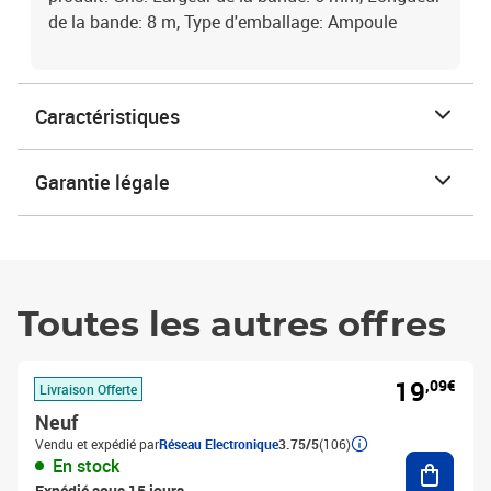
de la bande: 8 m, Type d'emballage: Ampoule
Caractéristiques
Garantie légale
Toutes les autres offres
19
,09€
Livraison Offerte
Neuf
Vendu et expédié par
Réseau Electronique
3.75/5
(106)
Ajouter
En stock
Expédié sous 15 jours