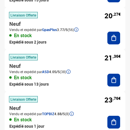
20
,27€
Livraison Offerte
Neuf
Vendu et expédié par
GpasPlus
3.77/5
(56)
Ajouter
En stock
Expédié sous 2 jours
21
,36€
Livraison Offerte
Neuf
Vendu et expédié par
ASD
4.05/5
(38)
Ajouter
En stock
Expédié sous 13 jours
23
,76€
Livraison Offerte
Neuf
Vendu et expédié par
TOPBIZ
4.88/5
(8)
Ajouter
En stock
Expédié sous 1 jour