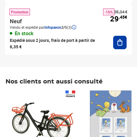
35,34 €
Promotion
-16%
29
,45€
Neuf
Vendu et expédié par
Infopavon
2/5
(3)
En stock
Ajouter
Expédié sous 2 jours, frais de port à partir de
6,35 €
Nos clients ont aussi consulté
Prix 1 490,00€
Prix 7,50€