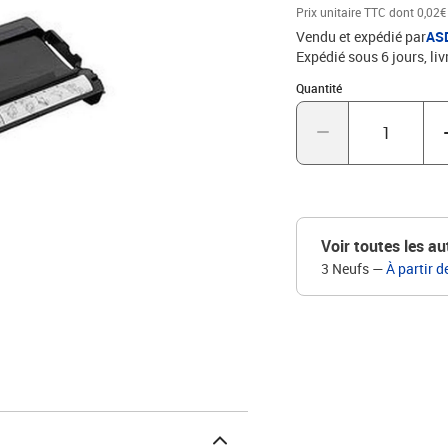
Prix unitaire TTC
dont 0,02€
Vendu et expédié par
AS
Expédié sous 6 jours
liv
Quantité : 1
Quantité
Voir toutes les au
3 Neufs
—
À partir d