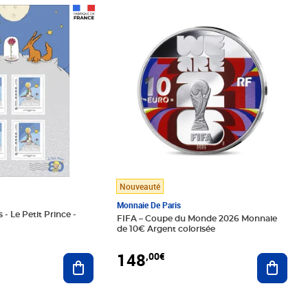
Prix 148,00€
Nouveauté
Monnaie De Paris
 - Le Petit Prince -
FIFA – Coupe du Monde 2026 Monnaie
de 10€ Argent colorisée
148
,00€
Ajouter au panier
Ajoute