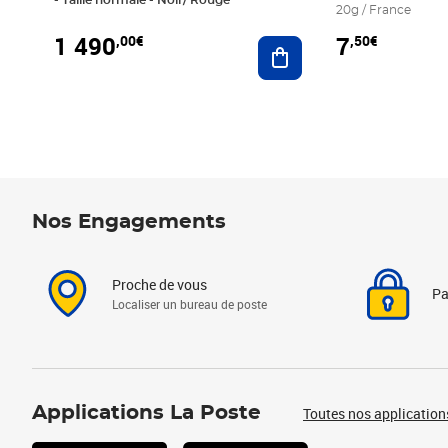
20g / France
1 490
7
,00€
,50€
Ajouter au panier
Nos Engagements
Proche de vous
Pa
Localiser un bureau de poste
Applications La Poste
Toutes nos application