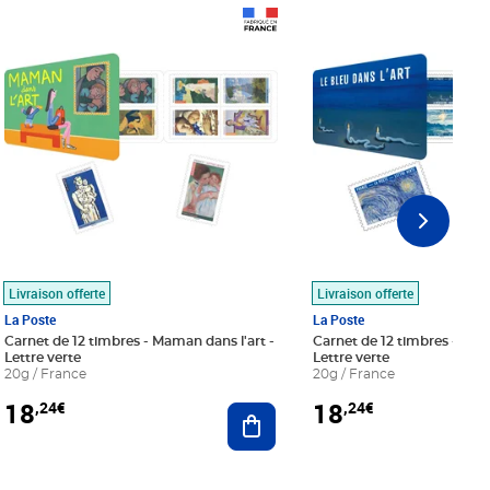
Prix 18,24€
Prix 18,24€
Livraison offerte
Livraison offerte
La Poste
La Poste
Carnet de 12 timbres - Maman dans l'art -
Carnet de 12 timbres - Le bl
Lettre verte
Lettre verte
20g / France
20g / France
18
18
,24€
,24€
r au panier
Ajouter au panier