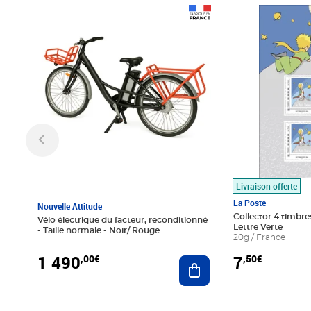
Prix 1 490,00€
Prix 7,50€
Livraison offerte
La Poste
Nouvelle Attitude
Collector 4 timbres
Vélo électrique du facteur, reconditionné
Lettre Verte
- Taille normale - Noir/ Rouge
20g / France
1 490
7
,00€
,50€
Ajouter au panier