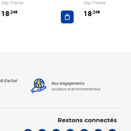
20g / France
20g / France
18
18
,24€
,24€
r au panier
Ajouter au panier
5€ d'achat
Nos engagements
s
sociétaux et environnementaux
Linkedin
Instagram
X
Tiktok
Facebook
Youtube
Threads
Restons connectés