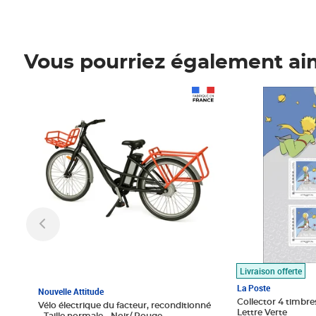
Vous pourriez également ai
Prix 1 490,00€
Prix 7,50€
Livraison offerte
La Poste
Nouvelle Attitude
Collector 4 timbres
Vélo électrique du facteur, reconditionné
Lettre Verte
- Taille normale - Noir/ Rouge