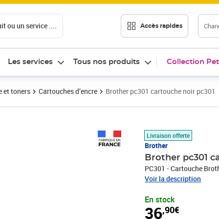
t ou un service ....
Chang
Accès rapides
Les services
Tous nos produits
Collection Pet
 et toners
Cartouches d’encre
Brother pc301 cartouche noir pc301
Prix 36,90€
Livraison offerte
Brother
Brother pc301 c
PC301 - Cartouche Brot
Voir la description
En stock
36
,90€