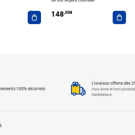
de 10€ Argent colorisée
148
,00€
Ajouter au panier
Ajoute
Livraison offerte dès 2
iements 100% sécurisés
Hors livres et hors produit
marketplace
s