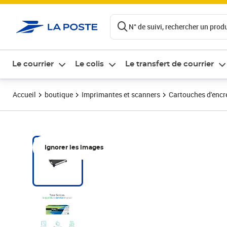
ontenu de la page
N° de suivi, rechercher un produi
Le courrier
Le colis
Le transfert de courrier
Accueil
boutique
Imprimantes et scanners
Cartouches d'encre
Ignorer les images