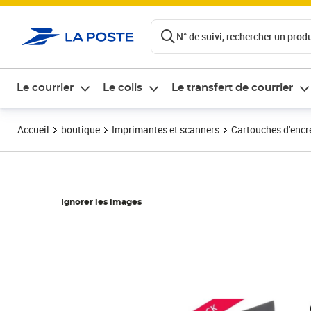
ontenu de la page
N° de suivi, rechercher un produi
Le courrier
Le colis
Le transfert de courrier
Accueil
boutique
Imprimantes et scanners
Cartouches d'encre
Ignorer les images