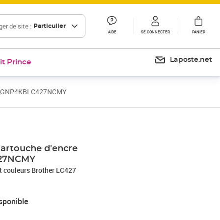
er de site :
Particulier
AIDE
SE CONNECTER
PANIER
Laposte.net
it Prince
 TS_GNP4KBLC427NCMY
artouche d'encre
27NCMY
 d'encre Noir et couleurs Brother LC427
sponible