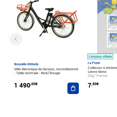
Livraison offerte
La Poste
Nouvelle Attitude
Collector 4 timbres
Vélo électrique du facteur, reconditionné
Lettre Verte
- Taille normale - Noir/ Rouge
20g / France
1 490
7
,00€
,50€
Ajouter au panier