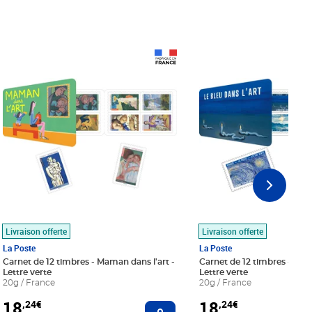
Prix 18,24€
Prix 18,24€
Livraison offerte
Livraison offerte
La Poste
La Poste
Carnet de 12 timbres - Maman dans l'art -
Carnet de 12 timbres - Le bl
Lettre verte
Lettre verte
20g / France
20g / France
18
18
,24€
,24€
r au panier
Ajouter au panier