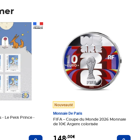
mer
Prix 148,00€
Nouveauté
Monnaie De Paris
 - Le Petit Prince -
FIFA – Coupe du Monde 2026 Monnaie
de 10€ Argent colorisée
148
,00€
Ajouter au panier
Ajoute