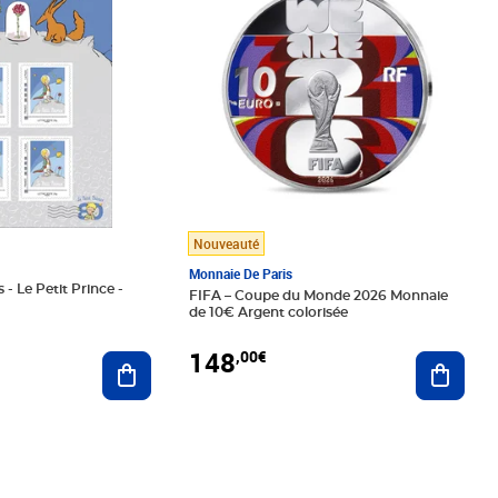
Nouveauté
Monnaie De Paris
 - Le Petit Prince -
FIFA – Coupe du Monde 2026 Monnaie
de 10€ Argent colorisée
148
,00€
Ajouter au panier
Ajoute