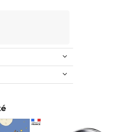
té
Prix 148,00€