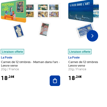
Livraison offerte
Livraison offerte
La Poste
La Poste
Carnet de 12 timbres - Maman dans l'art -
Carnet de 12 timbres - Le bl
Lettre verte
Lettre verte
20g / France
20g / France
18
18
,24€
,24€
r au panier
Ajouter au panier