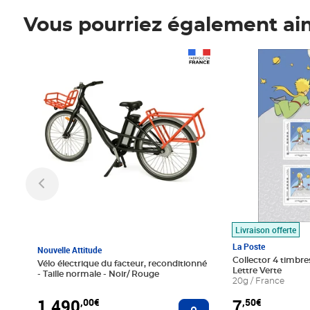
Vous pourriez également ai
Prix 1 490,00€
Prix 7,50€
Livraison offerte
La Poste
Nouvelle Attitude
Collector 4 timbres
Vélo électrique du facteur, reconditionné
Lettre Verte
- Taille normale - Noir/ Rouge
20g / France
1 490
7
,00€
,50€
Ajouter au panier