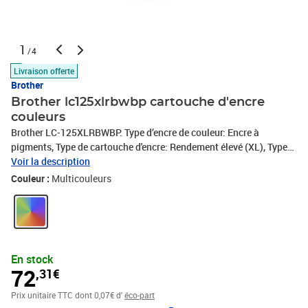
1
/4
Livraison offerte
Brother
Brother lc125xlrbwbp cartouche d'encre
couleurs
Brother LC-125XLRBWBP. Type d’encre de couleur: Encre à
pigments, Type de cartouche d'encre: Rendement élevé (XL), Type
d'alimentation: Multi pack, Rendement par page d'encre de couleur:
Voir la description
1200 pages, Quantité: 3 pièce(s)
Couleur :
Multicouleurs
En stock
72
,31€
Prix unitaire TTC
dont 0,07€ d'
éco-part