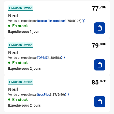
77
,70€
Livraison Offerte
Neuf
Vendu et expédié par
Réseau Electronique
3.75/5
(106)
Ajouter
En stock
Expédié sous 1 jour
79
,80€
Livraison Offerte
Neuf
Vendu et expédié par
TOPBIZ
4.88/5
(8)
Ajouter
En stock
Expédié sous 2 jours
85
,87€
Livraison Offerte
Neuf
Vendu et expédié par
GpasPlus
3.77/5
(56)
Ajouter
En stock
Expédié sous 2 jours