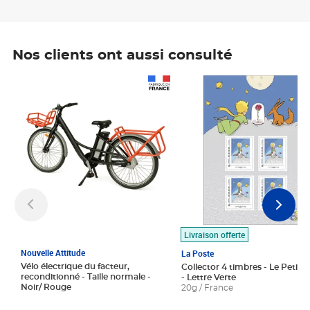
Nos clients ont aussi consulté
Prix 1 490,00€
Prix 7,50€
Livraison offerte
Nouvelle Attitude
La Poste
Vélo électrique du facteur,
Collector 4 timbres - Le Petit P
reconditionné - Taille normale -
- Lettre Verte
Noir/ Rouge
20g / France