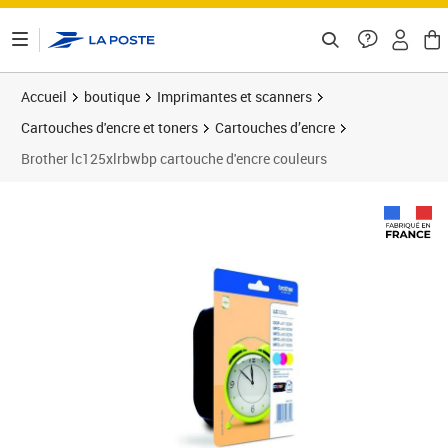
ontenu de la page
Accueil
boutique
Imprimantes et scanners
Cartouches d'encre et toners
Cartouches d’encre
Brother lc125xlrbwbp cartouche d'encre couleurs
Prix 72,31€
Prix 7
Prix 7
Prix 8