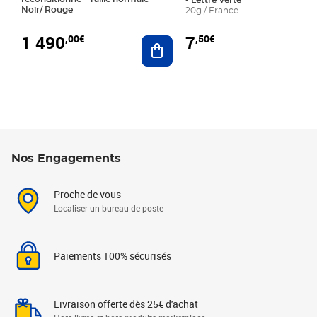
- Lettre Verte
Noir/ Rouge
20g / France
1 490
7
,00€
,50€
Ajouter au panier
Nos Engagements
Proche de vous
Localiser un bureau de poste
Paiements 100% sécurisés
Livraison offerte dès 25€ d'achat