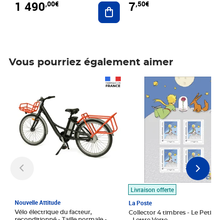
1 490
7
,00€
,50€
Ajouter au panier
Vous pourriez également aimer
Prix 1 490,00€
Prix 7,50€
Livraison offerte
Nouvelle Attitude
La Poste
Vélo électrique du facteur,
Collector 4 timbres - Le Petit P
reconditionné - Taille normale -