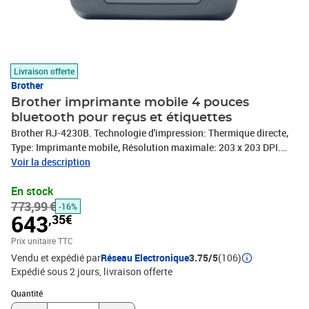
Livraison offerte
Brother
Brother imprimante mobile 4 pouces
bluetooth pour reçus et étiquettes
Brother RJ-4230B. Technologie d'impression: Thermique directe,
Type: Imprimante mobile, Résolution maximale: 203 x 203 DPI.
Diamètre max. du rouleau: 5,8 cm, Largeur de papier supportée: 45
Voir la description
- 113 mm, Largeur maximum d'impression: 10,4 cm. Technologie
En stock
de connectivité: Avec fil &sans fil, Connecteur USB: Mini-USB
773,99 €
Type-B, Profils Bluetooth: GATT, HCRP, OPP, SPP. Mémoire flash: 64
-16%
643
,35€
Mo, Capacité de la RAM: 0,256 Go. Couleur du produit: Noir, Type
d'écran: LCD
Prix unitaire TTC
Vendu et expédié par
Réseau Electronique
3.75/5
(106)
Expédié sous 2 jours
livraison offerte
Quantité : 1
Quantité