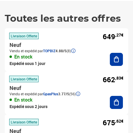
Toutes les autres offres
649
,27€
Livraison Offerte
Neuf
Vendu et expédié par
TOPBIZ
4.88/5
(8)
Ajouter
En stock
Expédié sous 1 jour
662
,83€
Livraison Offerte
Neuf
Vendu et expédié par
GpasPlus
3.77/5
(56)
Ajouter
En stock
Expédié sous 2 jours
675
,62€
Livraison Offerte
Neuf