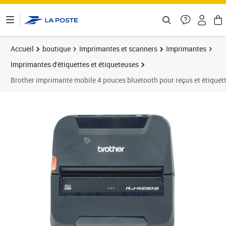
ontenu de la page
Accueil
boutique
Imprimantes et scanners
Imprimantes
Imprimantes d'étiquettes et étiqueteuses
Brother imprimante mobile 4 pouces bluetooth pour reçus et étiquet
Prix barré 773,99 €
Prix 643,35€
Prix 6
Prix 6
Prix 6
Prix b
Prix 7