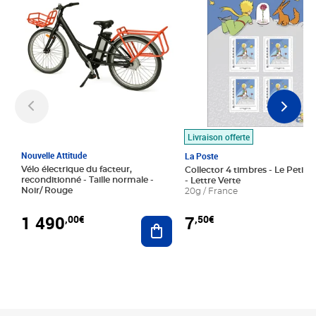
Livraison offerte
Nouvelle Attitude
La Poste
Vélo électrique du facteur,
Collector 4 timbres - Le Petit P
reconditionné - Taille normale -
- Lettre Verte
Noir/ Rouge
20g / France
1 490
7
,00€
,50€
Ajouter au panier