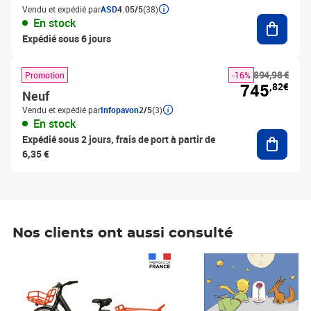
Vendu et expédié par
ASD
4.05/5
(38)
Ajouter
En stock
Expédié sous 6 jours
894,98 €
Promotion
-16%
745
,82€
Neuf
Vendu et expédié par
Infopavon
2/5
(3)
En stock
Ajouter
Expédié sous 2 jours, frais de port à partir de
6,35 €
Nos clients ont aussi consulté
Prix 1 490,00€
Prix 7,50€