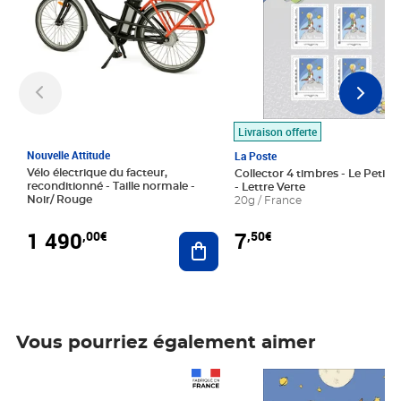
Livraison offerte
Nouvelle Attitude
La Poste
Vélo électrique du facteur,
Collector 4 timbres - Le Petit P
reconditionné - Taille normale -
- Lettre Verte
Noir/ Rouge
20g / France
1 490
7
,00€
,50€
Ajouter au panier
Vous pourriez également aimer
Prix 1 490,00€
Prix 7,50€