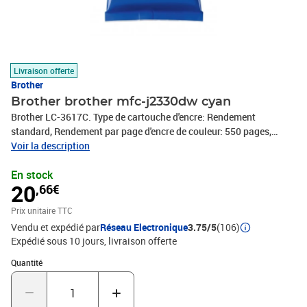
Livraison offerte
Brother
Brother brother mfc-j2330dw cyan
Brother LC-3617C. Type de cartouche d'encre: Rendement
standard, Rendement par page d'encre de couleur: 550 pages,
Quantité: 1 pièce(s)
Voir la description
En stock
20
,66€
Prix unitaire TTC
Vendu et expédié par
Réseau Electronique
3.75/5
(106)
Expédié sous 10 jours
livraison offerte
Quantité : 1
Quantité