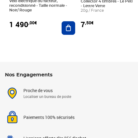
Vélo électrique du facteur,
Collector 4 timbres - Le Petit P
reconditionné - Taille normale -
- Lettre Verte
Noir/ Rouge
20g / France
1 490
7
,00€
,50€
Ajouter au panier
Nos Engagements
Proche de vous
Localiser un bureau de poste
Paiements 100% sécurisés