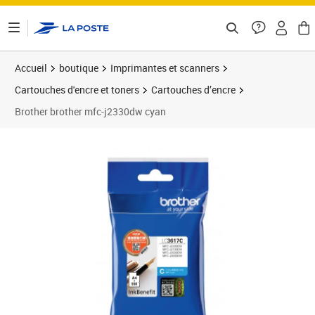
ontenu de la page
Accueil
boutique
Imprimantes et scanners
Cartouches d'encre et toners
Cartouches d’encre
Brother brother mfc-j2330dw cyan
Prix 20,66€