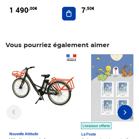
1 490
7
,00€
,50€
Ajouter au panier
Vous pourriez également aimer
Prix 1 490,00€
Prix 7,50€
Livraison offerte
Nouvelle Attitude
La Poste