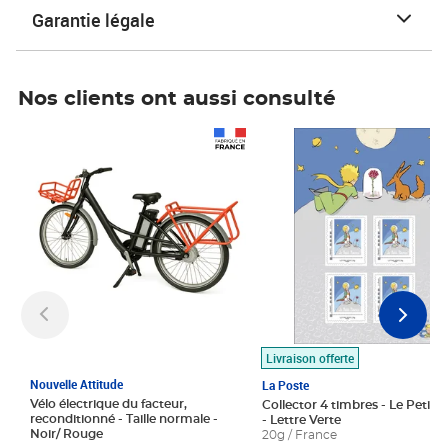
Garantie légale
Nos clients ont aussi consulté
Prix 1 490,00€
Prix 7,50€
Livraison offerte
Nouvelle Attitude
La Poste
Vélo électrique du facteur,
Collector 4 timbres - Le Petit P
reconditionné - Taille normale -
- Lettre Verte
Noir/ Rouge
20g / France