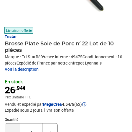
Livraison offerte
Tristar
Brosse Plate Soie de Porc n°22 Lot de 10
pièces
Marque : Tri StarRéférence Interne : 49475Conditionnement : 10
piècesExpédié de France par notre entrepot Lyonnais
Voir la description
En stock
26
,94€
Prix unitaire TTC
Vendu et expédié par
MegaCrea
4.54/5
(52)
Expédié sous 2 jours
livraison offerte
Quantité : 1
Quantité