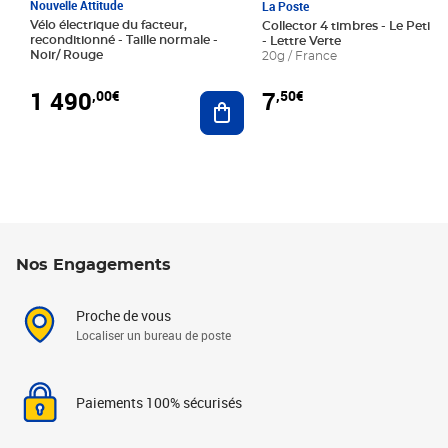
Nouvelle Attitude
La Poste
Vélo électrique du facteur,
Collector 4 timbres - Le Petit P
reconditionné - Taille normale -
- Lettre Verte
Noir/ Rouge
20g / France
1 490
7
,00€
,50€
Ajouter au panier
Nos Engagements
Proche de vous
Localiser un bureau de poste
Paiements 100% sécurisés