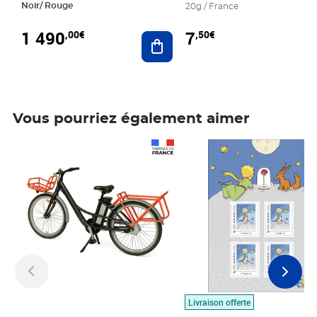
Noir/ Rouge
20g / France
1 490
7
,00€
,50€
Ajouter au panier
Vous pourriez également aimer
Prix 1 490,00€
Prix 7,50€
Livraison offerte