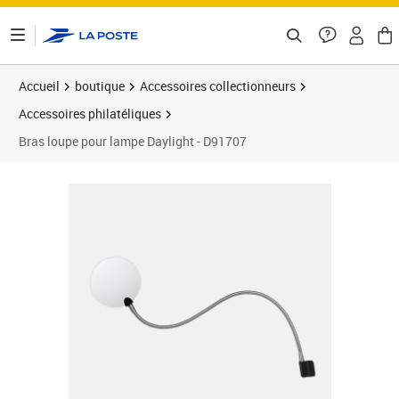
ontenu de la page
Accueil
boutique
Accessoires collectionneurs
Accessoires philatéliques
Bras loupe pour lampe Daylight - D91707
Prix 58,92€