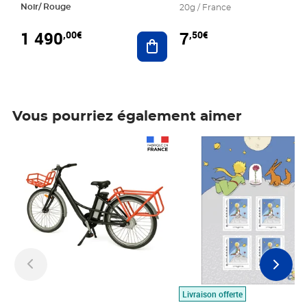
Noir/ Rouge
20g / France
1 490
7
,00€
,50€
Ajouter au panier
Vous pourriez également aimer
Prix 1 490,00€
Prix 7,50€
Livraison offerte