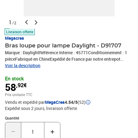
1
/2
Livraison offerte
Megacrea
Bras loupe pour lampe Daylight - D91707
Marque : DaylightRéférence Interne : 45771Conditionnement : 1
pièceFabriqué en ChineExpédié de France par notre entrepot
Lyonnais
Voir la description
En stock
58
,92€
Prix unitaire TTC
Vendu et expédié par
MegaCrea
4.54/5
(52)
Expédié sous 2 jours
livraison offerte
Quantité : 1
Quantité