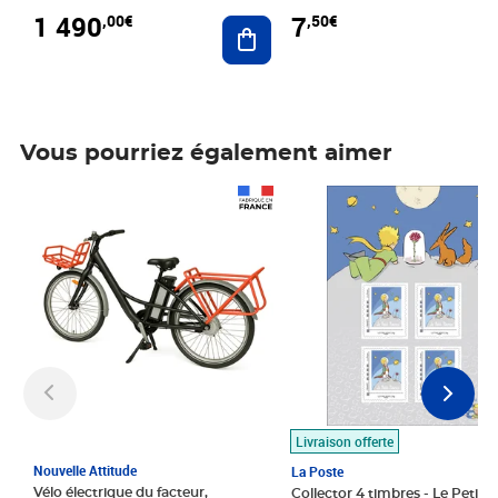
1 490
7
,00€
,50€
Ajouter au panier
Vous pourriez également aimer
Prix 1 490,00€
Prix 7,50€
Livraison offerte
Nouvelle Attitude
La Poste
Vélo électrique du facteur,
Collector 4 timbres - Le Petit P