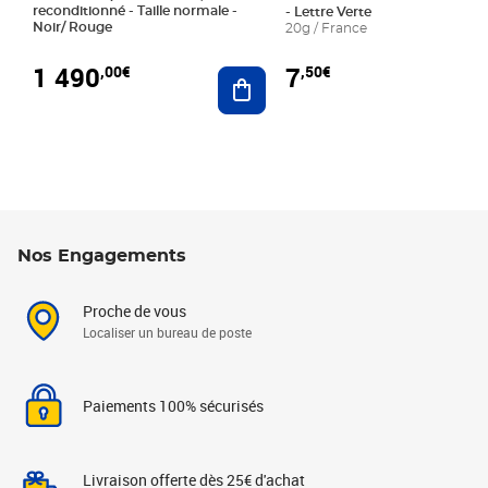
reconditionné - Taille normale -
- Lettre Verte
Noir/ Rouge
20g / France
1 490
7
,00€
,50€
Ajouter au panier
Nos Engagements
Proche de vous
Localiser un bureau de poste
Paiements 100% sécurisés
Livraison offerte dès 25€ d'achat