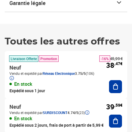
Garantie légale
Toutes les autres offres
45,99 €
Livraison Offerte
Promotion
-16%
38
,47€
Neuf
Vendu et expédié par
Réseau Electronique
3.75/5
(106)
Ajouter
En stock
Expédié sous 1 jour
39
,59€
Neuf
Vendu et expédié par
SURDISCOUNT
4.74/5
(23)
Ajouter
En stock
Expédié sous 2 jours, frais de port à partir de 5,99 €