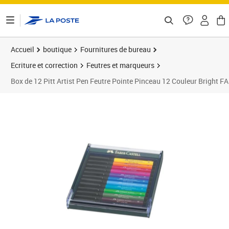
ontenu de la page
Accueil
boutique
Fournitures de bureau
Ecriture et correction
Feutres et marqueurs
Box de 12 Pitt Artist Pen Feutre Pointe Pinceau 12 Couleur Bright
Prix 31,43€
Prix b
Prix 3
Prix 3