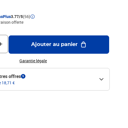
asPlus
3.77/5
(56)
raison offerte
Ajouter au panier
Garantie légale
tres offres
5
e 18,71 €