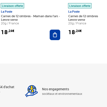
Livraison offerte
Livraison offerte
La Poste
La Poste
Carnet de 12 timbres - Maman dans l'art -
Carnet de 12 timbres - Le bl
Lettre verte
Lettre verte
20g / France
20g / France
18
18
,24€
,24€
r au panier
Ajouter au panier
5€ d'achat
Nos engagements
s
sociétaux et environnementaux