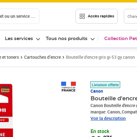
t ou un service ....
Chang
Accès rapides
Les services
Tous nos produits
Collection Pet
 et toners
Cartouches d’encre
Bouteille d'encre gris gi-53 gy canon
Prix 20,37€
Livraison offerte
Canon
Bouteille d'encr
Canon Bouteille d'encre 
marque: Canon, Compati
Voir la description
En stock