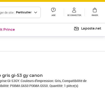
er de site :
Particulier
AIDE
SE CONNECTER
PANIER
Laposte.net
it Prince
Prix 21,57€
Prix 18,71€
Prix 26,89€
e gris gi-53 gy canon
grise GI-53GY. Couleurs d'impression: Gris, Compatibilité de
bilité: PIXMA G650 PIXMA G550. Quantité: 1 pièce(s)