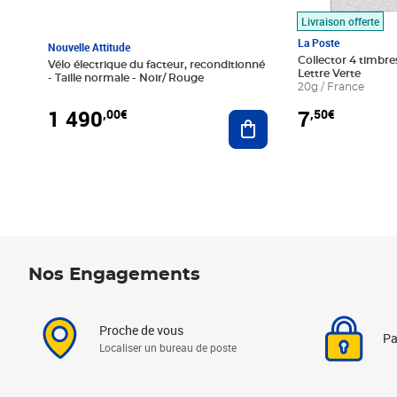
Livraison offerte
La Poste
Nouvelle Attitude
Collector 4 timbres
Vélo électrique du facteur, reconditionné
Lettre Verte
- Taille normale - Noir/ Rouge
20g / France
1 490
7
,00€
,50€
Ajouter au panier
Nos Engagements
Proche de vous
Pa
Localiser un bureau de poste