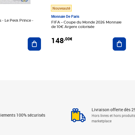
Nouveauté
Monnaie De Paris
 - Le Petit Prince -
FIFA – Coupe du Monde 2026 Monnaie
de 10€ Argent colorisée
148
,00€
Ajouter au panier
Ajoute
Livraison offerte dès 2
iements 100% sécurisés
Hors livres et hors produit
marketplace