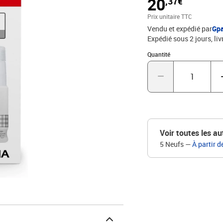
20
,37€
Prix unitaire TTC
Vendu et expédié par
Gp
Expédié sous 2 jours
liv
Quantité : 1
Quantité
Voir toutes les au
5 Neufs
—
À partir d