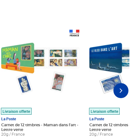
Prix 18,24€
Prix 18,24€
Livraison offerte
Livraison offerte
La Poste
La Poste
Carnet de 12 timbres - Maman dans l'art -
Carnet de 12 timbres - Le bl
Lettre verte
Lettre verte
20g / France
20g / France