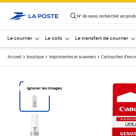
ontenu de la page
N° de suivi, rechercher un produi
Le courrier
Le colis
Le transfert de courrier
Accueil
boutique
Imprimantes et scanners
Cartouches d'encre
Ignorer les images