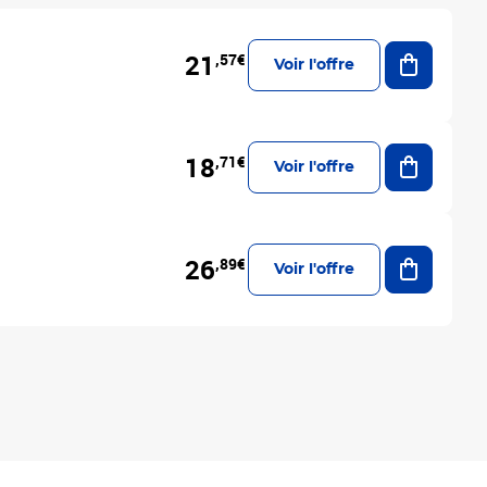
Ajouter a
21
,57€
Voir l'offre
Ajouter a
18
,71€
Voir l'offre
Ajouter a
26
,89€
Voir l'offre