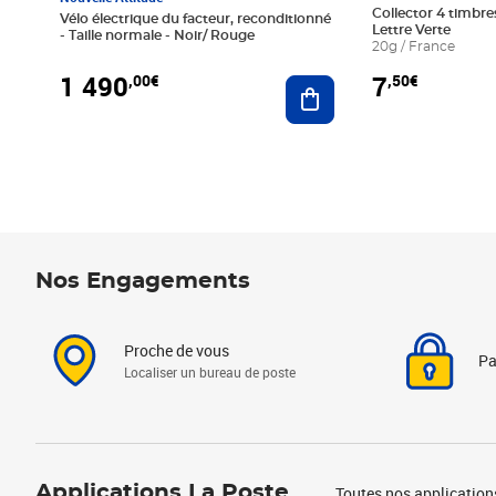
Collector 4 timbres
Vélo électrique du facteur, reconditionné
Lettre Verte
- Taille normale - Noir/ Rouge
20g / France
1 490
7
,00€
,50€
Ajouter au panier
Nos Engagements
Proche de vous
Pa
Localiser un bureau de poste
Applications La Poste
Toutes nos application