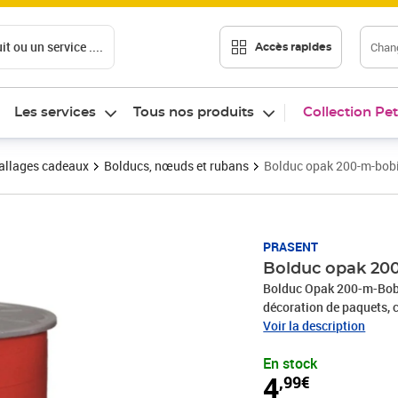
t ou un service ....
Chang
Accès rapides
Les services
Tous nos produits
Collection Pet
llages cadeaux
Bolducs, nœuds et rubans
Bolduc opak 200-m-bob
Prix 4,99€
PRASENT
Bolduc opak 20
Bolduc Opak 200-m-Bobi
décoration de paquets, c
produits sont fabriqués
Voir la description
recyclés. Pour toutes le
En stock
une communion, Noël, l
4
,99€
rend rapidement les emb