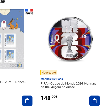
té
Prix 148,00€
Nouveauté
Monnaie De Paris
 - Le Petit Prince -
FIFA – Coupe du Monde 2026 Monnaie
de 10€ Argent colorisée
148
,00€
Ajouter au panier
Ajoute