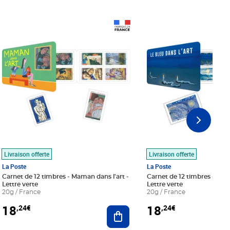
Prix 18,24€
Prix 18,24€
Livraison offerte
Livraison offerte
La Poste
La Poste
Carnet de 12 timbres - Maman dans l'art -
Carnet de 12 timbres - Le bl
Lettre verte
Lettre verte
20g / France
20g / France
18
18
,24€
,24€
r au panier
Ajouter au panier