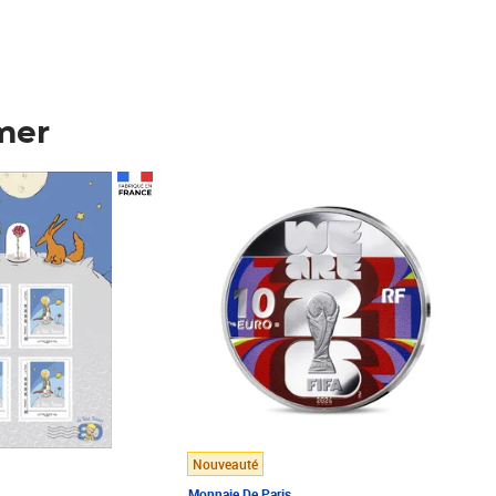
mer
Prix 148,00€
Nouveauté
Monnaie De Paris