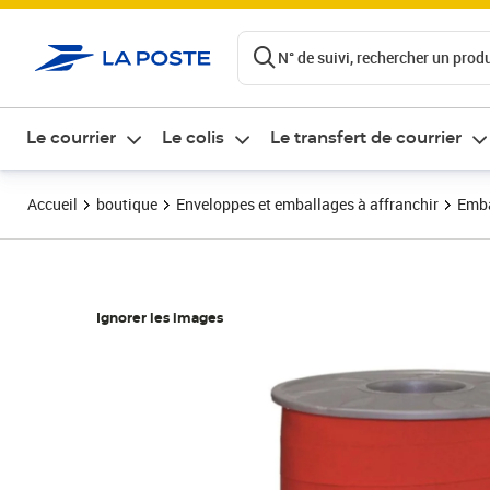
ontenu de la page
N° de suivi, rechercher un produi
Le courrier
Le colis
Le transfert de courrier
Accueil
boutique
Enveloppes et emballages à affranchir
Emba
Ignorer les images