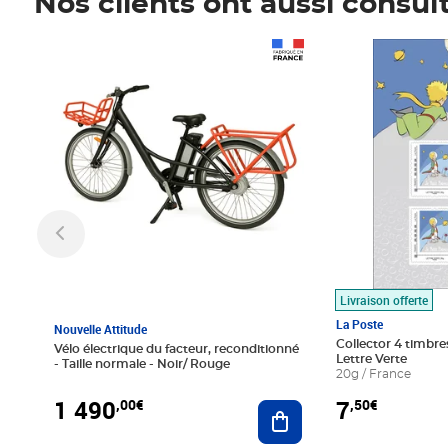
Nos clients ont aussi consul
Prix 1 490,00€
Prix 7,50€
Livraison offerte
La Poste
Nouvelle Attitude
Collector 4 timbres
Vélo électrique du facteur, reconditionné
Lettre Verte
- Taille normale - Noir/ Rouge
20g / France
1 490
7
,00€
,50€
Ajouter au panier