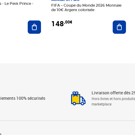
 - Le Petit Prince -
FIFA – Coupe du Monde 2026 Monnaie
de 10€ Argent colorisée
148
,00€
Ajouter au panier
Ajoute
Livraison offerte dès 2
iements 100% sécurisés
Hors livres et hors produit
marketplace
s