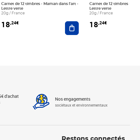
Carnet de 12 timbres - Maman dans l'art -
Carnet de 12 timbres - Le bl
Lettre verte
Lettre verte
20g / France
20g / France
18
18
,24€
,24€
r au panier
Ajouter au panier
5€ d'achat
Nos engagements
s
sociétaux et environnementaux
Linkedin
Instagram
X
Tiktok
Facebook
Youtube
Threads
Restons connectés