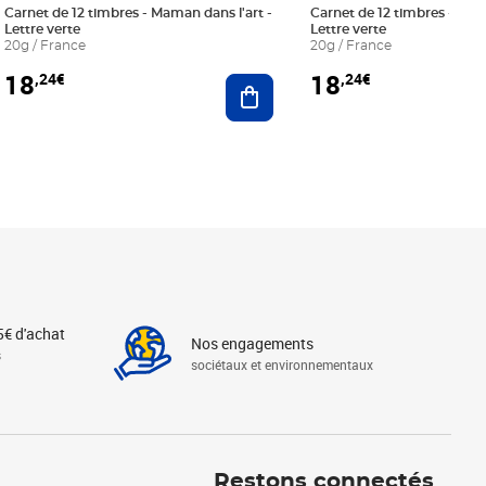
Carnet de 12 timbres - Maman dans l'art -
Carnet de 12 timbres - Le bl
Lettre verte
Lettre verte
20g / France
20g / France
18
18
,24€
,24€
r au panier
Ajouter au panier
5€ d'achat
Nos engagements
s
sociétaux et environnementaux
Linkedin
Instagram
X
Tiktok
Facebook
Youtube
Threads
Restons connectés