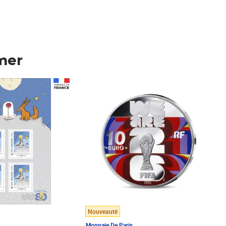
mer
Prix 148,00€
Nouveauté
Monnaie De Paris