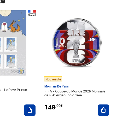
té
Prix 148,00€
Nouveauté
Monnaie De Paris
 - Le Petit Prince -
FIFA – Coupe du Monde 2026 Monnaie
de 10€ Argent colorisée
148
,00€
Ajouter au panier
Ajoute