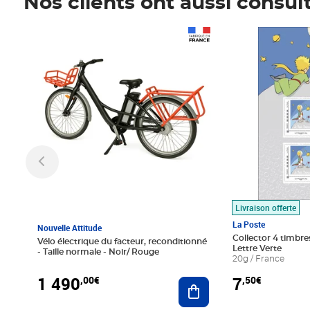
Nos clients ont aussi consul
Prix 1 490,00€
Prix 7,50€
Livraison offerte
La Poste
Nouvelle Attitude
Collector 4 timbres
Vélo électrique du facteur, reconditionné
Lettre Verte
- Taille normale - Noir/ Rouge
20g / France
1 490
7
,00€
,50€
Ajouter au panier