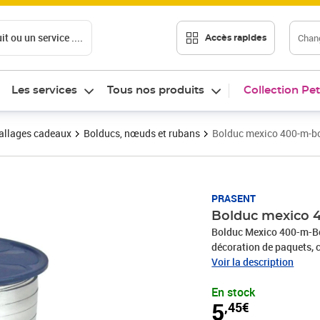
t ou un service ....
Chang
Accès rapides
Les services
Tous nos produits
Collection Pet
llages cadeaux
Bolducs, nœuds et rubans
Bolduc mexico 400-m-b
Prix 5,45€
PRASENT
Bolduc mexico 
Bolduc Mexico 400-m-Bo
décoration de paquets, c
produits sont fabriqués
Voir la description
recyclés. Pour toutes le
En stock
une communion, Noël, l
5
,45€
rend rapidement les emb