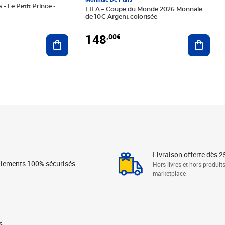
 - Le Petit Prince -
FIFA – Coupe du Monde 2026 Monnaie
de 10€ Argent colorisée
148
,00€
Ajouter au panier
Ajoute
Livraison offerte dès 2
iements 100% sécurisés
Hors livres et hors produit
marketplace
s