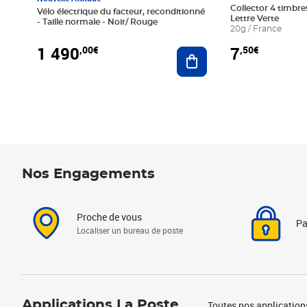
Collector 4 timbres
Vélo électrique du facteur, reconditionné
Lettre Verte
- Taille normale - Noir/ Rouge
20g / France
1 490
7
,00€
,50€
Ajouter au panier
Nos Engagements
Proche de vous
Pa
Localiser un bureau de poste
Applications La Poste
Toutes nos application