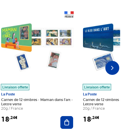
Prix 18,24€
Prix 18,24€
Livraison offerte
Livraison offerte
La Poste
La Poste
Carnet de 12 timbres - Maman dans l'art -
Carnet de 12 timbres - Le bl
Lettre verte
Lettre verte
20g / France
20g / France
18
18
,24€
,24€
r au panier
Ajouter au panier