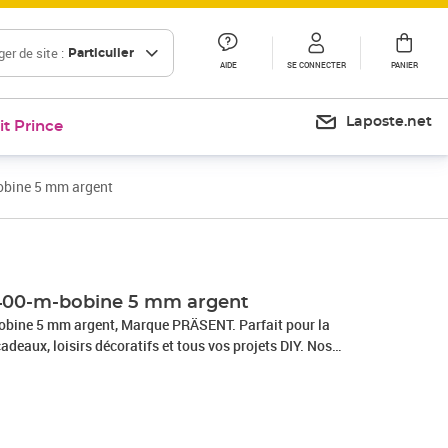
er de site :
Particulier
AIDE
SE CONNECTER
PANIER
Laposte.net
it Prince
obine 5 mm argent
400-m-bobine 5 mm argent
bine 5 mm argent, Marque PRÄSENT. Parfait pour la
adeaux, loisirs décoratifs et tous vos projets DIY. Nos
 en Allemagne et sont composés à 100% de matériaux
s occasions : que ce soit pour un anniversaire, un baptême,
e Nouvel An ou même pour Pâques – ce fabuleux accessoire
allages cadeaux beaux et attrayants.