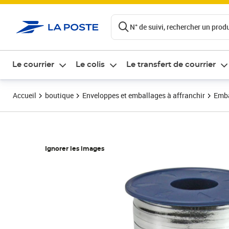
ontenu de la page
N° de suivi, rechercher un produi
Le courrier
Le colis
Le transfert de courrier
Accueil
boutique
Enveloppes et emballages à affranchir
Emba
Ignorer les images