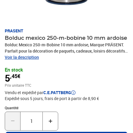
PRASENT
Bolduc mexico 250-m-bobine 10 mm ardoise
Bolduc Mexico 250-m-Bobine 10 mm ardoise, Marque PRÄSENT.
Parfait pour la décoration de paquets, cadeaux, loisirs décoratifs
et tous vos projets DIY. Nos produits sont fabriqués en Allemagne
Voir la description
et sont composés à 100% de matériaux recyclés. Pour toutes les
En stock
occasions : que ce soit pour un anniversaire, un baptême, une
5
,45€
communion, Noël, le Nouvel An ou même pour Pâques – ce
fabuleux accessoire rend rapidement les emballages cadeaux
Prix unitaire TTC
beaux et attrayants.
Vendu et expédié par
C.E.PATTBERG
Expédié sous 5 jours, frais de port à partir de 8,90 €
Quantité : 1
Quantité