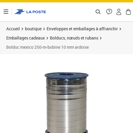
ontenu de la page
Accueil
boutique
Enveloppes et emballages à affranchir
Emballages cadeaux
Bolducs, nœuds et rubans
Bolduc mexico 250-m-bobine 10 mm ardoise
Prix 5,45€