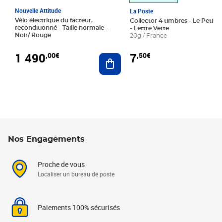
Nouvelle Attitude
La Poste
Vélo électrique du facteur,
Collector 4 timbres - Le Petit P
reconditionné - Taille normale -
- Lettre Verte
Noir/ Rouge
20g / France
1 490
7
,00€
,50€
Ajouter au panier
Nos Engagements
Proche de vous
Localiser un bureau de poste
Paiements 100% sécurisés