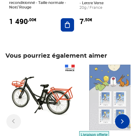
reconditionné - Taille normale -
- Lettre Verte
Noir/ Rouge
20g / France
1 490
7
,00€
,50€
Ajouter au panier
Vous pourriez également aimer
Prix 1 490,00€
Prix 7,50€
Livraison offerte