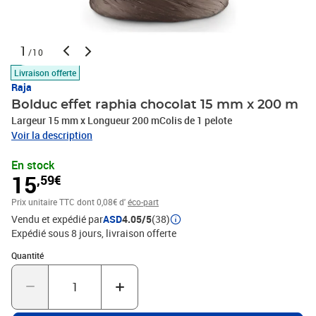
1
/10
Livraison offerte
Raja
Bolduc effet raphia chocolat 15 mm x 200 m
Largeur 15 mm x Longueur 200 mColis de 1 pelote
Voir la description
En stock
15
,59€
Prix unitaire TTC
dont 0,08€ d'
éco-part
Vendu et expédié par
ASD
4.05/5
(38)
Expédié sous 8 jours
livraison offerte
Quantité : 1
Quantité