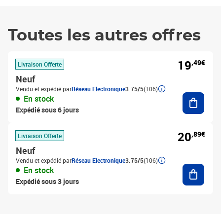
Toutes les autres offres
19
,49€
Livraison Offerte
Neuf
Vendu et expédié par
Réseau Electronique
3.75/5
(106)
Ajouter
En stock
Expédié sous 6 jours
20
,89€
Livraison Offerte
Neuf
Vendu et expédié par
Réseau Electronique
3.75/5
(106)
Ajouter
En stock
Expédié sous 3 jours