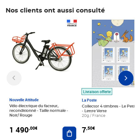
Nos clients ont aussi consulté
Prix 1 490,00€
Prix 7,50€
Livraison offerte
Nouvelle Attitude
La Poste
Vélo électrique du facteur,
Collector 4 timbres - Le Petit P
reconditionné - Taille normale -
- Lettre Verte
Noir/ Rouge
20g / France
1 490
7
,00€
,50€
Ajouter au panier