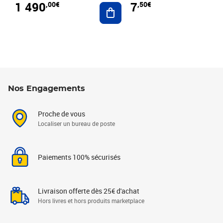
1 490
7
,00€
,50€
Ajouter au panier
Nos Engagements
Proche de vous
Localiser un bureau de poste
Paiements 100% sécurisés
Livraison offerte dès 25€ d'achat
Hors livres et hors produits marketplace