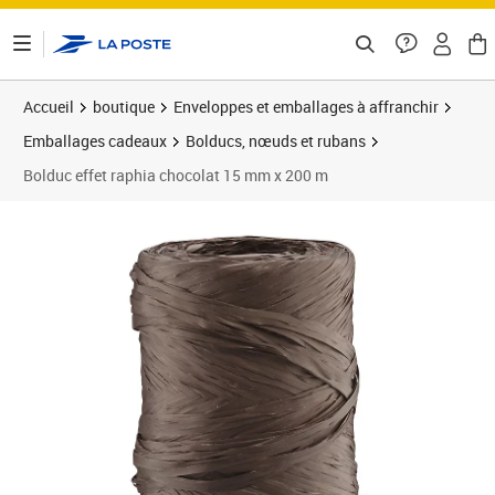
ontenu de la page
Accueil
boutique
Enveloppes et emballages à affranchir
Emballages cadeaux
Bolducs, nœuds et rubans
Bolduc effet raphia chocolat 15 mm x 200 m
Prix 15,59€
Prix 1
Prix 2