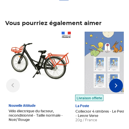
Vous pourriez également aimer
Prix 1 490,00€
Prix 7,50€
Livraison offerte
Nouvelle Attitude
La Poste
Vélo électrique du facteur,
Collector 4 timbres - Le Petit P
reconditionné - Taille normale -
- Lettre Verte
Noir/ Rouge
20g / France