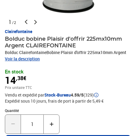
1
/2
Clairefontaine
Bolduc bobine Plaisir d'offrir 225mx10mm
Argent CLAIREFONTAINE
Bolduc ClairefontaineBobine Plaisir d'offrir 225mx10mm Argent
Voir la description
En stock
14
,38€
Prix unitaire TTC
Vendu et expédié par
Stock-Bureau
4.59/5
(329)
Expédié sous 10 jours, frais de port à partir de 5,49 €
Quantité : 1
Quantité