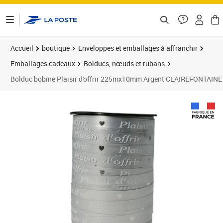
ontenu de la page
Accueil
boutique
Enveloppes et emballages à affranchir
Emballages cadeaux
Bolducs, nœuds et rubans
Bolduc bobine Plaisir d'offrir 225mx10mm Argent CLAIREFONTAINE
Prix 14,38€
Prix 2