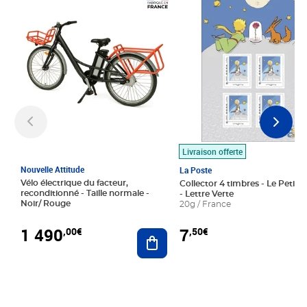
Prix 1 490,00€
Prix 7,50€
Livraison offerte
Nouvelle Attitude
La Poste
Vélo électrique du facteur,
Collector 4 timbres - Le Petit P
reconditionné - Taille normale -
- Lettre Verte
Noir/ Rouge
20g / France
1 490
7
,00€
,50€
Ajouter au panier