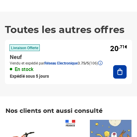
Toutes les autres offres
20
,71€
Livraison Offerte
Neuf
Vendu et expédié par
Réseau Electronique
3.75/5
(106)
Ajouter
En stock
Expédié sous 5 jours
Nos clients ont aussi consulté
Prix 1 490,00€
Prix 7,50€