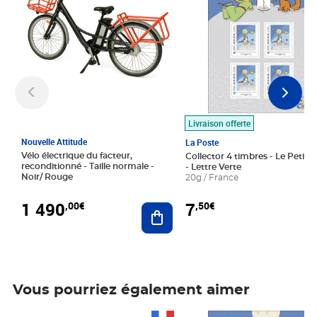
Livraison offerte
Nouvelle Attitude
La Poste
Vélo électrique du facteur,
Collector 4 timbres - Le Petit P
reconditionné - Taille normale -
- Lettre Verte
Noir/ Rouge
20g / France
1 490
7
,00€
,50€
Ajouter au panier
Vous pourriez également aimer