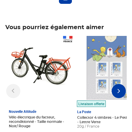
Vous pourriez également aimer
Prix 1 490,00€
Prix 7,50€
Livraison offerte
Nouvelle Attitude
La Poste
Vélo électrique du facteur,
Collector 4 timbres - Le Petit P
reconditionné - Taille normale -
- Lettre Verte
Noir/ Rouge
20g / France