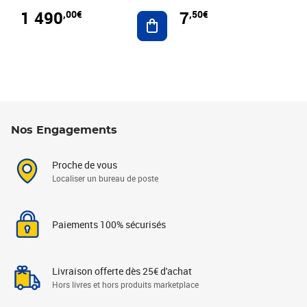
1 490
7
,00€
,50€
Ajouter au panier
Nos Engagements
Proche de vous
Localiser un bureau de poste
Paiements 100% sécurisés
Livraison offerte dès 25€ d'achat
Hors livres et hors produits marketplace