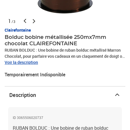
1
/3
Clairefontaine
Bolduc bobine métallisée 250mx7mm
chocolat CLAIREFONTAINE
RUBAN BOLDUC : Une bobine de ruban bolduc métallisé Marron
Chocolat, pour parfaire vos cadeaux en un claquement de doigt ou
encore pour décorer ou attacher des ballons.FACILE A UTILISER :
Voir la description
Emballez votre cadeau puis ajoutez une petite touche originale.
Temporairement Indisponible
Faites passer le ruban autour de votre présent, utilisez des ciseaux
pour friser le ruban et le tour est joué !DIMENSIONS IDÉALES :
Ruban décoratif grand format : 250mx7mm. C'est bien assez pour
décorer les cadeaux de la famille, des amis ou encore des
Description
collègues.FABRIQUÉ EN FRANCE : Nos rubans bolducs sont
fabriqués en France. Le support du ruban bolduc est réalisé à
partir de matériaux recyclés et est recyclable.
ID 3065506020737
RUBAN BOLDUC : Une bobine de ruban bolduc