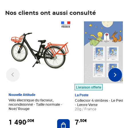
Nos clients ont aussi consulté
Prix 1 490,00€
Prix 7,50€
Livraison offerte
Nouvelle Attitude
La Poste
Vélo électrique du facteur,
Collector 4 timbres - Le Petit P
reconditionné - Taille normale -
- Lettre Verte
Noir/ Rouge
20g / France
1 490
7
,00€
,50€
Ajouter au panier